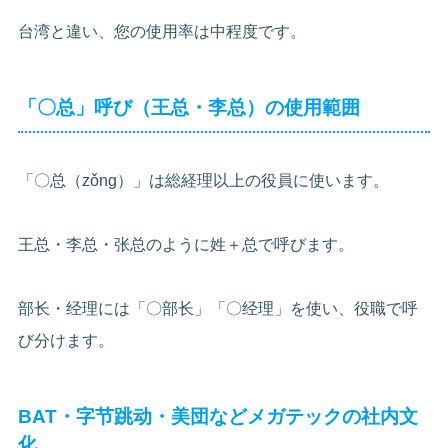
台湾と違い、您の使用率は中程度です。
「〇总」呼び（王总・李总）の使用範囲
「〇总（zǒng）」は総経理以上の役員に使います。
王总・李总・张总のように姓＋总で呼びます。
部长・经理には「〇部长」「〇经理」を使い、役職で呼
び分けます。
BAT・字节跳动・美団などメガテックの社内文
化