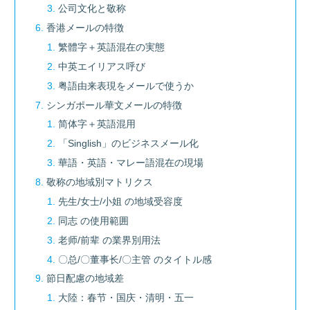
公司文化と敬称
香港メールの特徴
繁體字＋英語混在の実態
中英エイリアス呼び
粤語由来表現をメールで使うか
シンガポール華文メールの特徴
简体字＋英語混用
「Singlish」のビジネスメール化
華語・英語・マレー語混在の現場
敬称の地域別マトリクス
先生/女士/小姐 の地域受容度
同志 の使用範囲
老师/前辈 の業界別用法
〇总/〇董事长/〇主管 のタイトル感
節日配慮の地域差
大陸：春节・国庆・清明・五一