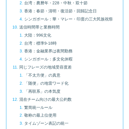
台湾：農曆年・228・中秋・双十節
香港：春節・清明・復活節・回歸記念日
シンガポール：華・マレー・印度の三大民族祝祭
送信時間帯と業務時間
大陸：996文化
台湾：標準9-18時
香港：金融業界は夜間勤務
シンガポール：多文化休暇
同じフレーズの地域受容度差
「不太方便」の真意
「随便」の地雷ワード化
「再联系」の本気度
混在チーム向けの最大公約数
繁简統一ルール
敬称の最上位使用
タイムゾーン表記の統一