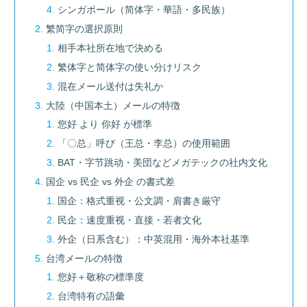
シンガポール（简体字・華語・多民族）
繁简字の選択原則
相手本社所在地で決める
繁体字と简体字の使い分けリスク
混在メール送付は失礼か
大陸（中国本土）メールの特徴
您好 より 你好 が標準
「〇总」呼び（王总・李总）の使用範囲
BAT・字节跳动・美団などメガテックの社内文化
国企 vs 民企 vs 外企 の書式差
国企：格式重视・公文調・肩書き厳守
民企：速度重视・直接・若者文化
外企（日系含む）：中英混用・海外本社基準
台湾メールの特徴
您好＋敬称の標準度
台湾特有の語彙