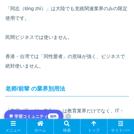
「同志（tóng zhì）」は大陸でも党政関連業界のみの限定
使用です。
民間ビジネスでは使いません。
香港・台湾では「同性愛者」の意味が強く、ビジネスで
絶対使いません。
老师/前辈 の業界別用法
「老师（lǎo shī・先生）」は教育業界だけでなく、IT・
💬 学習コミュニティ
×
無料
广告業界でも使われます。
メニュー
ホーム
検索
トップ
サイドバー