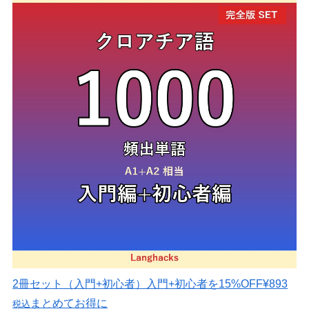
2冊セット（入門+初心者）
入門+初心者を15%OFF
¥893
まとめてお得に
税込