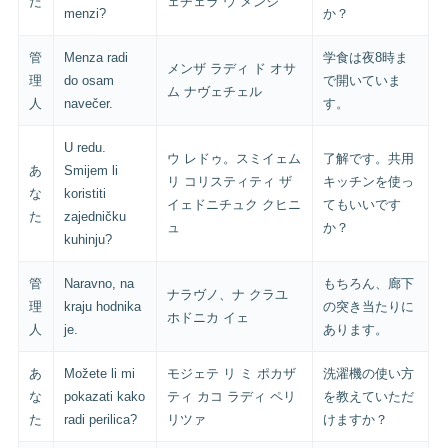
た
ェチェラ ウ メンジ
menzi?
か？
管
Menza radi
学食は夜8時ま
メンザ ラディ ド オサ
理
do osam
で開いていま
ム ナヴェチェル
人
navečer.
す。
U redu.
ウ レドゥ。スミイェム
了解です。共用
あ
Smijem li
リ コリスティティ ザ
キッチンを使っ
な
koristiti
イェドニチュク クヒニ
てもいいです
た
zajedničku
ュ
か？
kuhinju?
管
Naravno, na
もちろん、廊下
ナラヴノ、ナ クラユ
理
kraju hodnika
の突き当たりに
ホドニカ イェ
人
je.
あります。
あ
Možete li mi
モジェテ リ ミ ポカザ
洗濯機の使い方
な
pokazati kako
ティ カコ ラディ ペリ
を教えていただ
た
radi perilica?
リツァ
けますか？