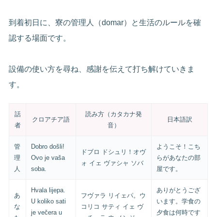
到着初日に、寮の管理人（domar）と生活のルールを確
認する場面です。
設備の使い方を尋ね、感謝を伝えて打ち解けていきま
す。
話
読み方（カタカナ発
クロアチア語
日本語訳
者
音）
管
Dobro došli!
ようこそ！こち
ドブロ ドシュリ！オヴ
理
Ovo je vaša
らがあなたの部
ォ イェ ヴァシャ ソバ
人
soba.
屋です。
Hvala lijepa.
ありがとうござ
あ
フヴァラ リイェパ。ウ
U koliko sati
います。学食の
な
コリコ サティ イェ ヴ
je večera u
夕食は何時です