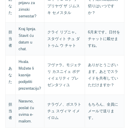
prijavu za
な
プリヤヴ ザ ジムス
切りはいつです
zimski
た
キ セメスタル
か？
semestar?
Kraj lipnja.
担
クライ リプニャ。
6月末です。日付を
Stavit ću
当
スタヴィト チュ ダ
チャットに載せま
datum u
者
トゥム ウ チャト
すね。
chat.
Hvala.
フヴァラ。モジェテ
ありがとうござい
あ
Možete li
リ カスニイェ ポデ
ます。あとでスラ
な
kasnije
ィイェリティ プレ
イドを共有してい
た
podijeliti
ゼンタツィユ
ただけますか？
prezentaciju?
Naravno,
担
ナラヴノ、ポスラト
もちろん、全員に
poslat ću
当
チュ スヴィマ イメ
メールで送りま
svima e-
者
イロム
す。
mailom.