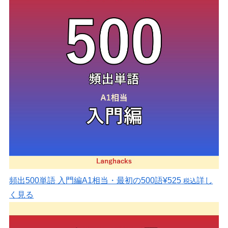
頻出500単語 入門編
A1相当・最初の500語
¥525
詳し
税込
く見る