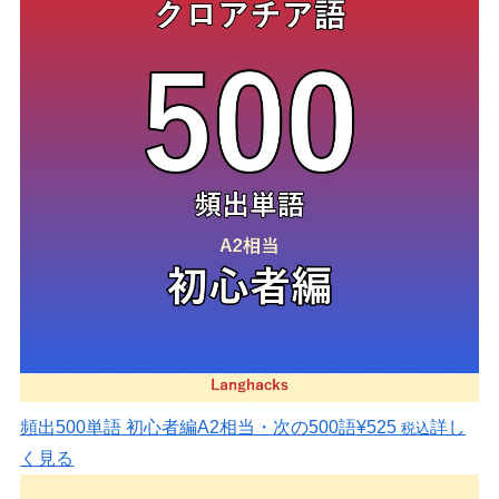
頻出500単語 初心者編
A2相当・次の500語
¥525
詳し
税込
く見る