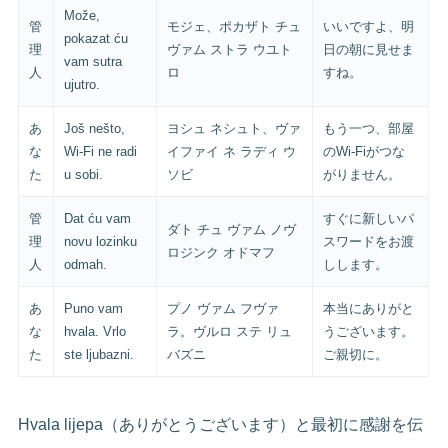
Može,
管
モジェ、ポカザト チュ
いいですよ、明
pokazat ću
理
ヴァム ストラ ウユト
日の朝に見せま
vam sutra
人
ロ
すね。
ujutro.
あ
Još nešto,
ヨシュ ネシュト、ヴァ
もう一つ、部屋
な
Wi-Fi ne radi
イファイ ネ ラディ ウ
のWi-Fiがつな
た
u sobi.
ソビ
がりません。
管
Dat ću vam
すぐに新しいパ
ダト チュ ヴァム ノヴ
理
novu lozinku
スワードをお渡
ロジンク オドマフ
人
odmah.
しします。
あ
Puno vam
プノ ヴァム フヴァ
本当にありがと
な
hvala. Vrlo
ラ。ヴルロ ステ リュ
うございます。
た
ste ljubazni.
バズニ
ご親切に。
Hvala lijepa（ありがとうございます）と最初に感謝を伝