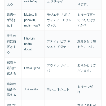
vaš tečaj.
ュ テチャイ
える
ります。
遠慮せ
Možete li
モジェテ リ ポノ
もう一度言っ
ず聞き
ponoviti,
ヴィティ、モリム
ていただけま
返す
molim vas?
ヴァス
すか？
意見の
Htio bih
前に前
フティオ ビフ ネ
意見を付け加
nešto
置きす
シュト ドダティ
えたいです。
dodati.
る
感謝を
フヴァラ リイェ
ありがとうご
最初に
Hvala lijepa.
パ
ざいます。
伝える
追加の
もう一つだ
頼みを
Još nešto…
ヨシュ ネシュト
け…
添える
結びで
本当にありが