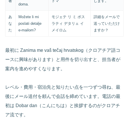
者
ドマ
します。
doma.
あ
Možete li mi
モジェテ リ ミ ポス
詳細をメールで
な
poslati detalje
ラティ デタリェ イ
送っていただけ
た
e-mailom?
メイロム
ますか？
最初に Zanima me vaš tečaj hrvatskog（クロアチア語コ
ースに興味があります）と用件を切り出すと、担当者が
案内を進めやすくなります。
レベル・費用・宿泊先と知りたい点を一つずつ尋ね、最
後にメール送付を頼んで会話を締めています。電話の最
初は Dobar dan（こんにちは）と挨拶するのがクロアチ
ア流です。