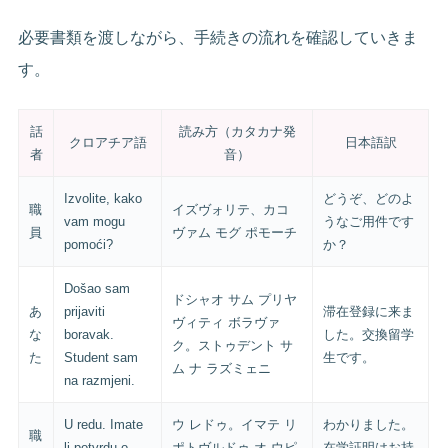
必要書類を渡しながら、手続きの流れを確認していきま
す。
話
読み方（カタカナ発
クロアチア語
日本語訳
者
音）
Izvolite, kako
どうぞ、どのよ
職
イズヴォリテ、カコ
vam mogu
うなご用件です
員
ヴァム モグ ポモーチ
pomoći?
か？
Došao sam
ドシャオ サム プリヤ
あ
prijaviti
滞在登録に来ま
ヴィティ ボラヴァ
な
boravak.
した。交換留学
ク。ストゥデント サ
た
Student sam
生です。
ム ナ ラズミェニ
na razmjeni.
U redu. Imate
ウ レドゥ。イマテ リ
わかりました。
職
li potvrdu o
ポトヴルドゥ オ ウピ
在学証明はお持