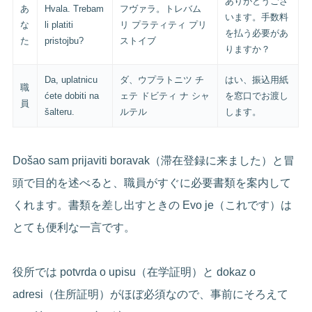
ありがとうござ
あ
Hvala. Trebam
フヴァラ。トレバム
います。手数料
な
li platiti
リ プラティティ プリ
を払う必要があ
た
pristojbu?
ストイブ
りますか？
Da, uplatnicu
ダ、ウプラトニツ チ
はい、振込用紙
職
ćete dobiti na
ェテ ドビティ ナ シャ
を窓口でお渡し
員
šalteru.
ルテル
します。
Došao sam prijaviti boravak（滞在登録に来ました）と冒
頭で目的を述べると、職員がすぐに必要書類を案内して
くれます。書類を差し出すときの Evo je（これです）は
とても便利な一言です。
役所では potvrda o upisu（在学証明）と dokaz o
adresi（住所証明）がほぼ必須なので、事前にそろえて