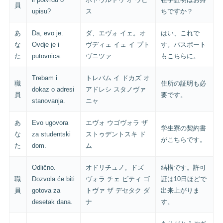
員
upisu?
ス
ちですか？
あ
Da, evo je.
ダ、エヴォ イェ。オ
はい、これで
な
Ovdje je i
ヴディェ イェ イ プト
す。パスポート
た
putovnica.
ヴニツァ
もこちらに。
Trebam i
トレバム イ ドカズ オ
職
住所の証明も必
dokaz o adresi
アドレシ スタノヴァ
員
要です。
stanovanja.
ニャ
あ
Evo ugovora
エヴォ ウゴヴォラ ザ
学生寮の契約書
な
za studentski
ストゥデントスキ ド
がこちらです。
た
dom.
ム
Odlično.
オドリチュノ。ドズ
結構です。許可
職
Dozvola će biti
ヴォラ チェ ビティ ゴ
証は10日ほどで
員
gotova za
トヴァ ザ デセタク ダ
出来上がりま
desetak dana.
ナ
す。