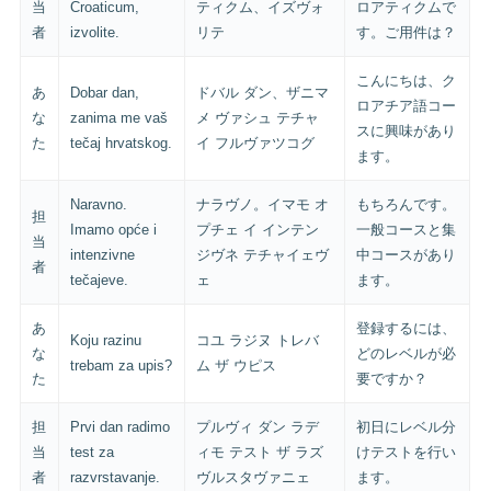
当
Croaticum,
ティクム、イズヴォ
ロアティクムで
者
izvolite.
リテ
す。ご用件は？
こんにちは、ク
あ
Dobar dan,
ドバル ダン、ザニマ
ロアチア語コー
な
zanima me vaš
メ ヴァシュ テチャ
スに興味があり
た
tečaj hrvatskog.
イ フルヴァツコグ
ます。
Naravno.
ナラヴノ。イマモ オ
もちろんです。
担
Imamo opće i
プチェ イ インテン
一般コースと集
当
intenzivne
ジヴネ テチャイェヴ
中コースがあり
者
tečajeve.
ェ
ます。
あ
登録するには、
Koju razinu
コユ ラジヌ トレバ
な
どのレベルが必
trebam za upis?
ム ザ ウピス
た
要ですか？
担
Prvi dan radimo
プルヴィ ダン ラデ
初日にレベル分
当
test za
ィモ テスト ザ ラズ
けテストを行い
者
razvrstavanje.
ヴルスタヴァニェ
ます。