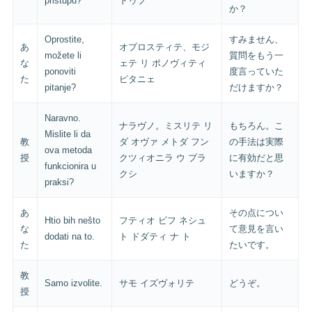
pristupu?
トゥプ
か？
Oprostite,
すみません、
あ
オプロスティテ、モジ
možete li
質問をもう一
な
ェテ リ ポノヴィティ
ponoviti
度言っていた
た
ピタニェ
pitanje?
だけますか？
Naravno.
ナラヴノ。ミスリテ リ
もちろん。こ
Mislite li da
教
ダ オヴァ メトダ フン
の手法は実際
ova metoda
授
クツィオニラ ウ プラ
に有効だと思
funkcionira u
クシ
いますか？
praksi?
あ
その点につい
Htio bih nešto
フティオ ビフ ネシュ
な
て意見を言い
dodati na to.
ト ドダティ ナ ト
た
たいです。
教
Samo izvolite.
サモ イズヴォリテ
どうぞ。
授