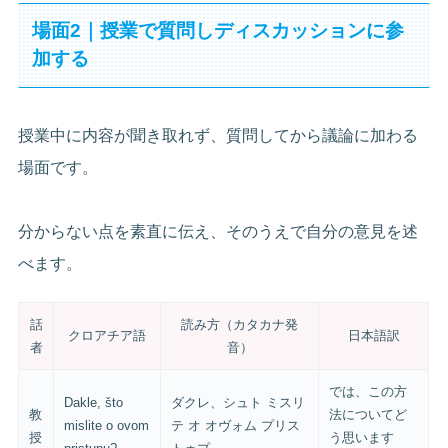
場面2｜授業で質問しディスカッションに参
加する
授業中に内容が聞き取れず、質問してから議論に加わる
場面です。
分からない点を素直に伝え、そのうえで自分の意見を述
べます。
話
読み方（カタカナ発
クロアチア語
日本語訳
者
音）
では、この方
Dakle, što
ダクレ、シュト ミスリ
教
法についてど
mislite o ovom
テ オ オヴォム プリス
授
う思います