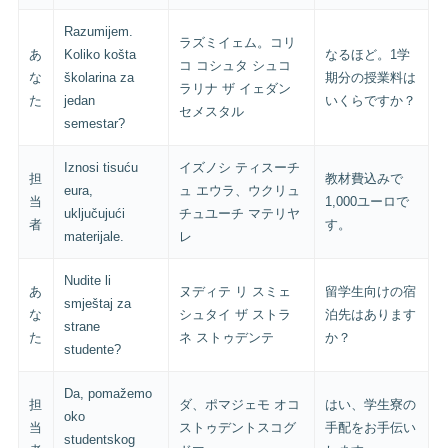
Razumijem.
ラズミイェム。コリ
あ
Koliko košta
なるほど。1学
コ コシュタ シュコ
な
školarina za
期分の授業料は
ラリナ ザ イェダン
た
jedan
いくらですか？
セメスタル
semestar?
Iznosi tisuću
イズノシ ティスーチ
担
教材費込みで
eura,
ュ エウラ、ウクリュ
当
1,000ユーロで
uključujući
チュユーチ マテリヤ
者
す。
materijale.
レ
Nudite li
あ
ヌディテ リ スミェ
留学生向けの宿
smještaj za
な
シュタイ ザ ストラ
泊先はあります
strane
た
ネ ストゥデンテ
か？
studente?
Da, pomažemo
担
ダ、ポマジェモ オコ
はい、学生寮の
oko
当
ストゥデントスコグ
手配をお手伝い
studentskog