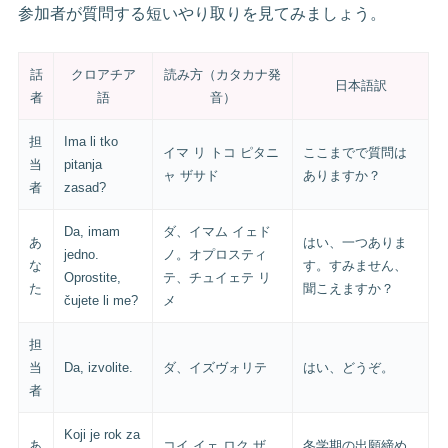
参加者が質問する短いやり取りを見てみましょう。
話
クロアチア
読み方（カタカナ発
日本語訳
者
語
音）
担
Ima li tko
イマ リ トコ ピタニ
ここまでで質問は
当
pitanja
ャ ザサド
ありますか？
者
zasad?
Da, imam
ダ、イマム イェド
あ
はい、一つありま
jedno.
ノ。オプロスティ
な
す。すみません、
Oprostite,
テ、チュイェテ リ
た
聞こえますか？
čujete li me?
メ
担
当
Da, izvolite.
ダ、イズヴォリテ
はい、どうぞ。
者
Koji je rok za
あ
コイ イェ ロク ザ
冬学期の出願締め