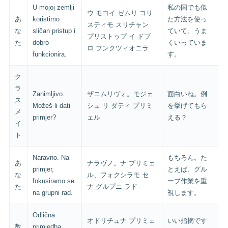
U mojoj zemlji
私の国でも似
ウ モヨイ ゼムリ コリ
あ
koristimo
た方法を使っ
スティモ スリチャン
な
sličan pristup i
ていて、うま
プリストゥプ イ ドブ
た
dobro
くいっていま
ロ フンクツィオニラ
funkcionira.
す。
ク
ラ
Zanimljivo.
ザニムリヴォ。モジェ
面白いね。例
ス
Možeš li dati
シュ リ ダティ プリミ
を挙げてもら
メ
primjer?
ェル
える？
イ
ト
Naravno. Na
もちろん。た
あ
ナラヴノ。ナ プリミェ
primjer,
とえば、グル
な
ル、フォクシラモ セ
fokusiramo se
ープ作業を重
た
ナ グルプニ ラド
na grupni rad.
視します。
Odlična
オドリチュナ プリミェ
いい指摘です
教
primjedba.