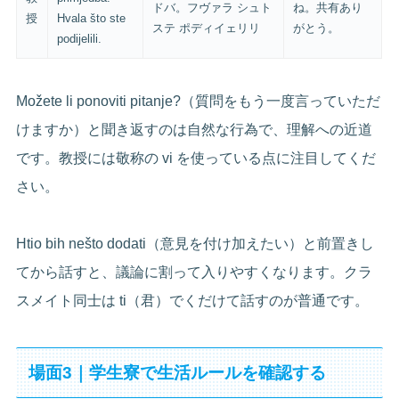
ドバ。フヴァラ シュト
ね。共有あり
授
Hvala što ste
ステ ポディイェリリ
がとう。
podijelili.
Možete li ponoviti pitanje?（質問をもう一度言っていただ
けますか）と聞き返すのは自然な行為で、理解への近道
です。教授には敬称の vi を使っている点に注目してくだ
さい。
Htio bih nešto dodati（意見を付け加えたい）と前置きし
てから話すと、議論に割って入りやすくなります。クラ
スメイト同士は ti（君）でくだけて話すのが普通です。
場面3｜学生寮で生活ルールを確認する