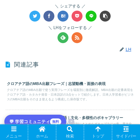
シェアする
LHをフォローする
LH
関連記事
クロアチア語のMBA出願フレーズ｜志望動機・面接の表現
クロアチア語のMBA出願で使う実用フレーズを場面別に徹底解説。MBA出願の定番表現を
クロアチア語・カタカナ発音・日本語訳の3点セットで紹介します。日本人学習者がビジネ
スのMBA出願をそのまま使えるよう構成した保存版です。
クロアチア語の異文化交流頻出単語｜文化・多様性のボキャブラリー
💬 学習コミュニティ
×
無料
クロアチア語の異文化交流で頻出する単語を分野別にまとめたボキャブラリー集。異文化
交流の重要語をクロアチア語・カタカナ発音・日本語訳で整理し、意味と使い方を日本人
学習者向けに徹底解説します。
メニュー
ホーム
検索
トップ
サイドバー