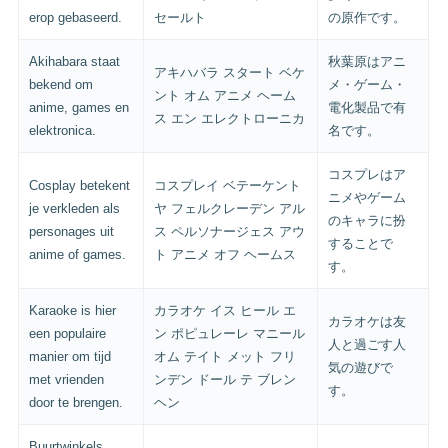
erop gebaseerd.
セールト
の原作です。
Akihabara staat
秋葉原はアニ
アキハバラ スタート ベケ
bekend om
メ・ゲーム・
ント オム アニメ ヘーム
anime, games en
電化製品で有
ス エン エレクトローニカ
elektronica.
名です。
コスプレはア
Cosplay betekent
コスプレイ ベテーケント
ニメやゲーム
je verkleden als
ヤ フェルクレーデン アル
のキャラに扮
personages uit
ス ペルソナージェス アウ
することで
anime of games.
ト アニメ オフ ヘームス
す。
Karaoke is hier
カラオケ イス ヒール エ
カラオケは友
een populaire
ン ポピュレーレ マニール
人と過ごす人
manier om tijd
オム テイト メット フリ
気の遊びで
met vrienden
ンデン ドール テ ブレン
す。
door te brengen.
ヘン
Buurtwinkels,