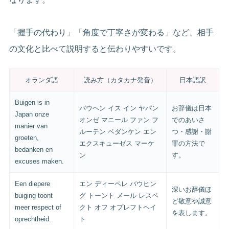
「握手の代わり」「角度で丁寧さが変わる」など、相手
の文化と比べて説明すると伝わりやすいです。
オランダ語
読み方（カタカナ発音）
日本語訳
Buigen is in
バウヘン イス イン ヤパン
お辞儀は日本
Japan onze
オンゼ マニール ファン フ
でのあいさ
manier van
ルーテン ベダンケン エン
つ・感謝・謝
groeten,
エクスキューゼス マーケ
罪の方法で
bedanken en
ン
す。
excuses maken.
Een diepere
エン ディーペレ バウヒン
深いお辞儀ほ
buiging toont
グ トーント メール レスペ
ど敬意や誠意
meer respect of
クト オフ オプレフトヘイ
を表します。
oprechtheid.
ト