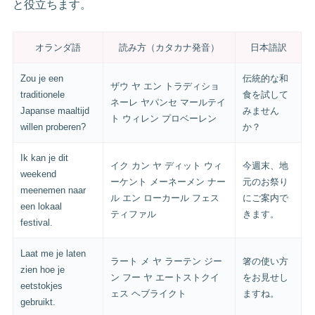
と役立ちます。
オランダ語
読み方（カタカナ発音）
日本語訳
Zou je een
伝統的な和
ザウ ヤ エン トラディショ
traditionele
食を試して
ネーレ ヤパンセ マールテイ
Japanse maaltijd
みません
ト ウィレン プロベーレン
willen proberen?
か？
Ik kan je dit
イク カン ヤ ディット ウィ
今週末、地
weekend
ーケント メーネーメン ナー
元のお祭り
meenemen naar
ル エン ローカール フェス
にご案内で
een lokaal
ティファル
きます。
festival.
Laat me je laten
ラート メ ヤ ラーテン ジー
箸の使い方
zien hoe je
ン フー ヤ エートストクイ
をお見せし
eetstokjes
ェス ヘブライクト
ますね。
gebruikt.