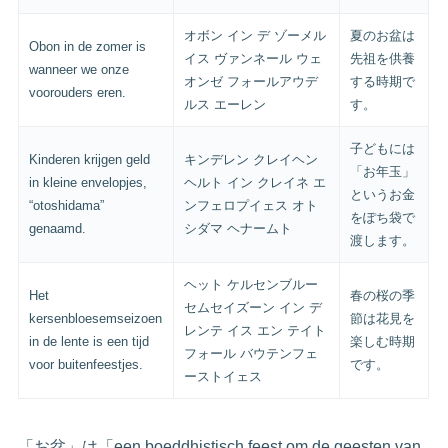
オボン イン デ ゾーメル
夏のお盆は
Obon in de zomer is
イス ヴァンネール ウェ
先祖を供養
wanneer we onze
オンゼ フォールアウデ
する時期で
voorouders eren.
ルス エーレン
す。
子どもには
Kinderen krijgen geld
キンデレン クレイヘン
「お年玉」
in kleine envelopjes,
ヘルト イン クレイネ エ
というお金
“otoshidama”
ンフェロプイェス オト
をぽち袋で
genaamd.
シダマ ヘナームト
渡します。
ヘット ケルセンブルー
Het
春の桜の季
セムセイズーン イン デ
kersenbloesemseizoen
節は花見を
レンテ イス エン テイト
in de lente is een tijd
楽しむ時期
フォール バウテンフェ
voor buitenfeestjes.
です。
ーストイェス
「お盆」は「een boeddhistisch feest om de geesten van