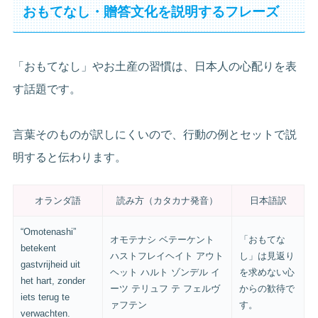
おもてなし・贈答文化を説明するフレーズ
「おもてなし」やお土産の習慣は、日本人の心配りを表
す話題です。
言葉そのものが訳しにくいので、行動の例とセットで説
明すると伝わります。
オランダ語
読み方（カタカナ発音）
日本語訳
“Omotenashi”
オモテナシ ベテーケント
「おもてな
betekent
ハストフレイヘイト アウト
し」は見返り
gastvrijheid uit
ヘット ハルト ゾンデル イ
を求めない心
het hart, zonder
ーツ テリュフ テ フェルヴ
からの歓待で
iets terug te
ァフテン
す。
verwachten.