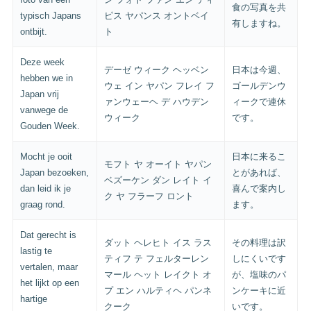
食の写真を共
typisch Japans
ピス ヤパンス オントベイ
有しますね。
ontbijt.
ト
Deze week
デーゼ ウィーク ヘッベン
日本は今週、
hebben we in
ウェ イン ヤパン フレイ フ
ゴールデンウ
Japan vrij
ァンウェーヘ デ ハウデン
ィークで連休
vanwege de
ウィーク
です。
Gouden Week.
Mocht je ooit
日本に来るこ
モフト ヤ オーイト ヤパン
Japan bezoeken,
とがあれば、
ベズーケン ダン レイト イ
dan leid ik je
喜んで案内し
ク ヤ フラーフ ロント
graag rond.
ます。
Dat gerecht is
ダット ヘレヒト イス ラス
その料理は訳
lastig te
ティフ テ フェルターレン
しにくいです
vertalen, maar
マール ヘット レイクト オ
が、塩味のパ
het lijkt op een
プ エン ハルティヘ パンネ
ンケーキに近
hartige
クーク
いです。