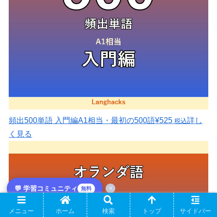
頻出500単語 入門編
A1相当・最初の500語
¥525
詳し
税込
く見る
💬 学習コミュニティ
×
無料
メニュー
ホーム
検索
トップ
サイドバー