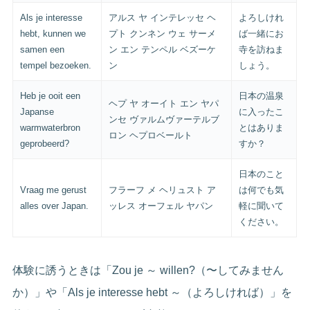
Als je interesse
アルス ヤ インテレッセ ヘ
よろしけれ
hebt, kunnen we
プト クンネン ウェ サーメ
ば一緒にお
samen een
ン エン テンペル ベズーケ
寺を訪ねま
tempel bezoeken.
ン
しょう。
Heb je ooit een
日本の温泉
ヘプ ヤ オーイト エン ヤパ
Japanse
に入ったこ
ンセ ヴァルムヴァーテルブ
warmwaterbron
とはありま
ロン ヘプロベールト
geprobeerd?
すか？
日本のこと
Vraag me gerust
フラーフ メ ヘリュスト ア
は何でも気
alles over Japan.
ッレス オーフェル ヤパン
軽に聞いて
ください。
体験に誘うときは「Zou je ～ willen?（〜してみません
か）」や「Als je interesse hebt ～（よろしければ）」を