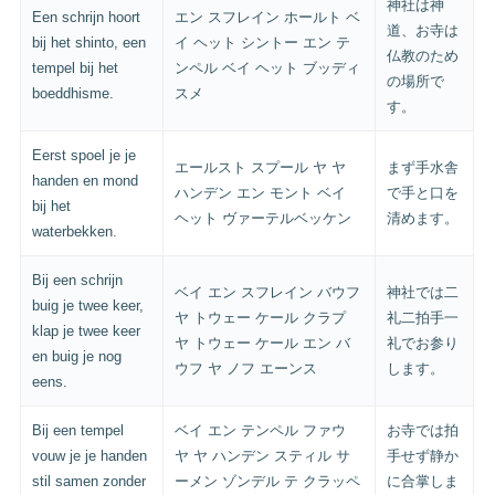
神社は神
Een schrijn hoort
エン スフレイン ホールト ベ
道、お寺は
bij het shinto, een
イ ヘット シントー エン テ
仏教のため
tempel bij het
ンペル ベイ ヘット ブッディ
の場所で
boeddhisme.
スメ
す。
Eerst spoel je je
エールスト スプール ヤ ヤ
まず手水舎
handen en mond
ハンデン エン モント ベイ
で手と口を
bij het
ヘット ヴァーテルベッケン
清めます。
waterbekken.
Bij een schrijn
ベイ エン スフレイン バウフ
神社では二
buig je twee keer,
ヤ トウェー ケール クラプ
礼二拍手一
klap je twee keer
ヤ トウェー ケール エン バ
礼でお参り
en buig je nog
ウフ ヤ ノフ エーンス
します。
eens.
Bij een tempel
ベイ エン テンペル ファウ
お寺では拍
vouw je je handen
ヤ ヤ ハンデン スティル サ
手せず静か
stil samen zonder
ーメン ゾンデル テ クラッペ
に合掌しま