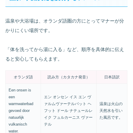
温泉や大浴場は、オランダ語圏の方にとってマナーが分
かりにくい場所です。
「体を洗ってから湯に入る」など、順序を具体的に伝え
ると安心してもらえます。
オランダ語
読み方（カタカナ発音）
日本語訳
Een onsen is
een
エン オンセン イス エン ヴ
warmwaterbad
ァルムヴァーテルバット ヘ
温泉は火山の
gevoed door
フット ドール ナテュールレ
天然水を引い
natuurlijk
イク フュルカーニス ヴァー
た風呂です。
vulkanisch
テル
water.