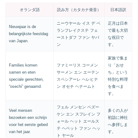
オランダ語
読み方（カタカナ発音）
日本語訳
ニーウヤール イス デ ベ
正月は日本
Nieuwjaar is de
ランフレイクステ フェ
で最も大切
belangrijkste feestdag
ーストダフ ファン ヤパ
な祝日で
van Japan.
ン
す。
家族で集ま
Families komen
ファミーリス コーメン
り「おせ
samen en eten
サーメン エン エーテン
ち」という
speciale gerechten,
スペシアーレ ヘレヒテ
特別な料理
“osechi” genaamd.
ン オセチ ヘナームト
を食べま
す。
フェル メンセン ベズー
Veel mensen
多くの人が
ケン エン スフレイン フ
bezoeken een schrijn
初詣に神社
ォール ヘット エールス
voor het eerste gebed
へ参拝しま
テ ヘベット ファン ヘッ
van het jaar.
す。
ト ヤール