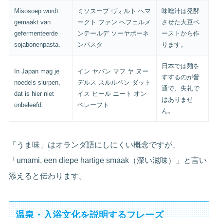
Misosoep wordt
ミソスープ ヴォルト ヘマ
味噌汁は発酵
gemaakt van
ークト ファン ヘフェルメ
させた大豆ペ
gefermenteerde
ンテールデ ソーヤボーネ
ーストから作
sojabonenpasta.
ンパスタ
ります。
日本では麺を
In Japan mag je
イン ヤパン マフ ヤ ヌー
すするのが普
noedels slurpen,
デルス スルルペン ダット
通で、失礼で
dat is hier niet
イス ヒール ニート オン
はありませ
onbeleefd.
ベレーフト
ん。
「うま味」はオランダ語にしにくい概念ですが、
「umami, een diepe hartige smaak（深い滋味）」と言い
添えると伝わります。
温泉・入浴文化を説明するフレーズ