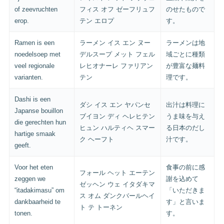
of zeevruchten
フィス オフ ゼーフリュフ
のせたもので
erop.
テン エロプ
す。
Ramen is een
ラーメン イス エン ヌー
ラーメンは地
noedelsoep met
デルスープ メット フェル
域ごとに種類
veel regionale
レヒオナーレ ファリアン
が豊富な麺料
varianten.
テン
理です。
Dashi is een
ダシ イス エン ヤパンセ
出汁は料理に
Japanse bouillon
ブイヨン ディ ヘレヒテン
うま味を与え
die gerechten hun
ヒュン ハルティヘ スマー
る日本のだし
hartige smaak
ク ヘーフト
汁です。
geeft.
Voor het eten
食事の前に感
フォール ヘット エーテン
zeggen we
謝を込めて
ゼッヘン ウェ イタダキマ
“itadakimasu” om
「いただきま
ス オム ダンクバールヘイ
dankbaarheid te
す」と言いま
ト テ トーネン
tonen.
す。