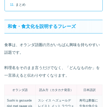
まとめ
和食・食文化を説明するフレーズ
食事は、オランダ語圏の方がいちばん興味を持ちやすい
話題です。
料理名をそのまま言うだけでなく、「どんなものか」を
一言添えると伝わりやすくなります。
オランダ語
読み方（カタカナ発音）
日本語訳
Sushi is gezuurde
スシ イス ヘズュールデ
寿司は酢飯に
rijst met rauwe vis
レイスト メット ラウウェ
生魚や魚介を