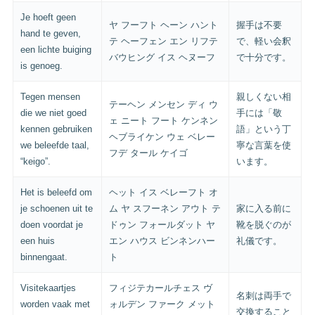
Je hoeft geen
ヤ フーフト ヘーン ハント
握手は不要
hand te geven,
テ ヘーフェン エン リフテ
で、軽い会釈
een lichte buiging
バウヒング イス ヘヌーフ
で十分です。
is genoeg.
Tegen mensen
親しくない相
テーヘン メンセン ディ ウ
die we niet goed
手には「敬
ェ ニート フート ケンネン
kennen gebruiken
語」という丁
ヘブライケン ウェ ベレー
we beleefde taal,
寧な言葉を使
フデ タール ケイゴ
“keigo”.
います。
Het is beleefd om
ヘット イス ベレーフト オ
je schoenen uit te
ム ヤ スフーネン アウト テ
家に入る前に
doen voordat je
ドゥン フォールダット ヤ
靴を脱ぐのが
een huis
エン ハウス ビンネンハー
礼儀です。
binnengaat.
ト
Visitekaartjes
フィジテカールチェス ヴ
名刺は両手で
worden vaak met
ォルデン ファーク メット
交換すること