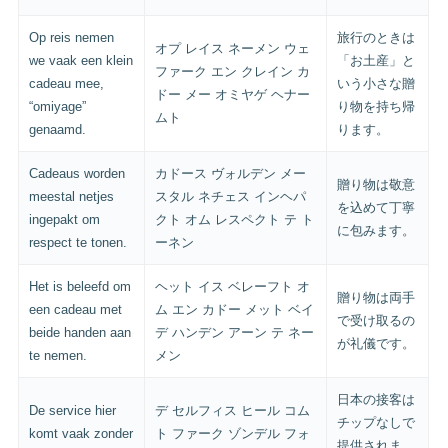
Op reis nemen
旅行のときは
オプ レイス ネーメン ウェ
we vaak een klein
「お土産」と
ファーク エン クレイン カ
cadeau mee,
いう小さな贈
ドー メー オミヤゲ ヘナー
“omiyage”
り物を持ち帰
ムト
genaamd.
ります。
Cadeaus worden
カドース ヴォルデン メー
贈り物は敬意
meestal netjes
スタル ネチェス インヘパ
を込めて丁寧
ingepakt om
クト オム レスペクト テ ト
に包みます。
respect te tonen.
ーネン
Het is beleefd om
ヘット イス ベレーフト オ
贈り物は両手
een cadeau met
ム エン カドー メット ベイ
で受け取るの
beide handen aan
デ ハンデン アーン テ ネー
が礼儀です。
te nemen.
メン
日本の接客は
De service hier
デ セルフィス ヒール コム
チップなしで
komt vaak zonder
ト ファーク ゾンデル フォ
提供されま