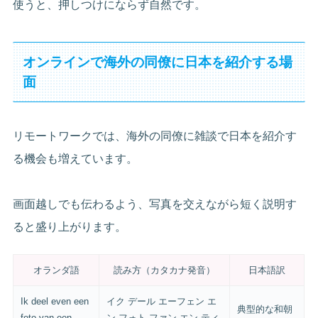
使うと、押しつけにならず自然です。
オンラインで海外の同僚に日本を紹介する場
面
リモートワークでは、海外の同僚に雑談で日本を紹介す
る機会も増えています。
画面越しでも伝わるよう、写真を交えながら短く説明す
ると盛り上がります。
オランダ語
読み方（カタカナ発音）
日本語訳
Ik deel even een
イク デール エーフェン エ
典型的な和朝
foto van een
ン フォト ファン エン ティ