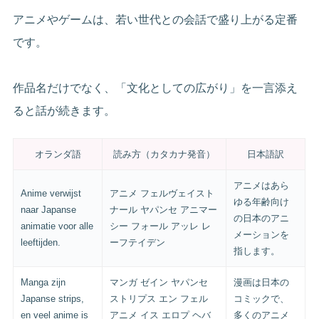
アニメやゲームは、若い世代との会話で盛り上がる定番
です。
作品名だけでなく、「文化としての広がり」を一言添え
ると話が続きます。
オランダ語
読み方（カタカナ発音）
日本語訳
アニメはあら
Anime verwijst
アニメ フェルヴェイスト
ゆる年齢向け
naar Japanse
ナール ヤパンセ アニマー
の日本のアニ
animatie voor alle
シー フォール アッレ レ
メーションを
leeftijden.
ーフテイデン
指します。
Manga zijn
マンガ ゼイン ヤパンセ
漫画は日本の
Japanse strips,
ストリプス エン フェル
コミックで、
en veel anime is
アニメ イス エロプ ヘバ
多くのアニメ