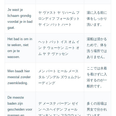
Je wast je
ヤ ヴァスト ヤ リハーム フ
湯に入る前に
lichaam grondig
ロンディフ フォールダット
体をしっかり
voordat je in bad
ヤ イン バット ハート
洗います。
gaat.
Het bad is om in
湯船は浸かる
ヘット バット イス オム イ
te weken, niet
ためで、体を
ン テ ウェーケン ニート オ
om je te
洗う場所では
ム ヤ テ ヴァッセン
wassen.
ありません。
ここでは水着
Men baadt hier
メン バート ヒール メース
を着けずに入
meestal zonder
タル ゾンデル ズウェムクレ
浴するのが一
zwemkleding.
ーディング
般的です。
De meeste
baden zijn
デ メーステ バーデン ゼイ
多くの浴場は
gescheiden voor
ン ヘスヘイデン フォール
男女で分かれ
mannen en
マンネン エン フラウウェン
ています。