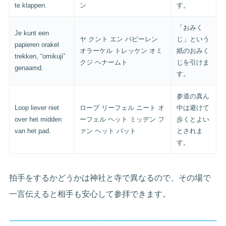
te klappen.
ン
す。
「おみく
Je kunt een
ヤ クント エン パピーレン
じ」という
papieren orakel
オラーケル トレッケン オミ
紙のおみく
trekken, “omikuji”
クジ ヘナームト
じを引けま
genaamd.
す。
参道の真ん
Loop liever niet
ロープ リーフェル ニート オ
中は避けて
over het midden
ーフェル ヘット ミッデン フ
歩くとよい
van het pad.
ァン ヘット パット
とされま
す。
拍手をするかどうかは神社と寺で異なるので、その場で
一言伝えると相手も安心して参拝できます。