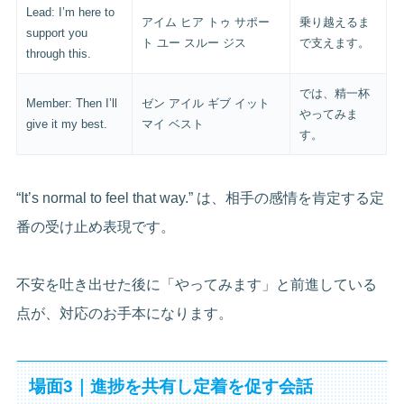
Lead: I’m here to
アイム ヒア トゥ サポー
乗り越えるま
support you
ト ユー スルー ジス
で支えます。
through this.
では、精一杯
Member: Then I’ll
ゼン アイル ギブ イット
やってみま
give it my best.
マイ ベスト
す。
“It’s normal to feel that way.” は、相手の感情を肯定する定
番の受け止め表現です。
不安を吐き出せた後に「やってみます」と前進している
点が、対応のお手本になります。
場面3｜進捗を共有し定着を促す会話