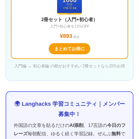
2冊セット（入門+初心者）
入門+初心者を15%OFF
¥893
税込
まとめてお得に
入門編 → 初心者編 の順がおすすめ／2冊セットなら15%お得
🌍 Langhacks 学習コミュニティ｜メンバー
募集中！
外国語の文章を貼るだけの
AI添削
、17言語の
今日のフ
レーズ
毎朝配信、ゆるく続く学習記録。ぜんぶ
無料
で