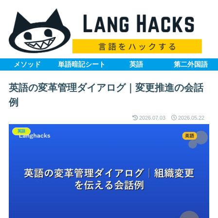
メソッド
単語暗記シート
英語
第二外国語
英語の変革管理ダイアログ｜変更推進の会話
例
2026.07.03
2026.05.22
英語