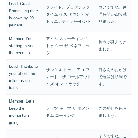
Lead: Great.
グレイト。プロセシング
良いですね。処
Processing time
タイム イズ ダウン バイ
理時間が20%減
is down by 20
トゥエンティ パーセント
りました。
percent.
Member: I’m
アイム スターティング
利点が見えてき
starting to see
トゥ シー ザ ベネフィッ
ました。
the benefits.
ツ
Lead: Thanks to
サンクス トゥ ユア エフ
皆さんのおかげ
your effort, the
ォート、ザ ロールアウト
で展開は順調で
rollout is on
イズ オン トラック
す。
track.
Member: Let’s
keep the
レッツ キープ ザ モメン
この勢いを保ち
momentum
タム ゴーイング
ましょう。
going.
そうですね。こ