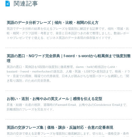
関連記事
英語のデータ分析フレーズ｜傾向・比較・相関の伝え方
英語でデータ分析の結果を伝えるフレーズを場面別に解説する記事です。傾向・増減・比
較・相関・グラフ説明・考察まで、発音と日本語訳つきの表で整理しました。数値レポー
トやプレゼンですぐ使える、ビジネス英語のデータ表現の保存版ガイドです。
英語の悪口・NGワード完全辞典｜f-word・s-wordから軽罵倒まで強度別整
理
英語の悪口・罵倒語を5段階の強度別に徹底整理。damn・hellの軽俗語からshit・
bastard・f-word・motherfuckerの派生語、人種・民族・LGBTQ+差別語まで。映画・ドラ
マ・音楽での用例、職場での代替表現、日本人が踏みがちな地雷パターンを網羅した「聞
き取り識別」のための完全辞典。
お祝い・送別・お悔やみの英文メール｜感情を伝える定型
昇進・結婚・出産の祝辞、退職時のFarewell Email、お悔やみのCondolence Emailまで、
距離感別のフレーズを完全ガイド。
英語の交渉フレーズ集｜価格・譲歩・反論対応・合意の定番表現
英語の交渉で使える定番フレーズを場面別に徹底解説します。切り出し・価格交渉・条件