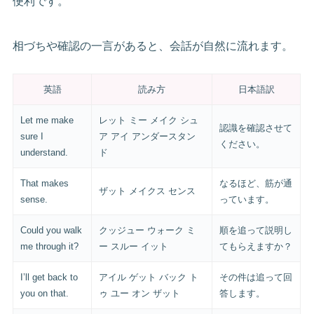
便利です。
相づちや確認の一言があると、会話が自然に流れます。
英語
読み方
日本語訳
Let me make
レット ミー メイク シュ
認識を確認させて
sure I
ア アイ アンダースタン
ください。
understand.
ド
That makes
なるほど、筋が通
ザット メイクス センス
sense.
っています。
Could you walk
クッジュー ウォーク ミ
順を追って説明し
me through it?
ー スルー イット
てもらえますか？
I’ll get back to
アイル ゲット バック ト
その件は追って回
you on that.
ゥ ユー オン ザット
答します。