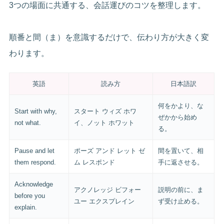
3つの場面に共通する、会話運びのコツを整理します。
順番と間（ま）を意識するだけで、伝わり方が大きく変
わります。
英語
読み方
日本語訳
何をかより、な
Start with why,
スタート ウィズ ホワ
ぜかから始め
not what.
イ、ノット ホワット
る。
Pause and let
ポーズ アンド レット ゼ
間を置いて、相
them respond.
ム レスポンド
手に返させる。
Acknowledge
アクノレッジ ビフォー
説明の前に、ま
before you
ユー エクスプレイン
ず受け止める。
explain.