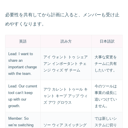
必要性を共有してから計画に入ると、メンバーも受け止
めやすくなります。
英語
読み方
日本語訳
Lead: I want to
アイ ウォント トゥ シェア
大事な変更を
share an
アン インポータント チェ
チームに共有
important change
ンジ ウィズ ザ チーム
したいです。
with the team.
Lead: Our current
今のツールは
アワ カレント トゥール キ
tool can’t keep
事業の成長に
ャント キープ アップ ウィ
up with our
追いつけてい
ズ アワ グロウス
growth.
ません。
Member: So
では新しいシ
we’re switching
ソー ウィア スイッチング
ステムに切り