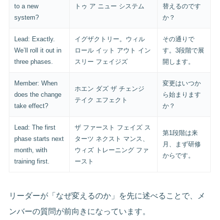
to a new
トゥ ア ニュー システム
替えるのです
system?
か？
Lead: Exactly.
イグザクトリー。ウィル
その通りで
We’ll roll it out in
ロール イット アウト イン
す。3段階で展
three phases.
スリー フェイジズ
開します。
Member: When
変更はいつか
ホエン ダズ ザ チェンジ
does the change
ら始まります
テイク エフェクト
take effect?
か？
Lead: The first
ザ ファースト フェイズ ス
第1段階は来
phase starts next
ターツ ネクスト マンス、
月、まず研修
month, with
ウィズ トレーニング ファ
からです。
training first.
ースト
リーダーが「なぜ変えるのか」を先に述べることで、メ
ンバーの質問が前向きになっています。