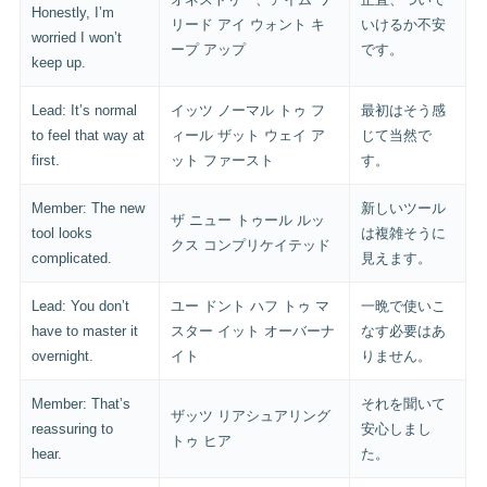
Honestly, I’m
リード アイ ウォント キ
いけるか不安
worried I won’t
ープ アップ
です。
keep up.
Lead: It’s normal
イッツ ノーマル トゥ フ
最初はそう感
to feel that way at
ィール ザット ウェイ ア
じて当然で
first.
ット ファースト
す。
Member: The new
新しいツール
ザ ニュー トゥール ルッ
tool looks
は複雑そうに
クス コンプリケイテッド
complicated.
見えます。
Lead: You don’t
ユー ドント ハフ トゥ マ
一晩で使いこ
have to master it
スター イット オーバーナ
なす必要はあ
overnight.
イト
りません。
Member: That’s
それを聞いて
ザッツ リアシュアリング
reassuring to
安心しまし
トゥ ヒア
hear.
た。