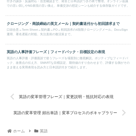
付きの譲歩・反論対応・合意確認まで、発音と日本語訳つきの表で整理。オンライン会議
での言い回しやNG表現の言い換え、単価交渉の想定シーンも紹介する保存版ガイドです。
クロージング・商談締結の英文メール｜契約書送付から初回請求まで
口頭合意→Term Sheet→契約書→PO→初回請求の4段階クロージングメール。DocuSign
運用、署名遅延の対処、失注直前の復活策まで。
英語の人事評価フレーズ｜フィードバック・目標設定の表現
英語の人事評価・評価面談で使うフレーズを場面別に徹底解説。ポジティブなフィードバ
ック、改善点の伝え方、SMARTな目標設定、期待値のすり合わせまで、評価する側がその
まま使える実用表現を読み方と日本語訳付きで紹介します。
英語の変革管理フレーズ｜変更説明・抵抗対応の表現
英語の変革管理 頻出単語｜変革プロセスのボキャブラリー
ホーム
英語