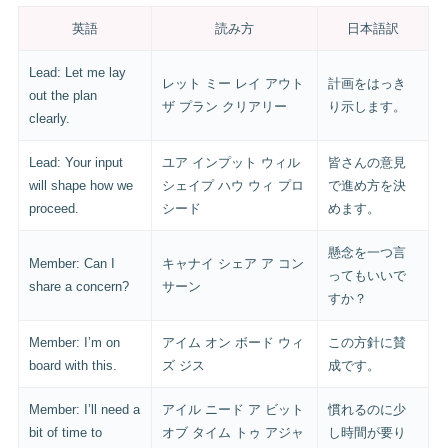
英語
読み方
日本語訳
Lead: Let me lay
レット ミー レイ アウト
計画をはっき
out the plan
ザ プラン クリアリー
り示します。
clearly.
Lead: Your input
ユア インプット ウィル
皆さんの意見
will shape how we
シェイプ ハウ ウィ プロ
で進め方を決
proceed.
シード
めます。
懸念を一つ言
Member: Can I
キャナイ シェア ア コン
ってもいいで
share a concern?
サーン
すか？
Member: I’m on
アイム オン ボード ウィ
この方針に賛
board with this.
ズ ジス
成です。
Member: I’ll need a
アイル ニード ア ビット
慣れるのに少
bit of time to
オブ タイム トゥ アジャ
し時間が要り