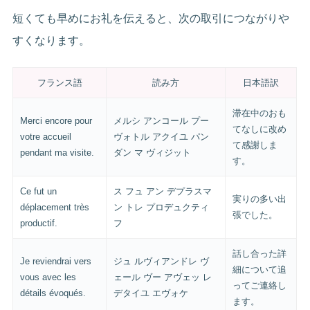
短くても早めにお礼を伝えると、次の取引につながりや
すくなります。
フランス語
読み方
日本語訳
滞在中のおも
Merci encore pour
メルシ アンコール プー
てなしに改め
votre accueil
ヴォトル アクイユ パン
て感謝しま
pendant ma visite.
ダン マ ヴィジット
す。
Ce fut un
ス フュ アン デプラスマ
実りの多い出
déplacement très
ン トレ プロデュクティ
張でした。
productif.
フ
話し合った詳
Je reviendrai vers
ジュ ルヴィアンドレ ヴ
細について追
vous avec les
ェール ヴー アヴェッ レ
ってご連絡し
détails évoqués.
デタイユ エヴォケ
ます。