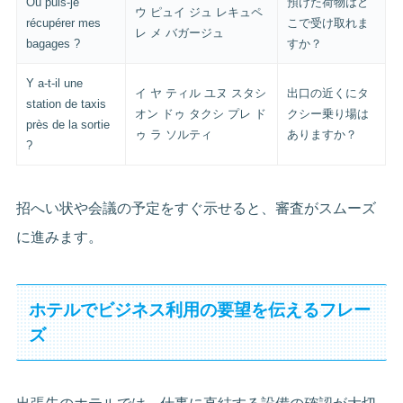
Où puis-je
預けた荷物はど
ウ ピュイ ジュ レキュペ
récupérer mes
こで受け取れま
レ メ バガージュ
bagages ?
すか？
Y a-t-il une
イ ヤ ティル ユヌ スタシ
出口の近くにタ
station de taxis
オン ドゥ タクシ プレ ド
クシー乗り場は
près de la sortie
ゥ ラ ソルティ
ありますか？
?
招へい状や会議の予定をすぐ示せると、審査がスムーズ
に進みます。
ホテルでビジネス利用の要望を伝えるフレー
ズ