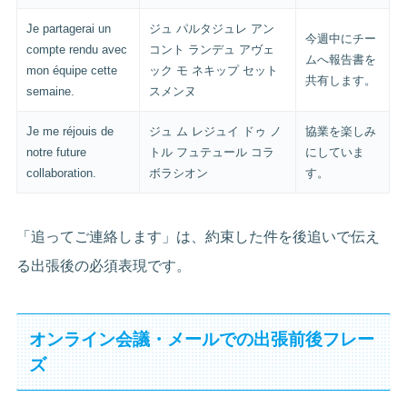
Je partagerai un
ジュ パルタジュレ アン
今週中にチー
compte rendu avec
コント ランデュ アヴェ
ムへ報告書を
mon équipe cette
ック モ ネキップ セット
共有します。
semaine.
スメンヌ
Je me réjouis de
ジュ ム レジュイ ドゥ ノ
協業を楽しみ
notre future
トル フュテュール コラ
にしていま
collaboration.
ボラシオン
す。
「追ってご連絡します」は、約束した件を後追いで伝え
る出張後の必須表現です。
オンライン会議・メールでの出張前後フレー
ズ