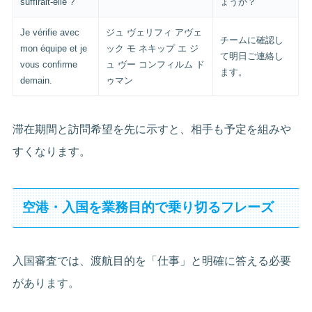
suffirait-elle ?
ょうか？
Je vérifie avec
ジュ ヴェリフィ アヴェ
チームに確認し
mon équipe et je
ック モ ネキップ エ ジ
て明日ご連絡し
vous confirme
ュ ヴー コンフィルム ド
ます。
demain.
ゥマン
滞在期間と訪問希望を先に示すと、相手も予定を組みや
すくなります。
空港・入国を業務目的で乗り切るフレーズ
入国審査では、渡航目的を「仕事」と明確に答える必要
があります。