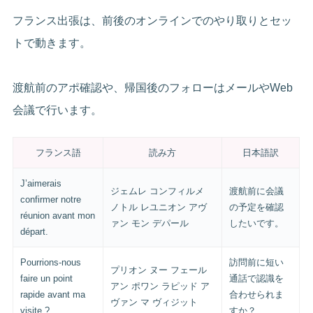
フランス出張は、前後のオンラインでのやり取りとセッ
トで動きます。
渡航前のアポ確認や、帰国後のフォローはメールやWeb
会議で行います。
フランス語
読み方
日本語訳
J’aimerais
ジェムレ コンフィルメ
渡航前に会議
confirmer notre
ノトル レユニオン アヴ
の予定を確認
réunion avant mon
ァン モン デパール
したいです。
départ.
Pourrions-nous
訪問前に短い
プリオン ヌー フェール
faire un point
通話で認識を
アン ポワン ラピッド ア
rapide avant ma
合わせられま
ヴァン マ ヴィジット
visite ?
すか？