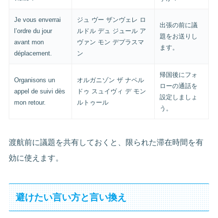
Je vous enverrai
ジュ ヴー ザンヴェレ ロ
出張の前に議
l’ordre du jour
ルドル デュ ジュール ア
題をお送りし
avant mon
ヴァン モン デプラスマ
ます。
déplacement.
ン
帰国後にフォ
Organisons un
オルガニゾン ザ ナペル
ローの通話を
appel de suivi dès
ドゥ スュイヴィ デ モン
設定しましょ
mon retour.
ルトゥール
う。
渡航前に議題を共有しておくと、限られた滞在時間を有
効に使えます。
避けたい言い方と言い換え