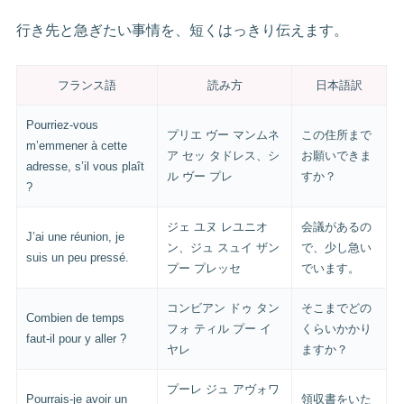
行き先と急ぎたい事情を、短くはっきり伝えます。
フランス語
読み方
日本語訳
Pourriez-vous
プリエ ヴー マンムネ
この住所まで
m’emmener à cette
ア セッ タドレス、シ
お願いできま
adresse, s’il vous plaît
ル ヴー プレ
すか？
?
ジェ ユヌ レユニオ
会議があるの
J’ai une réunion, je
ン、ジュ スュイ ザン
で、少し急い
suis un peu pressé.
プー プレッセ
でいます。
コンビアン ドゥ タン
そこまでどの
Combien de temps
フォ ティル プー イ
くらいかかり
faut-il pour y aller ?
ヤレ
ますか？
プーレ ジュ アヴォワ
Pourrais-je avoir un
領収書をいた