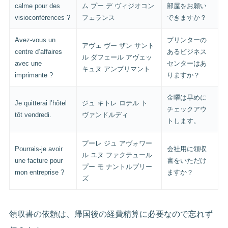
calme pour des
ム プー デ ヴィジオコン
部屋をお願い
visioconférences ?
フェランス
できますか？
Avez-vous un
プリンターの
アヴェ ヴー ザン サント
centre d’affaires
あるビジネス
ル ダフェール アヴェッ
avec une
センターはあ
キュヌ アンプリマント
imprimante ?
りますか？
金曜は早めに
Je quitterai l’hôtel
ジュ キトレ ロテル ト
チェックアウ
tôt vendredi.
ヴァンドルディ
トします。
プーレ ジュ アヴォワー
Pourrais-je avoir
会社用に領収
ル ユヌ ファクテュール
une facture pour
書をいただけ
プー モ ナントルプリー
mon entreprise ?
ますか？
ズ
領収書の依頼は、帰国後の経費精算に必要なので忘れず