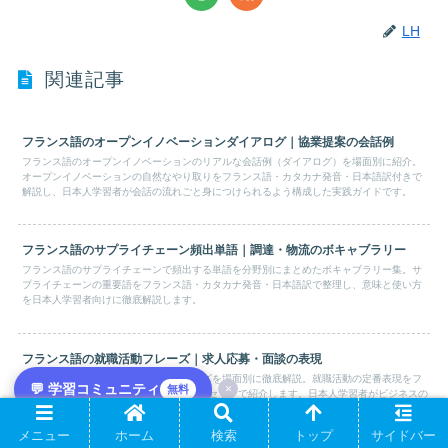
LH
関連記事
フランス語のオープンイノベーションダイアログ｜協業提案の会話例
フランス語のオープンイノベーションのリアルな会話例（ダイアログ）を場面別に紹介。
オープンイノベーションの自然なやり取りをフランス語・カタカナ発音・日本語訳付きで
解説し、日本人学習者が会話の流れごと身につけられるよう構成した実践ガイドです。
フランス語のサプライチェーン頻出単語｜調達・物流のボキャブラリー
フランス語のサプライチェーンで頻出する単語を分野別にまとめたボキャブラリー集。サ
プライチェーンの重要語をフランス語・カタカナ発音・日本語訳で整理し、意味と使い方
を日本人学習者向けに徹底解説します。
フランス語の就職活動フレーズ｜求人応募・面談の表現
フランス語の就職活動で使う実用フレーズを場面別に徹底解説。就職活動の定番表現をフ
💬 学習コミュニティ
×
無料
ランス語・カタカナ発音・日本語訳の3点セットで紹介します。日本人学習者がビジネスの
就職活動をそのまま使えるよう構成した保存版です。
メニュー
ホーム
検索
トップ
サイドバー