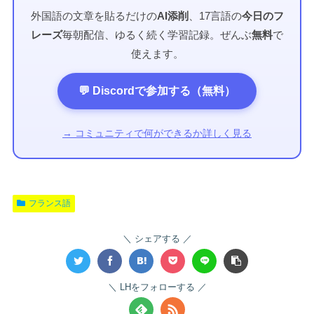
外国語の文章を貼るだけの
AI添削
、17言語の
今日のフ
レーズ
毎朝配信、ゆるく続く学習記録。ぜんぶ
無料
で
使えます。
💬 Discordで参加する（無料）
→ コミュニティで何ができるか詳しく見る
フランス語
シェアする
LHをフォローする