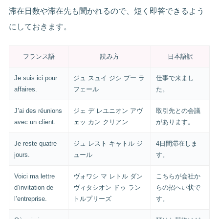
滞在日数や滞在先も聞かれるので、短く即答できるよう
にしておきます。
フランス語
読み方
日本語訳
Je suis ici pour
ジュ スュイ ジシ プー ラ
仕事で来まし
affaires.
フェール
た。
J’ai des réunions
ジェ デ レユニオン アヴ
取引先との会議
avec un client.
ェッ カン クリアン
があります。
Je reste quatre
ジュ レスト キャトル ジ
4日間滞在しま
jours.
ュール
す。
Voici ma lettre
ヴォワシ マ レトル ダン
こちらが会社か
d’invitation de
ヴィタシオン ドゥ ラン
らの招へい状で
l’entreprise.
トルプリーズ
す。