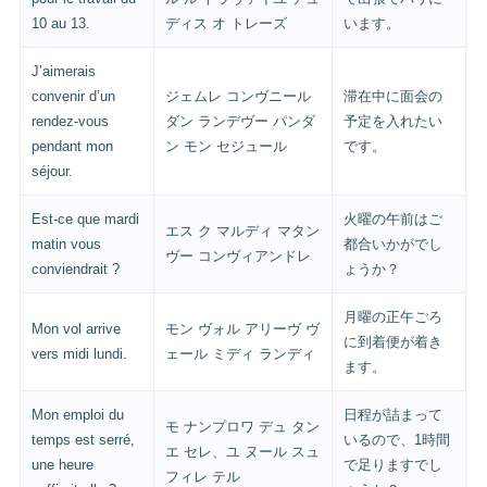
10 au 13.
ディス オ トレーズ
います。
J’aimerais
convenir d’un
ジェムレ コンヴニール
滞在中に面会の
rendez-vous
ダン ランデヴー パンダ
予定を入れたい
pendant mon
ン モン セジュール
です。
séjour.
Est-ce que mardi
火曜の午前はご
エス ク マルディ マタン
matin vous
都合いかがでし
ヴー コンヴィアンドレ
conviendrait ?
ょうか？
月曜の正午ごろ
Mon vol arrive
モン ヴォル アリーヴ ヴ
に到着便が着き
vers midi lundi.
ェール ミディ ランディ
ます。
Mon emploi du
日程が詰まって
モ ナンプロワ デュ タン
temps est serré,
いるので、1時間
エ セレ、ユ ヌール スュ
une heure
で足りますでし
フィレ テル