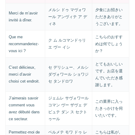
メルシ ドゥ マヴォワ
夕食にお招きい
Merci de m’avoir
ール アンヴィテ ア デ
ただきありがと
invité à dîner.
ィネ
うございます。
Que me
こちらのおすす
ク ム ルコマンドゥリ
recommanderiez-
めは何でしょう
エ ヴー イシ
vous ici ?
か？
とてもおいしい
C’est délicieux,
セ デリシュー、メルシ
です。お店を選
merci d’avoir
ダヴォワール ショワジ
んでいただき感
choisi cet endroit.
セ タンドロワ
謝します。
J’aimerais savoir
ジェムレ サヴォワール
この業界に入っ
comment vous
コマン ヴー ザヴェ デ
たきっかけを伺
avez débuté dans
ビュテ ダン ス セクト
いたいです。
ce secteur.
ゥール
Permettez-moi de
ペルメテ モワ ドゥ レ
こちらは私が。