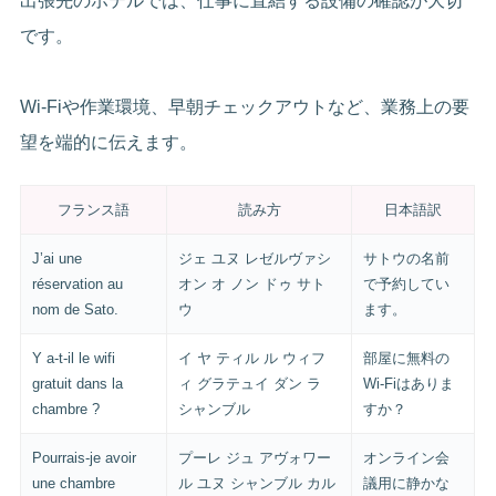
出張先のホテルでは、仕事に直結する設備の確認が大切
です。
Wi-Fiや作業環境、早朝チェックアウトなど、業務上の要
望を端的に伝えます。
フランス語
読み方
日本語訳
J’ai une
ジェ ユヌ レゼルヴァシ
サトウの名前
réservation au
オン オ ノン ドゥ サト
で予約してい
nom de Sato.
ウ
ます。
Y a-t-il le wifi
イ ヤ ティル ル ウィフ
部屋に無料の
gratuit dans la
ィ グラテュイ ダン ラ
Wi-Fiはありま
chambre ?
シャンブル
すか？
Pourrais-je avoir
プーレ ジュ アヴォワー
オンライン会
une chambre
ル ユヌ シャンブル カル
議用に静かな