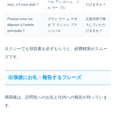
ール アン ルシュ、シ
reçu, s’il vous plaît ?
だけますか？
ル ヴー プレ
Pouvez-vous me
プヴェ ヴー ム デポ
正面玄関で降
déposer à l’entrée
ゼ ア ラントレ プラ
ろしていただ
principale ?
ンシパル
けますか？
タクシーでも領収書を必ずもらうと、経費精算がスムー
ズです。
出張後にお礼・報告するフレーズ
帰国後は、訪問先へのお礼と社内への報告が待っていま
す。