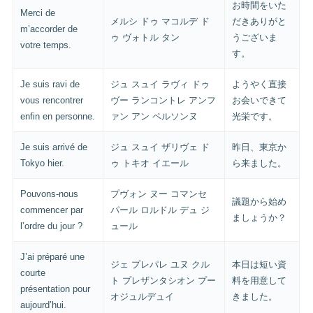
お時間をいた
Merci de
メルシ ドゥ マコルデ ド
だきありがと
m’accorder de
ゥ ヴォトル タン
うございま
votre temps.
す。
Je suis ravi de
ジュ スュイ ラヴィ ドゥ
ようやく直接
vous rencontrer
ヴー ランコントレ アンフ
お会いできて
enfin en personne.
ァン アン ペルソンヌ
光栄です。
Je suis arrivé de
ジュ スュイ ザリヴェ ド
昨日、東京か
Tokyo hier.
ゥ トキオ イエール
ら来ました。
Pouvons-nous
プヴォン ヌー コマンセ
議題から始め
commencer par
パール ロルドル デュ ジ
ましょうか？
l’ordre du jour ?
ュール
J’ai préparé une
ジェ プレパレ ユヌ クル
本日は短い資
courte
ト プレザンタシオン プー
料を用意して
présentation pour
オジュルデュイ
きました。
aujourd’hui.