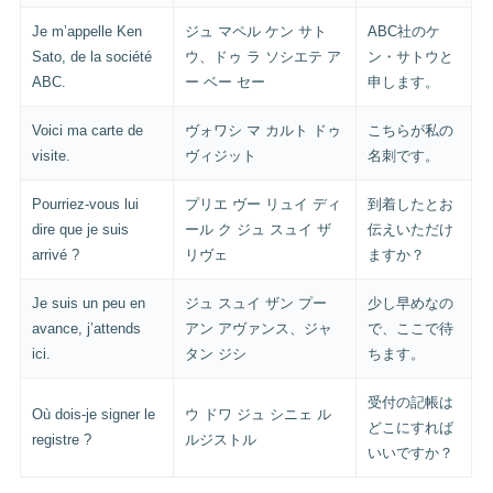
Je m’appelle Ken
ジュ マペル ケン サト
ABC社のケ
Sato, de la société
ウ、ドゥ ラ ソシエテ ア
ン・サトウと
ABC.
ー ベー セー
申します。
Voici ma carte de
ヴォワシ マ カルト ドゥ
こちらが私の
visite.
ヴィジット
名刺です。
Pourriez-vous lui
プリエ ヴー リュイ ディ
到着したとお
dire que je suis
ール ク ジュ スュイ ザ
伝えいただけ
arrivé ?
リヴェ
ますか？
Je suis un peu en
ジュ スュイ ザン プー
少し早めなの
avance, j’attends
アン アヴァンス、ジャ
で、ここで待
ici.
タン ジシ
ちます。
受付の記帳は
Où dois-je signer le
ウ ドワ ジュ シニェ ル
どこにすれば
registre ?
ルジストル
いいですか？