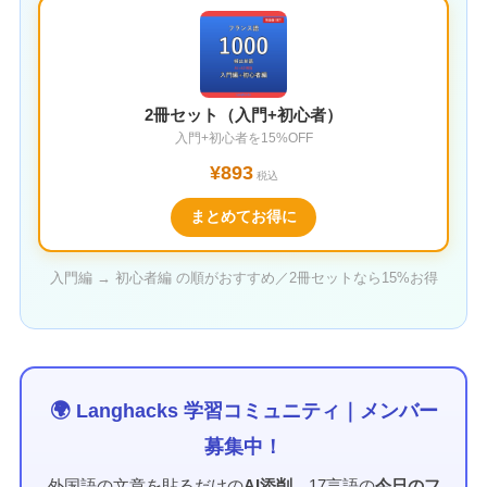
2冊セット（入門+初心者）
入門+初心者を15%OFF
¥893
税込
まとめてお得に
入門編 → 初心者編 の順がおすすめ／2冊セットなら15%お得
🌍 Langhacks 学習コミュニティ｜メンバー
募集中！
外国語の文章を貼るだけの
AI添削
、17言語の
今日のフ