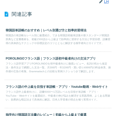
LH
関連記事
韓国語単語帳のおすすめ｜レベル別選び方と効率的習得法
韓国語の単語帳をレベル別に厳選紹介。できる韓国語初級単語集や新スタンダード韓国語
辞典など定番教材を、初級1500語から上級まで効率的に習得する方法と学習目標、語彙習
得の具体的なテクニックや目標設定のコツとともに解説する独学者向けガイドです。
POROLINGOフランス語｜フランス語初中級者向けの文法アプリ
フランス語学習アプリPOROLINGOを初中級者向けに徹底レビュー。名詞の性から仮定
法・条件法まで網羅した文法一覧、月399円・年3299円・買い切り4999円の料金体系、操
作感や広告の有無、Grammatischとの比較を実例スクショつきで解説します。
フランス語の中上級を目指す単語帳・アプリ・Youtube動画・Webサイト
フランス語中上級者向けに、語彙5000〜1万語レベルを目指す単語帳・アプリ・
YouTube・Webサイトを厳選紹介。中級者の伸び悩みを解消する実践用例、よくある間違
い、効果的な暗記法まで具体的に解説。日本人学習者の弱点を補う実用ガイド。
独学向け韓国語文法書のレビュー｜初級から上級まで厳選