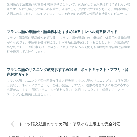
韓国語の文法書選びの重要性 韓国語学習において、体系的な文法理解は避けて通れない課
題です。特に初級から中級への段階で、正確で分かりやすい文法書があると、学習効率が
大幅に向上します。このセクションでは、独学向けの優秀な韓国語文法書をレビューし。
フランス語の単語帳・語彙教材おすすめ10選｜レベル別選択ガイド
フランス語学習に単語帳が必須な理由 フランス語の習得には、継続的で体系的な語彙学習
が不可欠です。単語帳を使う利点は、レベル順に効率的に学べることと、日々の復習が容
易な点です。 この記事では、初級から上級まで各レベルで使える10種類の単語帳と語彙教
材を厳選してご紹介します。
フランス語のリスニング教材おすすめ10選｜ポッドキャスト・アプリ・音
声教材ガイド
フランス語リスニング学習が困難な理由と解決策 フランス語のリスニングは、文字学習と
は異なり、ネイティブスピーカーの速い発話、リエゾン、複数の発音スタイルに対応する
必要があります。 適切なリスニング教材を使い、毎日コンスタントに学習することで、リ
スニング力は確実に上達します。
ドイツ語文法書おすすめ7選：初級から上級まで完全対応