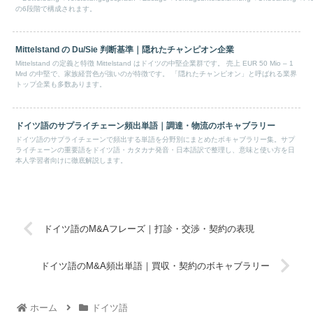
の6段階で構成されます。
Mittelstand の Du/Sie 判断基準｜隠れたチャンピオン企業
Mittelstand の定義と特徴 Mittelstand はドイツの中堅企業群です。 売上 EUR 50 Mio – 1
Mrd の中堅で、家族経営色が強いのが特徴です。 「隠れたチャンピオン」と呼ばれる業界
トップ企業も多数あります。
ドイツ語のサプライチェーン頻出単語｜調達・物流のボキャブラリー
ドイツ語のサプライチェーンで頻出する単語を分野別にまとめたボキャブラリー集。サプ
ライチェーンの重要語をドイツ語・カタカナ発音・日本語訳で整理し、意味と使い方を日
本人学習者向けに徹底解説します。
ドイツ語のM&Aフレーズ｜打診・交渉・契約の表現
ドイツ語のM&A頻出単語｜買収・契約のボキャブラリー
ホーム
ドイツ語