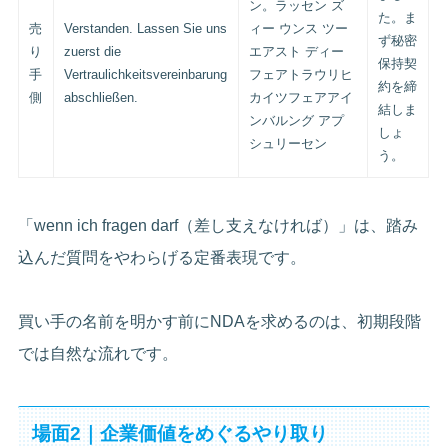
ン。ラッセン ズ
た。ま
売
Verstanden. Lassen Sie uns
ィー ウンス ツー
ず秘密
り
zuerst die
エアスト ディー
保持契
手
Vertraulichkeitsvereinbarung
フェアトラウリヒ
約を締
側
abschließen.
カイツフェアアイ
結しま
ンバルング アプ
しょ
シュリーセン
う。
「wenn ich fragen darf（差し支えなければ）」は、踏み
込んだ質問をやわらげる定番表現です。
買い手の名前を明かす前にNDAを求めるのは、初期段階
では自然な流れです。
場面2｜企業価値をめぐるやり取り