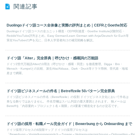
関連記事
Duolingoドイツ語コース全体像と実際の評判まとめ｜CEFRとGoethe対応
Duolingoドイツ語コースの全ユニット構造・CEFR到達度・Goethe Institute試験対応・
Reddit/YouTube評判まとめ。Easy German/Learn German with Anja/Deutsch für Euch等
実在YouTuberの声を元に、日本人学習者向けの補完戦略を解説。
ドイツ語「Alter」完全辞典｜呼びかけ・感嘆詞の万能語
ドイツZ世代万能語Alterの3用法（呼びかけ・感嘆・同意）を徹底整理。Digga・Bro・
Mensch・Kumpelとの比較、派生Alta/Aldaaa、Dark・Druck等ドラマ用例、世代差・地域
差まで網羅。
ドイツ語ビジネスメールの件名｜Betreffzeile 50パターン完全辞典
ドイツ語ビジネスメールの件名（Betreffzeile）の役割 ドイツビジネス文化において件名は
単なる飾りではありません。 件名空欄はスパム判定の最大要因とされます。 独メールは
Betreffを「内容要約＋プロジェクト名＋期限」の3要素で構造化するのが定石です。
ドイツ語の採用・転職メール完全ガイド｜Bewerbung から Onboarding まで
ドイツ採用プロセスの6段階マップ ドイツの採用プロセスは
「Bewerbung→Vorstellungsgespräch→Zusage→Vertragsunterzeichnung→Onboarding→Pr