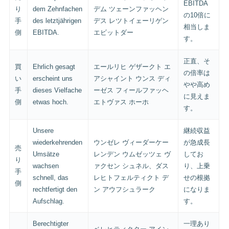
EBITDA
り
dem Zehnfachen
デム ツェーンファッヘン
の10倍に
手
des letztjährigen
デス レツトイェーリゲン
相当しま
側
EBITDA.
エビットダー
す。
正直、そ
買
Ehrlich gesagt
エールリヒ ゲザークト エ
の倍率は
い
erscheint uns
アシャイント ウンス ディ
やや高め
手
dieses Vielfache
ーゼス フィールファッヘ
に見えま
側
etwas hoch.
エトヴァス ホーホ
す。
Unsere
継続収益
wiederkehrenden
ウンゼレ ヴィーダーケー
が急成長
売
Umsätze
レンデン ウムゼッツェ ヴ
してお
り
wachsen
ァクセン シュネル、ダス
り、上乗
手
schnell, das
レヒトフェルティクト デ
せの根拠
側
rechtfertigt den
ン アウフシュラーク
になりま
Aufschlag.
す。
Berechtigter
一理あり