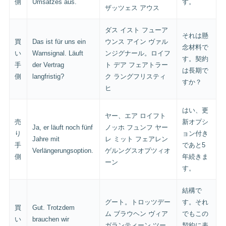
側
Umsatzes aus.
す。
ザッツェス アウス
ダス イスト フューア
それは懸
買
Das ist für uns ein
ウンス アイン ヴァル
念材料で
い
Warnsignal. Läuft
ンジグナール。ロイフ
す。契約
手
der Vertrag
ト デア フェアトラー
は長期で
側
langfristig?
ク ラングフリスティ
すか？
ヒ
はい、更
ヤー、エア ロイフト
売
新オプシ
Ja, er läuft noch fünf
ノッホ フュンフ ヤー
り
ョン付き
Jahre mit
レ ミット フェアレン
手
であと5
Verlängerungsoption.
ゲルングスオプツィオ
側
年続きま
ーン
す。
結構で
グート。トロッツデー
す。それ
買
Gut. Trotzdem
ム ブラウヘン ヴィア
でもこの
い
brauchen wir
ガランティーン ツー
契約に表