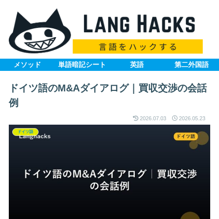
メソッド
単語暗記シート
英語
第二外国語
ドイツ語のM&Aダイアログ｜買収交渉の会話
例
2026.07.03
2026.05.23
ドイツ語