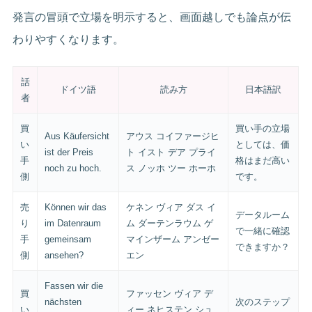
発言の冒頭で立場を明示すると、画面越しでも論点が伝
わりやすくなります。
話
ドイツ語
読み方
日本語訳
者
買
買い手の立場
Aus Käufersicht
アウス コイファージヒ
い
としては、価
ist der Preis
ト イスト デア プライ
手
格はまだ高い
noch zu hoch.
ス ノッホ ツー ホーホ
側
です。
売
Können wir das
ケネン ヴィア ダス イ
データルーム
り
im Datenraum
ム ダーテンラウム ゲ
で一緒に確認
手
gemeinsam
マインザーム アンゼー
できますか？
側
ansehen?
エン
Fassen wir die
買
ファッセン ヴィア デ
nächsten
次のステップ
い
ィー ネヒステン シュ