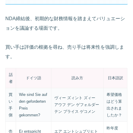
NDA締結後、初期的な財務情報を踏まえてバリュエーシ
ョンを議論する場面です。
買い手は評価の根拠を尋ね、売り手は将来性を強調しま
す。
話
ドイツ語
読み方
日本語訳
者
買
Wie sind Sie auf
希望価格
ヴィー ズィント ズィー
い
den geforderten
はどう算
アウフ デン ゲフォルダー
手
Preis
出されま
テン プライス ゲコメン
側
gekommen?
したか？
昨年度
売
Er entspricht
エア エントシュプリヒト