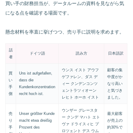
買い手の財務担当が、データルームの資料を見ながら気
になる点を確認する場面です。
懸念材料を率直に挙げつつ、売り手に説明を求めます。
話
ドイツ語
読み方
日本語訳
者
ウンス イスト アウフ
顧客の集
買
Uns ist aufgefallen,
ゲファレン、ダス デ
中度がか
い
dass die
ィー クンデンコンツ
なり高い
手
Kundenkonzentration
ェントラツィオーン
と気づき
側
recht hoch ist.
レヒト ホーホ イスト
ました。
ウンザー グレースタ
売
Unser größter Kunde
最大顧客
ー クンデ マハト エト
り
macht etwa dreißig
が売上の
ヴァ ドライスィヒ プ
手
Prozent des
約30%で
ロツェント デス ウム