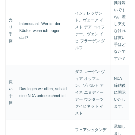
興味深
いです
インテレッサン
ね。差
売
ト。ヴェーア イ
Interessant. Wer ist der
し支え
り
スト デア コイフ
Käufer, wenn ich fragen
なけれ
手
ァー、ヴェン イ
darf?
ば買い
側
ヒ フラーゲン ダ
手はど
ルフ
なたで
すか？
ダス レーゲン ヴ
ィア オッフェ
NDA
買
ン、ゾバルト ア
締結後
い
Das legen wir offen, sobald
イネ エヌディー
に開示
手
eine NDA unterzeichnet ist.
アー ウンターツ
いたし
側
ァイヒネット イ
ます。
スト
承知し
フェアシュタンデ
まし