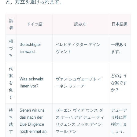
と、対立を避けられます。
話
ドイツ語
読み方
日本語訳
者
相
Berechtigter
ベレヒティクター アイン
一理あり
づ
Einwand.
ヴァント
ます。
ち
代
案
どのよう
Was schwebt
ヴァス シュヴェープト イ
を
な案です
Ihnen vor?
ーネン フォーア
促
か？
す
持
Sehen wir uns
ゼーエン ヴィア ウンス ダ
デューデ
ち
das nach der
ス ナーハ デア デュー ディ
リ後に再
越
Due Diligence
リジェンス ノッホ アイン
検討しま
す
noch einmal an.
マール アン
しょう。