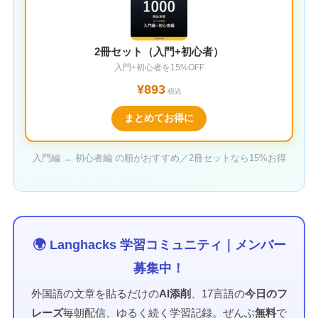
2冊セット（入門+初心者）
入門+初心者を15%OFF
¥893
税込
まとめてお得に
入門編 → 初心者編 の順がおすすめ／2冊セットなら15%お得
🌍 Langhacks 学習コミュニティ｜メンバー
募集中！
外国語の文章を貼るだけの
AI添削
、17言語の
今日のフ
レーズ
毎朝配信、ゆるく続く学習記録。ぜんぶ
無料
で