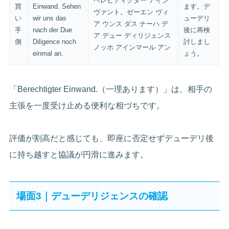
ベレヒティクター アイン
買
Einwand. Sehen
ます。デ
ヴァント。ゼーエン ヴィ
い
wir uns das
ューデリ
ア ウンス ダス ナーハ デ
手
nach der Due
後に再検
ア デュー ディリジェンス
側
Diligence noch
討しまし
ノッホ アインマール アン
einmal an.
ょう。
「Berechtigter Einwand.（一理あります）」は、相手の
主張を一度受け止める便利な相づちです。
評価が割高だと感じても、即座に否定せずデューデリ後
に持ち越すと協議が円滑に進みます。
場面3｜デューデリジェンスの確認