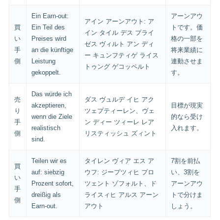
Ein Earn-out:
アーンアウ
アイン アーンアウト: ア
買
Ein Teil des
トです。価
イン タイル デス プライ
い
Preises wird
格の一部を
ゼス ヴィルト アン ディ
手
an die künftige
将来業績に
ー キュンフティゲ ライス
側
Leistung
連動させま
トゥング ゲコッペルト
gekoppelt.
す。
Das würde ich
売
ダス ヴュルデ イヒ アク
akzeptieren,
目標が現実
り
ツェプティーレン、ヴェ
wenn die Ziele
的なら受け
手
ン ディー ツィーレ レア
realistisch
入れます。
側
リスティッシュ ズィント
sind.
Teilen wir es
タイレン ヴィア エス ア
7割を前払
買
auf: siebzig
ウフ: ジープツィヒ プロ
い、3割を
い
Prozent sofort,
ツェント ゾフォルト、ド
アーンアウ
手
dreißig als
ライスィヒ アルス アーン
トで分けま
側
Earn-out.
アウト
しょう。