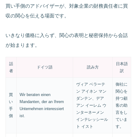
買い手側のアドバイザーが、対象企業の財務責任者に買
収の関心を伝える場面です。
いきなり価格に入らず、関心の表明と秘密保持から会話
が始まります。
話
日本語
ドイツ語
読み方
者
訳
ヴィア ベラーテ
御社に
ン アイネン マン
関心を
買
Wir beraten einen
ダンテン、デア
持つ顧
い
Mandanten, der an Ihrem
アン イーレム ウ
客の助
手
Unternehmen interessiert
ンターネーメン
言をし
側
ist.
インテレッシール
ていま
ト イスト
す。