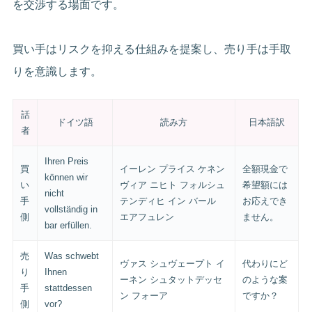
を交渉する場面です。
買い手はリスクを抑える仕組みを提案し、売り手は手取
りを意識します。
話
ドイツ語
読み方
日本語訳
者
Ihren Preis
買
イーレン プライス ケネン
全額現金で
können wir
い
ヴィア ニヒト フォルシュ
希望額には
nicht
手
テンディヒ イン バール
お応えでき
vollständig in
側
エアフュレン
ません。
bar erfüllen.
売
Was schwebt
ヴァス シュヴェープト イ
代わりにど
り
Ihnen
ーネン シュタットデッセ
のような案
手
stattdessen
ン フォーア
ですか？
側
vor?