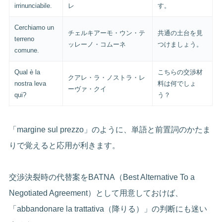
irrinunciabile.
レ
す。
Cerchiamo un
チェルキアーモ・ウン・テ
共通の土台を見
terreno
ッレーノ・コムーネ
つけましょう。
comune.
Qual è la
こちらの交渉材
クアレ・ラ・ノストラ・レ
nostra leva
料は何でしょ
ーヴァ・クイ
qui?
う？
「margine sul prezzo」のように、単語と前置詞のかたま
りで覚えると応用が利きます。
交渉決裂時の代替案をBATNA（Best Alternative To a
Negotiated Agreement）として用意しておけば、
「abbandonare la trattativa（降りる）」の判断にも迷い