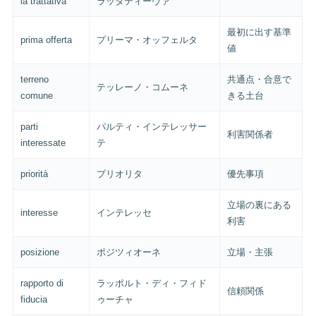
la trattativa
ラッタティーヴァ
最初に出す基準
prima offerta
プリーマ・オッフェルタ
値
terreno
共通点・合意で
テッレーノ・コムーネ
comune
きる土台
parti
パルティ・インテレッサー
利害関係者
interessate
テ
priorità
プリオリタ
優先事項
立場の裏にある
interesse
インテレッセ
利害
posizione
ポジツィオーネ
立場・主張
rapporto di
ラッポルト・ディ・フィド
信頼関係
fiducia
ゥーチャ