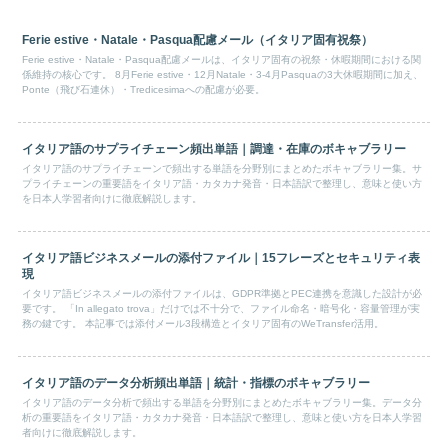
Ferie estive・Natale・Pasqua配慮メール（イタリア固有祝祭）
Ferie estive・Natale・Pasqua配慮メールは、イタリア固有の祝祭・休暇期間における関
係維持の核心です。 8月Ferie estive・12月Natale・3-4月Pasquaの3大休暇期間に加え、
Ponte（飛び石連休）・Tredicesimaへの配慮が必要。
イタリア語のサプライチェーン頻出単語｜調達・在庫のボキャブラリー
イタリア語のサプライチェーンで頻出する単語を分野別にまとめたボキャブラリー集。サ
プライチェーンの重要語をイタリア語・カタカナ発音・日本語訳で整理し、意味と使い方
を日本人学習者向けに徹底解説します。
イタリア語ビジネスメールの添付ファイル｜15フレーズとセキュリティ表
現
イタリア語ビジネスメールの添付ファイルは、GDPR準拠とPEC連携を意識した設計が必
要です。 「In allegato trova」だけでは不十分で、ファイル命名・暗号化・容量管理が実
務の鍵です。 本記事では添付メール3段構造とイタリア固有のWeTransfer活用。
イタリア語のデータ分析頻出単語｜統計・指標のボキャブラリー
イタリア語のデータ分析で頻出する単語を分野別にまとめたボキャブラリー集。データ分
析の重要語をイタリア語・カタカナ発音・日本語訳で整理し、意味と使い方を日本人学習
者向けに徹底解説します。