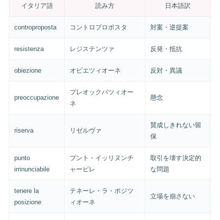
イタリア語
読み方
日本語訳
controproposta
コントロプロポスタ
対案・逆提案
resistenza
レジステンツァ
反発・抵抗
obiezione
オビエツィオーネ
反対・異議
プレオックパツィオー
preoccupazione
懸念
ネ
賛成しきれない留
riserva
リゼルヴァ
保
punto
プント・イッリヌンチ
取引を壊す決定的
irrinunciabile
ャービレ
な問題
tenere la
テネーレ・ラ・ポジツ
立場を崩さない
posizione
ィオーネ