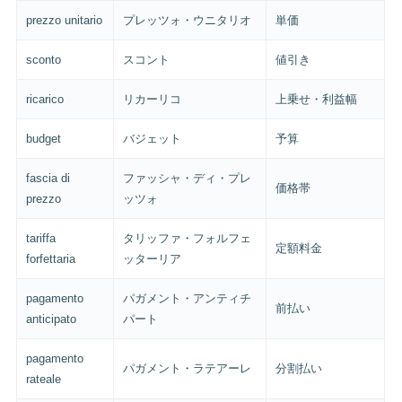
prezzo unitario
プレッツォ・ウニタリオ
単価
sconto
スコント
値引き
ricarico
リカーリコ
上乗せ・利益幅
budget
バジェット
予算
fascia di
ファッシャ・ディ・プレ
価格帯
prezzo
ッツォ
tariffa
タリッファ・フォルフェ
定額料金
forfettaria
ッターリア
pagamento
パガメント・アンティチ
前払い
anticipato
パート
pagamento
パガメント・ラテアーレ
分割払い
rateale