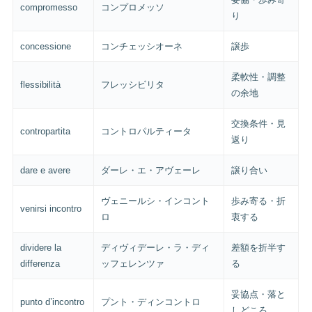
compromesso
コンプロメッソ
り
concessione
コンチェッシオーネ
譲歩
柔軟性・調整
flessibilità
フレッシビリタ
の余地
交換条件・見
contropartita
コントロパルティータ
返り
dare e avere
ダーレ・エ・アヴェーレ
譲り合い
ヴェニールシ・インコント
歩み寄る・折
venirsi incontro
ロ
衷する
dividere la
ディヴィデーレ・ラ・ディ
差額を折半す
differenza
ッフェレンツァ
る
妥協点・落と
punto d’incontro
プント・ディンコントロ
しどころ