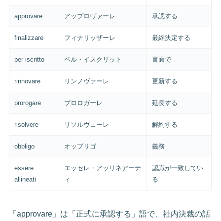
approvare
アップロヴァーレ
承認する
finalizzare
フィナリッザーレ
最終決定する
per iscritto
ペル・イスクリット
書面で
rinnovare
リンノヴァーレ
更新する
prorogare
プロロガーレ
延長する
risolvere
リソルヴェーレ
解約する
obbligo
オッブリゴ
義務
essere
エッセレ・アッリネアーテ
認識が一致してい
allineati
ィ
る
「approvare」は「正式に承認する」語で、社内決裁の話