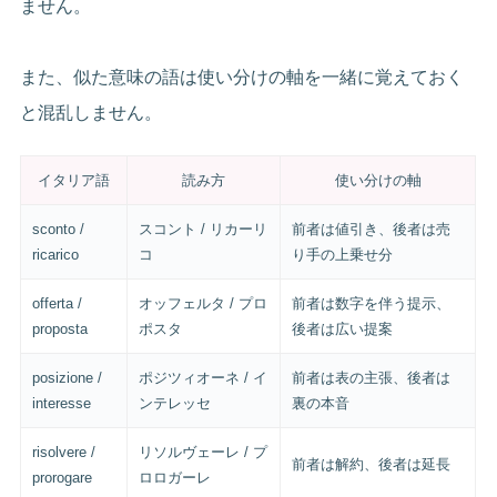
ません。
また、似た意味の語は使い分けの軸を一緒に覚えておく
と混乱しません。
イタリア語
読み方
使い分けの軸
sconto /
スコント / リカーリ
前者は値引き、後者は売
ricarico
コ
り手の上乗せ分
offerta /
オッフェルタ / プロ
前者は数字を伴う提示、
proposta
ポスタ
後者は広い提案
posizione /
ポジツィオーネ / イ
前者は表の主張、後者は
interesse
ンテレッセ
裏の本音
risolvere /
リソルヴェーレ / プ
前者は解約、後者は延長
prorogare
ロロガーレ