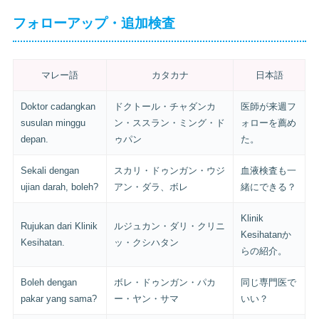
フォローアップ・追加検査
マレー語
カタカナ
日本語
Doktor cadangkan
ドクトール・チャダンカ
医師が来週フ
susulan minggu
ン・ススラン・ミング・ド
ォローを薦め
depan.
ゥパン
た。
Sekali dengan
スカリ・ドゥンガン・ウジ
血液検査も一
ujian darah, boleh?
アン・ダラ、ボレ
緒にできる？
Klinik
Rujukan dari Klinik
ルジュカン・ダリ・クリニ
Kesihatanか
Kesihatan.
ッ・クシハタン
らの紹介。
Boleh dengan
ボレ・ドゥンガン・パカ
同じ専門医で
pakar yang sama?
ー・ヤン・サマ
いい？