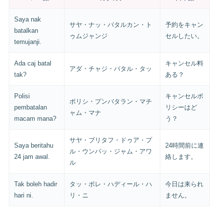
Saya nak
サヤ・ナッ・バタルカン・ト
予約をキャン
batalkan
ゥムジャンジ
セルしたい。
temujanji.
Ada caj batal
キャンセル料
アダ・チャジ・バタル・タッ
tak?
ある？
Polisi
キャンセルポ
ポリシ・プンバタラン・マチ
pembatalan
リシーはど
ャム・マナ
macam mana?
う？
サヤ・ブリタフ・ドゥア・プ
Saya beritahu
24時間前に連
ル・ウンパッ・ジャム・アワ
24 jam awal.
絡します。
ル
Tak boleh hadir
タッ・ボレ・ハディール・ハ
今日は来られ
hari ni.
リ・ニ
ません。