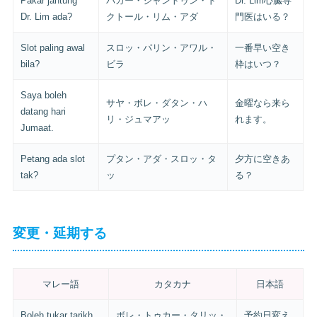
Pakar jantung
パカー・ジャントゥン・ド
Dr. Lim心臓専
Dr. Lim ada?
クトール・リム・アダ
門医はいる？
Slot paling awal
スロッ・パリン・アワル・
一番早い空き
bila?
ビラ
枠はいつ？
Saya boleh
サヤ・ボレ・ダタン・ハ
金曜なら来ら
datang hari
リ・ジュマアッ
れます。
Jumaat.
Petang ada slot
プタン・アダ・スロッ・タ
夕方に空きあ
tak?
ッ
る？
変更・延期する
マレー語
カタカナ
日本語
Boleh tukar tarikh
ボレ・トゥカー・タリッ・
予約日変え