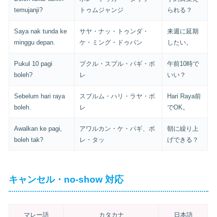
temujanji?
トゥムジャンジ
られる？
Saya nak tunda ke
サヤ・ナッ・トゥンダ・
来週に延期
minggu depan.
ケ・ミング・ドゥパン
したい。
Pukul 10 pagi
プクル・スプル・パギ・ボ
午前10時で
boleh?
レ
いい？
Sebelum hari raya
スブルム・ハリ・ラヤ・ボ
Hari Raya前
boleh.
レ
でOK。
Awalkan ke pagi,
アワルカン・ケ・パギ、ボ
朝に繰り上
boleh tak?
レ・タッ
げできる？
キャンセル・no-show 対応
マレー語
カタカナ
日本語