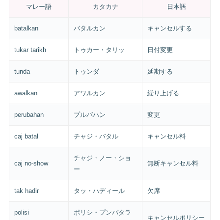
マレー語
カタカナ
日本語
batalkan
バタルカン
キャンセルする
tukar tarikh
トゥカー・タリッ
日付変更
tunda
トゥンダ
延期する
awalkan
アワルカン
繰り上げる
perubahan
プルバハン
変更
caj batal
チャジ・バタル
キャンセル料
チャジ・ノー・ショ
caj no-show
無断キャンセル料
ー
tak hadir
タッ・ハディール
欠席
polisi
ポリシ・プンバタラ
キャンセルポリシー