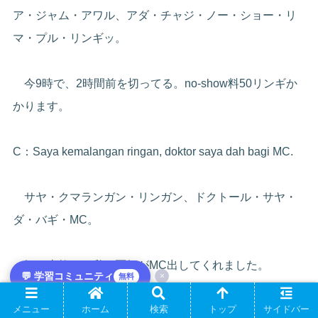
ア・ジャム・アワル、アダ・チャジ・ノー・ショー・リ
マ・プル・リンギッ。
今9時で、2時間前を切ってる。no-show料50リンギか
かります。
C：Saya kemalangan ringan, doktor saya dah bagi MC.
サヤ・クマランガン・リンガン、ドクトール・サヤ・
ダ・バギ・MC。
軽い事故で、私の医師がMC出してくれました。
💬 学習コミュニティ
×
無料
メニュー
ホーム
検索
トップ
サイドバー
S：Boleh hantar MC by WhatsApp untuk waive caj.