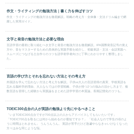
作文・ライティングの勉強方法｜書く力を伸ばすコツ
作文・ライティングの勉強方法を徹底解説。戦略の考え方・全体像・文法ドリル編まで網
羅した実用ガイド。
文字と発音の勉強方法と必要な理由
言語学習の最初に取り組むべき文字と発音の勉強方法を徹底解説。IPA国際発音記号の覚え
方や、音をマスターするための具体的な実践手順を紹介し、初級単語・文法・会話実践へ
スムーズにつなげる土台作りのコツを語学初学者向けに丁寧にわかりやすく整理しまし
た。
言語の学び方とそれを忘れない方法とその考え方
外国語を学んで忘れない方法と考え方を解説。子供vs大人の言語習得の真実、学校英語を
忘れる脳科学的理由、大人ならではの学習戦略、子供が持つ2つの強みの活かし方まで、複
数言語を習得した経験から実践論をまとめた語学学習の本質論。長期記憶化のコツも。
TOEIC300点台の人が英語の勉強より先にやるべきこと
「いまTOEIC300点台ですが700点以上の人からアドバイスしてもらいたいです」
「TOEIC700点を取るには何から始めるのが最短ですか？」 「社会人なので学生の頃のよ
うに時間はとれません」 うんうんうん。 英語が苦手だけど急遽やらなきゃいけなくなった
方々はみな同じような悩。