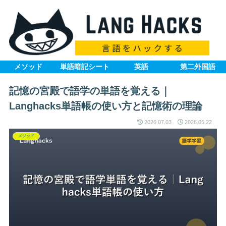
メソッド
単語暗記シート
英語
第二外国語
記憶の宮殿で語学の単語を覚える｜
Langhacks単語帳の使い方と記憶術の理論
2026.07.03
2026.05.22
メソッド