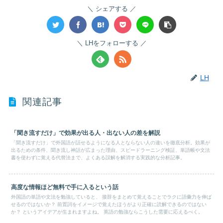
シェアする
LHをフォローする
LH
関連記事
「聞き流すだけ」で効果が出る人・出ない人の差を解説
「聞き流すだけ」で外国語が話せるようになる人とならない人の違いを徹底分析。効果が
出るための条件、聞き流し神話が広まった理由、スピードラーニング検証、単語帳や文法
書を使わずに覚える代替法まで、よくある誤解を解消する実践的な分析記事。
高度な情報ほど無料で手に入るという話
外国語の単語や文法を勉強していると、 接辞をまとめて覚えることでラクに語彙力を伸ば
せるのではないか？ 前置詞をイメージで覚えたほうがより正確に読解できるのではない
か？ というアイデアが生まれますよね。 英語の勉強ならこうした需要に応えるべく。