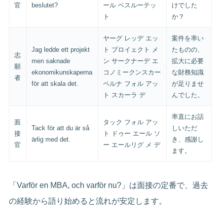
官
beslutet?
ール ベスルーテッ
けでした
ト
か？
ヤーグ レッデ エッ
案件を率い
Jag ledde ett projekt
ト プロイェクト メ
たものの、
志
men saknade
ン サークナーデ エ
拡大に必要
願
ekonomikunskaperna
コノミークンスカー
な財務知識
者
för att skala det.
ペルナ フォル アッ
が足りませ
ト スカーラ デ
んでした。
率直にお話
面
タック フォル アッ
Tack för att du är så
しいただ
接
ト ドゥー エール ソ
ärlig med det.
き、感謝し
官
ー エールリグ メ デ
ます。
「Varför en MBA, och varför nu?」は面接の定番で、過去
の経験から語り始めると流れが安定します。