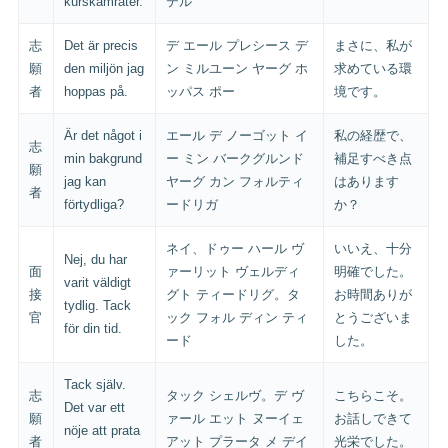
kurskamrater.
テル
志
Det är precis
デ エール プレシース デ
まさに、私が
願
den miljön jag
ン ミルユーン ヤーグ ホ
求めている環
者
hoppas på.
ッパス ポー
境です。
Är det något i
エール デ ノーゴット イ
私の経歴で、
志
min bakgrund
ー ミン バークグルンド
補足すべき点
願
jag kan
ヤーグ カン フォルティ
はあります
者
förtydliga?
ードリガ
か？
ネイ、ドゥー ハール ヴ
いいえ、十分
Nej, du har
面
ァーリット ヴェルディ
明確でした。
varit väldigt
接
グト ティードリグ。タ
お時間ありが
tydlig. Tack
官
ック フォル ディン ティ
とうございま
för din tid.
ード
した。
Tack själv.
志
タック シェルヴ。デ ヴ
こちらこそ。
Det var ett
願
ァール エット ヌーイェ
お話しできて
nöje att prata
者
アット プラータ メ デイ
光栄でした。