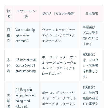
話
スウェーデン
読み方（カタカナ発音）
日本語訳
者
語
卒業後は、
面
Var ser du dig
ヴァール セール ドゥー
どんな姿を
接
själv efter
デイ シェルヴ エフテル
描いていま
官
examen?
エクサーメン
すか？
短期的に
ポー コルト シクト ヴィ
志
På kort sikt vill
は、プロダ
ル ヤーグ ゴー ウーヴェ
願
jag gå över till
クト管理職
ル ティル プロドゥクト
者
produktledning.
を目指しま
レードニング
す。
長期的に
På lång sikt
ポー ロング シクト ヴィ
は、持続可
志
vill jag leda ett
ル ヤーグ レーダ エット
能性を軸と
願
bolag med
ボラーグ メ フォークス
した事業を
者
fokus på