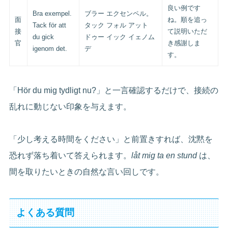
良い例です
Bra exempel.
ブラー エクセンペル。
面
ね。順を追っ
Tack för att
タック フォル アット
接
て説明いただ
du gick
ドゥー イック イェノム
官
き感謝しま
igenom det.
デ
す。
「Hör du mig tydligt nu?」と一言確認するだけで、接続の
乱れに動じない印象を与えます。
「少し考える時間をください」と前置きすれば、沈黙を
恐れず落ち着いて答えられます。
låt mig ta en stund
は、
間を取りたいときの自然な言い回しです。
よくある質問