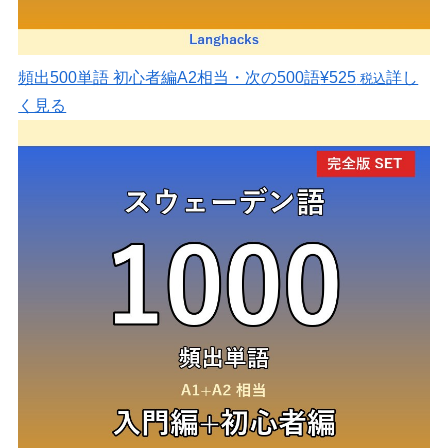
頻出500単語 初心者編
A2相当・次の500語
¥525
詳し
税込
く見る