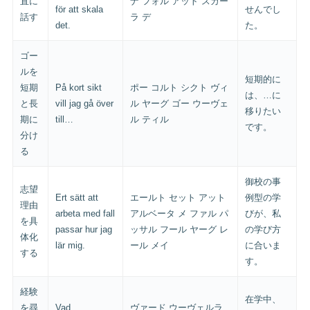
直に
ナ フォル アット スカー
för att skala
せんでし
話す
ラ デ
det.
た。
ゴー
ルを
短期的に
短期
På kort sikt
ポー コルト シクト ヴィ
は、…に
と長
vill jag gå över
ル ヤーグ ゴー ウーヴェ
移りたい
期に
till…
ル ティル
です。
分け
る
御校の事
志望
Ert sätt att
エールト セット アット
例型の学
理由
arbeta med fall
アルベータ メ ファル パ
びが、私
を具
passar hur jag
ッサル フール ヤーグ レ
の学び方
体化
lär mig.
ール メイ
に合いま
する
す。
経験
在学中、
を尋
Vad
ヴァード ウーヴェルラ