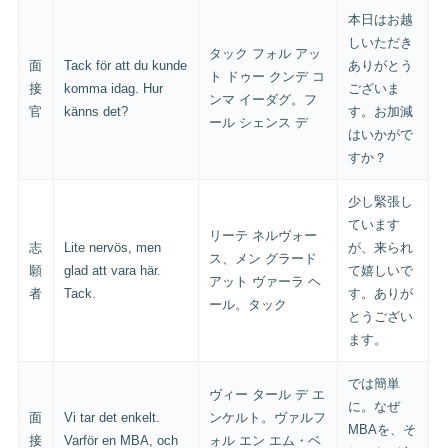
本日はお越
しいただき
タック フォル アッ
面
Tack för att du kunde
ありがとう
ト ドゥー クンデ コ
接
komma idag. Hur
ございま
ンマ イーダグ。フ
官
känns det?
す。お加減
ール シェンス デ
はいかがで
すか？
少し緊張し
ています
リーテ ネルヴォー
志
Lite nervös, men
が、来られ
ス、メン グラード
願
glad att vara här.
て嬉しいで
アット ヴァーラ ヘ
者
Tack.
す。ありが
ール。タック
とうござい
ます。
では簡単
ヴィー タール デ エ
に。なぜ
面
Vi tar det enkelt.
ンケルト。ヴァルフ
MBAを、そ
接
Varför en MBA, och
ォル エン エム・ベ