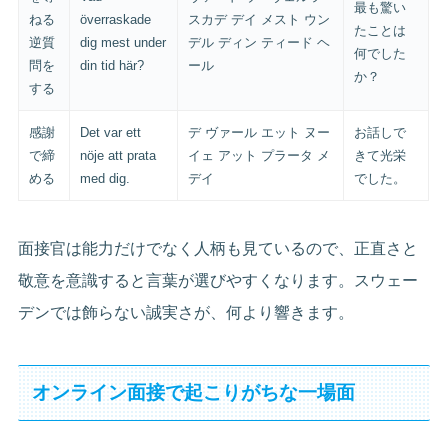
最も驚い
ねる
överraskade
スカデ デイ メスト ウン
たことは
逆質
dig mest under
デル ディン ティード ヘ
何でした
問を
din tid här?
ール
か？
する
感謝
Det var ett
デ ヴァール エット ヌー
お話しで
で締
nöje att prata
イェ アット プラータ メ
きて光栄
める
med dig.
デイ
でした。
面接官は能力だけでなく人柄も見ているので、正直さと
敬意を意識すると言葉が選びやすくなります。スウェー
デンでは飾らない誠実さが、何より響きます。
オンライン面接で起こりがちな一場面