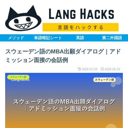
メソッド
単語暗記シート
英語
第二外国語
スウェーデン語のMBA出願ダイアログ｜アド
ミッション面接の会話例
2026.07.03
2026.05.23
スウェーデン語