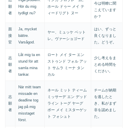
今は明瞭に聞
願
Hör du mig
ホール ドゥー メイ テ
こえています
者
tydligt nu?
ィードリグト ヌー
か？
面
Ja, mycket
はい、ずっと
ヤー、ミュッケ ベット
接
bättre.
良くなりまし
レ。ヴァーショゴード
官
Varsågod.
た。どうぞ。
Låt mig ta en
ロート メイ ター エン
志
少し考えをま
stund för att
ストゥンド フォル アッ
願
とめる時間を
samla mina
ト サムラ ミーナ タン
者
ください。
tankar.
カル
När mitt team
ネール ミット ティーム
チームが納期
missade en
志
ミッサーデ エン デッド
を逃したと
deadline tog
願
ライン トーグ ヤーグ
き、私がまず
jag på mig
者
ポー メイ ミスターゲッ
非を認めまし
misstaget
ト フォシュト
た。
först.