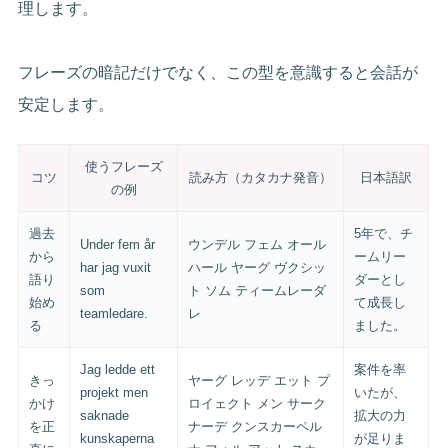
理します。
フレーズの暗記だけでなく、この型を意識すると会話が
安定します。
使うフレーズ
コツ
読み方（カタカナ発音）
日本語訳
の例
過去
5年で、チ
Under fem år
ウンデル フェム オール
から
ームリー
har jag vuxit
ハール ヤーグ ヴクシッ
語り
ダーとし
som
ト ソム ティームレーダ
始め
て成長し
teamledare.
レ
る
ました。
Jag ledde ett
案件を率
きっ
ヤーグ レッデ エット プ
projekt men
いたが、
かけ
ロイェクト メン サーク
saknade
拡大の力
を正
ナーデ クンスカーペル
kunskaperna
が足りま