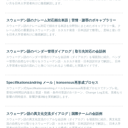
い方を日本人学習者向けに徹底解説します。
スウェーデン語のクレーム対応頻出単語｜苦情・謝罪のボキャブラリー
スウェーデン語のクレーム対応で頻出する単語を分野別にまとめたボキャブラリー集。ク
レーム対応の重要語をスウェーデン語・カタカナ発音・日本語訳で整理し、意味と使い方
を日本人学習者向けに徹底解説します。
スウェーデン語のベンダー管理ダイアログ｜取引先対応の会話例
スウェーデン語のベンダー管理のリアルな会話例（ダイアログ）を場面別に紹介。ベンダ
ー管理の自然なやり取りをスウェーデン語・カタカナ発音・日本語訳付きで解説し、日本
人学習者が会話の流れごと身につけられるよう構成した実践ガイドです。
Specifikationsändring メール｜konsensus再形成プロセス
スウェーデン式Specifikationsändringメールをkonsensus再形成プロセスでテンプレ化。
受領24時間以内返信と受諾・拒絶・条件付受諾の3パターン、Change Log文化、見積もり
影響の同時提示、影響評価3軸を実戦解説します。
スウェーデン語の異文化交流ダイアログ｜国際チームの会話例
スウェーデン語の異文化交流のリアルな会話例（ダイアログ）を場面別に紹介。異文化交
流の自然なやり取りをスウェーデン語・カタカナ発音・日本語訳付きで解説し、日本人学
習者が会話の流れごと身につけられるよう構成した実践ガイドです。