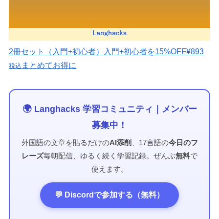
2冊セット（入門+初心者）
入門+初心者を15%OFF
¥893
まとめてお得に
税込
🌍 Langhacks 学習コミュニティ｜メンバー
募集中！
外国語の文章を貼るだけの
AI添削
、17言語の
今日のフ
レーズ
毎朝配信、ゆるく続く学習記録。ぜんぶ
無料
で
使えます。
💬 Discordで参加する（無料）