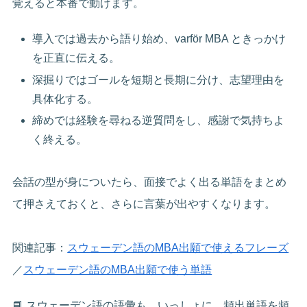
覚えると本番で動けます。
導入では過去から語り始め、varför MBA ときっかけ
を正直に伝える。
深掘りではゴールを短期と長期に分け、志望理由を
具体化する。
締めでは経験を尋ねる逆質問をし、感謝で気持ちよ
く終える。
会話の型が身についたら、面接でよく出る単語をまとめ
て押さえておくと、さらに言葉が出やすくなります。
関連記事：
スウェーデン語のMBA出願で使えるフレーズ
／
スウェーデン語のMBA出願で使う単語
📘 スウェーデン語の語彙も、いっしょに。頻出単語を頻