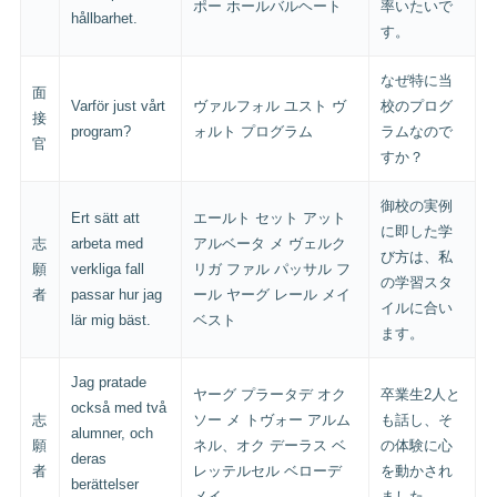
ポー ホールバルヘート
率いたいで
hållbarhet.
す。
なぜ特に当
面
Varför just vårt
ヴァルフォル ユスト ヴ
校のプログ
接
program?
ォルト プログラム
ラムなので
官
すか？
御校の実例
Ert sätt att
エールト セット アット
に即した学
志
arbeta med
アルベータ メ ヴェルク
び方は、私
願
verkliga fall
リガ ファル パッサル フ
の学習スタ
者
passar hur jag
ール ヤーグ レール メイ
イルに合い
lär mig bäst.
ベスト
ます。
Jag pratade
ヤーグ プラータデ オク
卒業生2人と
också med två
志
ソー メ トヴォー アルム
も話し、そ
alumner, och
願
ネル、オク デーラス ベ
の体験に心
deras
者
レッテルセル ベローデ
を動かされ
berättelser
メイ
ました。