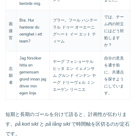
berörde mig.
では、チー
Bra. Hur
ブラー。フール ハンテー
面
ム内の対立
hanterar du
ラル ドゥー オーエーニ
接
にはどう対
oenighet i ett
グヘート イー エット テ
官
処します
team?
ィーム
か？
Jag försöker
自分の意見
ヤーグ フォショーケル
hitta en
を通す前
志
ヒッタ エン イェメンサ
gemensam
に、共通点
願
ム グルンド インナン ヤ
grund innan jag
を探すよう
者
ーグ ドリーヴェル ミン
driver min
にしていま
エーゲン リーニエ
egen linje.
す。
短期と長期のゴールを分けて語ると、計画性が伝わりま
す。
på kort sikt
と
på lång sikt
で時間軸を区切るのが定石
です。