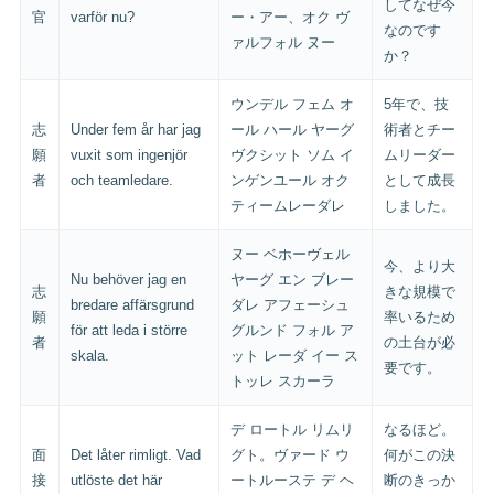
してなぜ今
官
varför nu?
ー・アー、オク ヴ
なのです
ァルフォル ヌー
か？
ウンデル フェム オ
5年で、技
志
Under fem år har jag
ール ハール ヤーグ
術者とチー
願
vuxit som ingenjör
ヴクシット ソム イ
ムリーダー
者
och teamledare.
ンゲンユール オク
として成長
ティームレーダレ
しました。
ヌー ベホーヴェル
今、より大
Nu behöver jag en
ヤーグ エン ブレー
志
きな規模で
bredare affärsgrund
ダレ アフェーシュ
願
率いるため
för att leda i större
グルンド フォル ア
者
の土台が必
skala.
ット レーダ イー ス
要です。
トッレ スカーラ
デ ロートル リムリ
なるほど。
面
Det låter rimligt. Vad
グト。ヴァード ウ
何がこの決
接
utlöste det här
ートルーステ デ ヘ
断のきっか