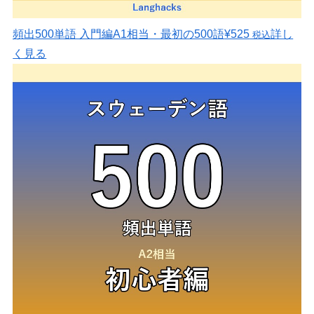
頻出500単語 入門編
A1相当・最初の500語
¥525
詳し
税込
く見る