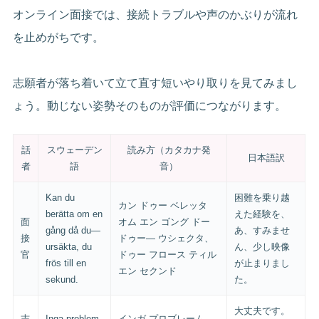
オンライン面接では、接続トラブルや声のかぶりが流れ
を止めがちです。
志願者が落ち着いて立て直す短いやり取りを見てみまし
ょう。動じない姿勢そのものが評価につながります。
話
スウェーデン
読み方（カタカナ発
日本語訳
者
語
音）
Kan du
困難を乗り越
カン ドゥー ベレッタ
berätta om en
えた経験を、
面
オム エン ゴング ドー
gång då du—
あ、すみませ
接
ドゥー— ウシェクタ、
ursäkta, du
ん、少し映像
官
ドゥー フロース ティル
frös till en
が止まりまし
エン セクンド
sekund.
た。
大丈夫です。
志
Inga problem.
インガ プロブレーム。