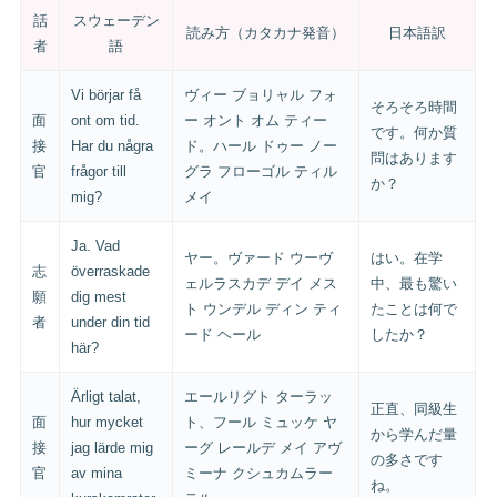
話
スウェーデン
読み方（カタカナ発音）
日本語訳
者
語
Vi börjar få
ヴィー ブョリャル フォ
そろそろ時間
面
ont om tid.
ー オント オム ティー
です。何か質
接
Har du några
ド。ハール ドゥー ノー
問はあります
官
frågor till
グラ フローゴル ティル
か？
mig?
メイ
Ja. Vad
ヤー。ヴァード ウーヴ
はい。在学
志
överraskade
ェルラスカデ デイ メス
中、最も驚い
願
dig mest
ト ウンデル ディン ティ
たことは何で
者
under din tid
ード ヘール
したか？
här?
Ärligt talat,
エールリグト ターラッ
正直、同級生
面
hur mycket
ト、フール ミュッケ ヤ
から学んだ量
接
jag lärde mig
ーグ レールデ メイ アヴ
の多さです
官
av mina
ミーナ クシュカムラー
ね。