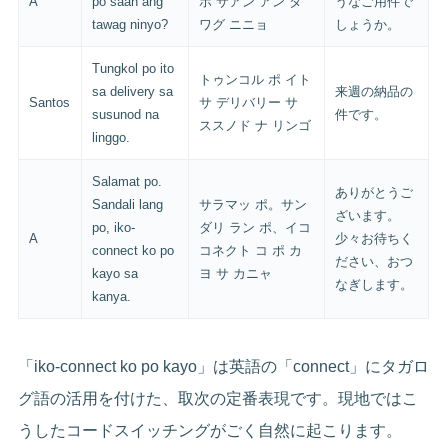
A
po saan ang
ポ サアン アン タ
うなご用件で
tawag ninyo?
ワグ ニニョ
しょうか。
Tungkol po ito
トゥンコル ポ イト
sa delivery sa
来週の納品の
Santos
サ デリバリー サ
susunod na
件です。
ススノド ナ リンゴ
linggo.
Salamat po.
ありがとうご
Sandali lang
サラマッ ポ。サン
ざいます。
po, iko-
ダリ ラン ポ、イコ
A
少々お待ちく
connect ko po
コネクト コ ポ カ
ださい、おつ
kayo sa
ヨ サ カニャ
なぎします。
kanya.
「iko-connect ko po kayo」は英語の「connect」にタガロ
グ語の活用を付けた、取次の定番表現です。現地ではこ
うしたコードスイッチングがごく自然に起こります。