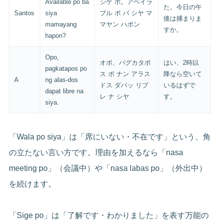
Available po ba
シゲ ポ。アベイラ
た。今日の午
Santos
siya
ブル ポ バ シヤ マ
後は捕まりま
mamayang
マヤン ハポン
すか。
hapon?
Opo,
オポ、パグカタポ
はい、2時以
pagkatapos po
ス ポ ナン アラス
降なら空いて
A
ng alas-dos
ドス ダパッ リブ
いるはずで
dapat libre na
レ ナ シヤ
す。
siya.
「Wala po siya」は「席にいない・不在です」という、角
の立たない言い方です。理由を加えるなら「nasa
meeting po」（会議中）や「nasa labas po」（外出中）
を続けます。
「Sige po」は「了解です・わかりました」を表す万能の