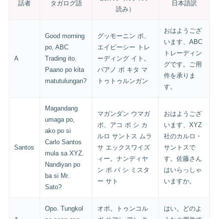
話者
タガログ語
日本語訳
読み）
おはようござ
Good morning
グッモーニン ポ、
います、ABC
po, ABC
エイビーシー トレ
トレーディン
A
Trading ito.
ーディング イト。
グです。ご用
Paano po kita
パアノ ポ キタ マ
件を承りま
matutulungan?
トゥトゥルンガン
す。
Magandang
マガンダン ウマガ
おはようござ
umaga po,
ポ、アコ ポ シ カ
います、XYZ
ako po si
ルロ サントス ムラ
社のカルロ・
Carlo Santos
Santos
サ エックスワイズ
サントスで
mula sa XYZ.
ィー。ナンディヤ
す。佐藤さん
Nandiyan po
ン ポ バ シ ミスタ
はいらっしゃ
ba si Mr.
ー サト
いますか。
Sato?
Opo. Tungkol
オポ。トゥンコル
はい。どのよ