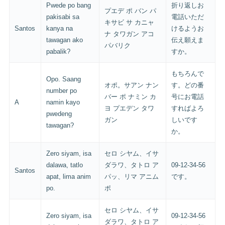
Pwede po bang
折り返しお
プエデ ポ バン パ
pakisabi sa
電話いただ
キサビ サ カニャ
Santos
kanya na
けるようお
ナ タワガン アコ
tawagan ako
伝え願えま
パバリク
pabalik?
すか。
もちろんで
Opo. Saang
オポ。サアン ナン
す。どの番
number po
バー ポ ナミン カ
号にお電話
A
namin kayo
ヨ プエデン タワ
すればよろ
pwedeng
ガン
しいです
tawagan?
か。
Zero siyam, isa
セロ シヤム、イサ
dalawa, tatlo
ダラワ、タトロ ア
09-12-34-56
Santos
apat, lima anim
パッ、リマ アニム
です。
po.
ポ
セロ シヤム、イサ
Zero siyam, isa
09-12-34-56
ダラワ、タトロ ア