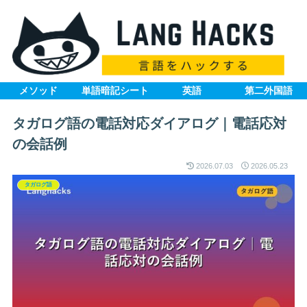
メソッド
単語暗記シート
英語
第二外国語
タガログ語の電話対応ダイアログ｜電話応対
の会話例
2026.07.03
2026.05.23
タガログ語