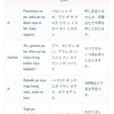
Pasensya na
パセンシャ ナ
申し訳ありま
po, wala po sa
ポ、ワラ ポ サ デ
せんが、佐藤
A
desk niya si
スク ニヤ シ ミス
はただ今席を
Mr. Sato
ター サト ンガヨ
外しておりま
ngayon.
ン
す。
Ah, ganoon po
アー、ガノオン ポ
そうですか。
ba. Alam po ba
バ。アラム ポ バ
いつ頃お戻り
Santos
ninyo kung
ニニョ クン カイ
になります
kailan siya
ラン シヤ ババリ
か。
babalik?
ク
Babalik po siya
ババリク ポ シヤ
1時間ほどで
mga isang
ムガ イサン オラ
A
戻る予定で
oras, more or
ス、モア オア レ
す。
less.
ス
Sige po.
わかりまし