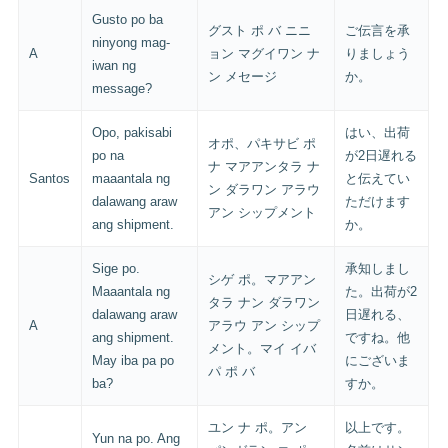
Gusto po ba
グスト ポ バ ニニ
ご伝言を承
ninyong mag-
A
ョン マグイワン ナ
りましょう
iwan ng
ン メセージ
か。
message?
Opo, pakisabi
はい、出荷
オポ、パキサビ ポ
po na
が2日遅れる
ナ マアアンタラ ナ
Santos
maaantala ng
と伝えてい
ン ダラワン アラウ
dalawang araw
ただけます
アン シップメント
ang shipment.
か。
Sige po.
承知しまし
シゲ ポ。マアアン
Maaantala ng
た。出荷が2
タラ ナン ダラワン
dalawang araw
日遅れる、
A
アラウ アン シップ
ang shipment.
ですね。他
メント。マイ イバ
May iba pa po
にございま
パ ポ バ
ba?
すか。
ユン ナ ポ。アン
以上です。
Yun na po. Ang