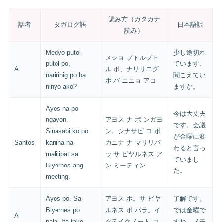
読み方（カタカナ
話者
タガログ語
日本語訳
読み）
Medyo putol-
少し途切れ
メジョ プトルプト
putol po,
ています、
A
ル ポ、ナリリニグ
naririnig po ba
聞こえてい
ポ バ ニニョ アコ
ninyo ako?
ますか。
Ayos na po
今は大丈夫
ngayon.
アヨス ナ ポ ンガヨ
です。会議
Sinasabi ko po
ン。シナサビ コ ポ
が金曜に変
Santos
kanina na
カニナ ナ マリリパ
わると言っ
malilipat sa
ッ サ ビヤルネス ア
ていまし
Biyernes ang
ン ミーティン
た。
meeting.
Ayos po. Sa
アヨス ポ。サ ビヤ
了解です。
Biyernes po
ルネス ポ パラ。イ
では金曜で
A
pala. Ita-take
タテイクノート コ
すね。メモ