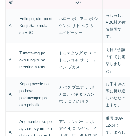
者
み）
もしもし、
Hello po, ako po si
ハロー ポ、アコ ポ シ
ABC社の佐
A
Kenji Sato mula
ケンジ サト ムラ サ
藤健司で
sa ABC.
エイビーシー
す。
明日の会議
Tumatawag po
トゥマタワグ ポ アコ
の件でお電
A
ako tungkol sa
トゥンコル サ ミーテ
話しまし
meeting bukas.
ィン ブカス
た。
Kapag pwede na
お手すきの
カパグ プエデ ナ ポ
po kayo,
際に折り返
A
カヨ、パキタワガン
pakitawagan po
しいただけ
ポ アコ パバリク
ako pabalik.
ますか。
番号は09-
Ang number ko po
アン ナンバー コ ポ
12-34で
ay zero siyam, isa
アイ セロ シヤム、イ
A
す。よろし
dalawa, tatlo apat.
サ ダラワ、タトロ ア