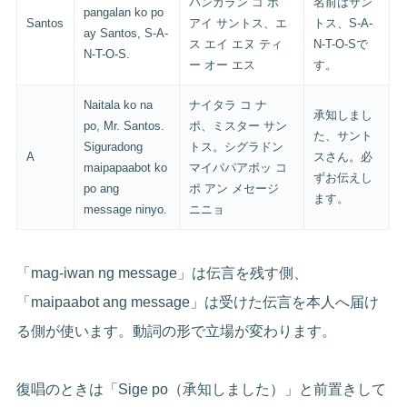
パンガラン コ ポ
名前はサン
pangalan ko po
Santos
アイ サントス、エ
トス、S-A-
ay Santos, S-A-
ス エイ エヌ ティ
N-T-O-Sで
N-T-O-S.
ー オー エス
す。
Naitala ko na
ナイタラ コ ナ
承知しまし
po, Mr. Santos.
ポ、ミスター サン
た、サント
Siguradong
トス。シグラドン
A
スさん。必
maipapaabot ko
マイパパアボッ コ
ずお伝えし
po ang
ポ アン メセージ
ます。
message ninyo.
ニニョ
「mag-iwan ng message」は伝言を残す側、
「maipaabot ang message」は受けた伝言を本人へ届け
る側が使います。動詞の形で立場が変わります。
復唱のときは「Sige po（承知しました）」と前置きして