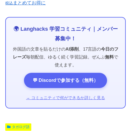
まとめてお得に
税込
🌍 Langhacks 学習コミュニティ｜メンバー
募集中！
外国語の文章を貼るだけの
AI添削
、17言語の
今日のフ
レーズ
毎朝配信、ゆるく続く学習記録。ぜんぶ
無料
で
使えます。
💬 Discordで参加する（無料）
→ コミュニティで何ができるか詳しく見る
タガログ語