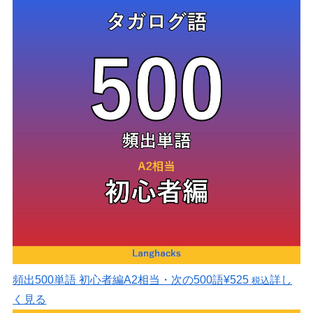
頻出500単語 初心者編
A2相当・次の500語
¥525
詳し
税込
く見る