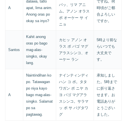
dalawa, tatlo
ですね。何
パッ、リマ アニ
A
apat, lima anim.
時頃がご都
ム。アノン オラス
Anong oras po
合よろしい
ポ オーケー サ イ
okay sa inyo?
ですか。
ニョ
Kahit anong
カヒッ アノン オ
5時より前な
oras po bago
ラス ポ バゴ マグ
らいつでも
Santos
mag-alas-
アラスシンコ、オ
大丈夫で
singko, okay
ーケー ラン
す。
lang.
Naintindihan ko
ナインティンディ
承知しまし
po. Tatawagan
ハン コ ポ。タタ
た。5時まで
po niya kayo
ワガン ポ ニヤ カ
に折り返さ
A
bago mag-alas-
ヨ バゴ マグアラ
せます。お
singko. Salamat
スシンコ。サラマ
電話ありが
po sa
ッ ポ サ パグタワ
とうござい
pagtawag.
グ
ました。