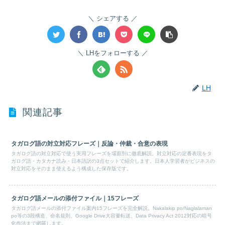
シェアする
LHをフォローする
LH
関連記事
タガログ語の対立対応フレーズ｜反論・仲裁・合意の表現
タガログ語の対立対応で使う実用フレーズを場面別に徹底解説。対立対応の定番表現をタ
ガログ語・カタカナ読み・日本語訳の3点セットで紹介します。日本人学習者がビジネスの
対立対応をそのまま使えるよう構成した保存版です。
タガログ語メールの添付ファイル｜15フレーズ
タガログ語メールの添付ファイル案内15フレーズを完全解説。Nakalakip po/Naglalaman
po等の3段構造、命名規則、Google Drive大容量転送、Data Privacy Act 2012対応の暗号
化作法まで網羅します。