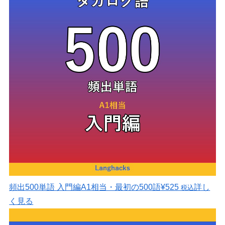
頻出500単語 入門編
A1相当・最初の500語
¥525
詳し
税込
く見る