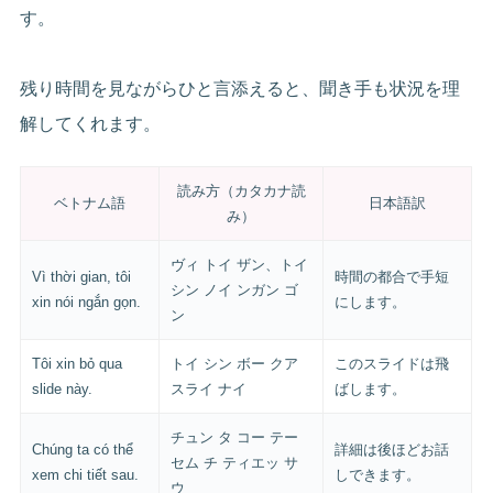
す。
残り時間を見ながらひと言添えると、聞き手も状況を理
解してくれます。
読み方（カタカナ読
ベトナム語
日本語訳
み）
ヴィ トイ ザン、トイ
Vì thời gian, tôi
時間の都合で手短
シン ノイ ンガン ゴ
xin nói ngắn gọn.
にします。
ン
Tôi xin bỏ qua
トイ シン ボー クア
このスライドは飛
slide này.
スライ ナイ
ばします。
チュン タ コー テー
Chúng ta có thể
詳細は後ほどお話
セム チ ティエッ サ
xem chi tiết sau.
しできます。
ウ