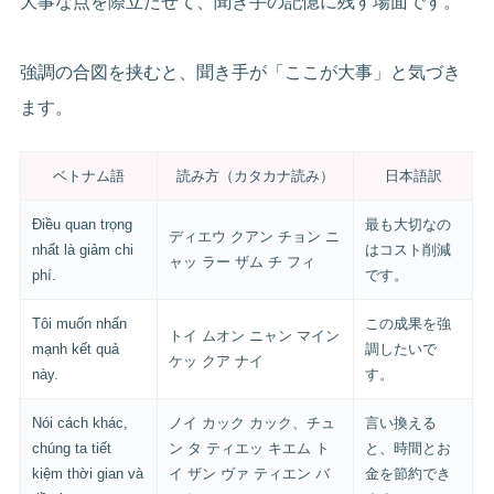
大事な点を際立たせて、聞き手の記憶に残す場面です。
強調の合図を挟むと、聞き手が「ここが大事」と気づき
ます。
ベトナム語
読み方（カタカナ読み）
日本語訳
Điều quan trọng
最も大切なの
ディエウ クアン チョン ニ
nhất là giảm chi
はコスト削減
ャッ ラー ザム チ フィ
phí.
です。
Tôi muốn nhấn
この成果を強
トイ ムオン ニャン マイン
mạnh kết quả
調したいで
ケッ クア ナイ
này.
す。
Nói cách khác,
ノイ カック カック、チュ
言い換える
chúng ta tiết
ン タ ティエッ キエム ト
と、時間とお
kiệm thời gian và
イ ザン ヴァ ティエン バ
金を節約でき