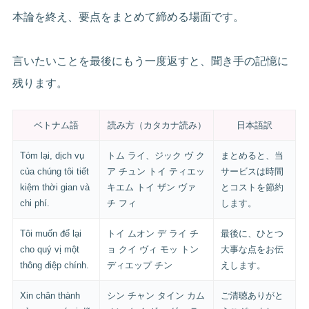
本論を終え、要点をまとめて締める場面です。
言いたいことを最後にもう一度返すと、聞き手の記憶に
残ります。
ベトナム語
読み方（カタカナ読み）
日本語訳
Tóm lại, dịch vụ
トム ライ、ジック ヴ ク
まとめると、当
của chúng tôi tiết
ア チュン トイ ティエッ
サービスは時間
kiệm thời gian và
キエム トイ ザン ヴァ
とコストを節約
chi phí.
チ フィ
します。
Tôi muốn để lại
トイ ムオン デ ライ チ
最後に、ひとつ
cho quý vị một
ョ クイ ヴィ モッ トン
大事な点をお伝
thông điệp chính.
ディエップ チン
えします。
Xin chân thành
シン チャン タイン カム
ご清聴ありがと