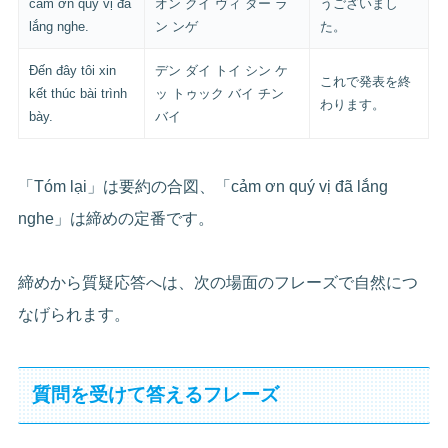
cảm ơn quý vị đã
オン クイ ヴィ ダー ラ
うございまし
lắng nghe.
ン ンゲ
た。
Đến đây tôi xin
デン ダイ トイ シン ケ
これで発表を終
kết thúc bài trình
ッ トゥック バイ チン
わります。
bày.
バイ
「Tóm lại」は要約の合図、「cảm ơn quý vị đã lắng
nghe」は締めの定番です。
締めから質疑応答へは、次の場面のフレーズで自然につ
なげられます。
質問を受けて答えるフレーズ