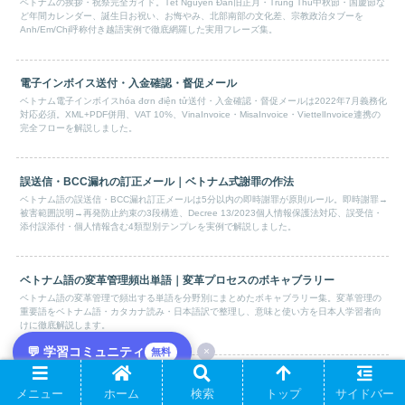
ベトナムの挨拶・祝祭完全ガイド。Tết Nguyên Đán旧正月・Trung Thu中秋節・国慶節な
ど年間カレンダー、誕生日お祝い、お悔やみ、北部南部の文化差、宗教政治タブーを
Anh/Em/Chị呼称付き越語実例で徹底網羅した実用フレーズ集。
電子インボイス送付・入金確認・督促メール
ベトナム電子インボイスhóa đơn điện tử送付・入金確認・督促メールは2022年7月義務化
対応必須。XML+PDF併用、VAT 10%、VinaInvoice・MisaInvoice・ViettelInvoice連携の
完全フローを解説しました。
誤送信・BCC漏れの訂正メール｜ベトナム式謝罪の作法
ベトナム語の誤送信・BCC漏れ訂正メールは5分以内の即時謝罪が原則ルール。即時謝罪→
被害範囲説明→再発防止約束の3段構造、Decree 13/2023個人情報保護法対応、誤受信・
添付誤添付・個人情報含む4類型別テンプレを実例で解説しました。
ベトナム語の変革管理頻出単語｜変革プロセスのボキャブラリー
ベトナム語の変革管理で頻出する単語を分野別にまとめたボキャブラリー集。変革管理の
重要語をベトナム語・カタカナ読み・日本語訳で整理し、意味と使い方を日本人学習者向
けに徹底解説します。
💬 学習コミュニティ
×
無料
ベトナム語メールのスケジュール調整｜Tết・公休の曜日タブー
メニュー
ホーム
検索
トップ
サイドバー
ベトナム語メールのスケジュール調整はTết・公休曜日タブーと日越時差2時間が鍵。