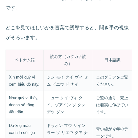
です。
どこを見てほしいかを言葉で誘導すると、聞き手の視線
がそろいます。
読み方（カタカナ読
ベトナム語
日本語訳
み）
Xin mời quý vị
シン モイ クイ ヴィ セ
このグラフをご覧
xem biểu đồ này.
ム ビエウ ド ナイ
ください。
Như quý vị thấy,
ニュー クイ ヴィ タ
ご覧の通り、売上
doanh số tăng
イ、ゾアイン ソ タン
は着実に伸びてい
đều đặn.
デウ ダン
ます。
Đường màu
ドゥオン マウ サイン
青い線が今年のデ
xanh là số liệu
ラー ソ リエウ クア ナ
ータです。