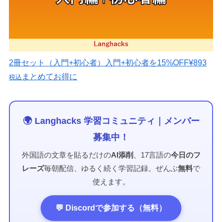
2冊セット（入門+初心者）
入門+初心者を15%OFF
¥893
まとめてお得に
税込
🌍 Langhacks 学習コミュニティ｜メンバー
募集中！
外国語の文章を貼るだけの
AI添削
、17言語の
今日のフ
レーズ
毎朝配信、ゆるく続く学習記録。ぜんぶ
無料
で
使えます。
💬 Discordで参加する（無料）