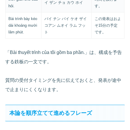
イ ザン チョ カウ ホイ
hỏi.
す。
Bài trình bày kéo
バイ チン バイ ケオ ザイ
この発表はおよ
dài khoảng mười
コアン ムオイ ラム フッ
そ15分の予定
lăm phút.
ト
です。
「Bài thuyết trình của tôi gồm ba phần.」は、構成を予告
する鉄板の一文です。
質問の受付タイミングを先に伝えておくと、発表が途中
で止まりにくくなります。
本論を順序立てて進めるフレーズ