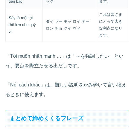
tiền bạc.
ック
ます。
これは皆さま
Đây là một lợi
ダイ ラー モッ ロイ テー
にとって大き
thế lớn cho quý
ロン チョ クイ ヴィ
な利点になり
vị.
ます。
「Tôi muốn nhấn mạnh …」は「～を強調したい」とい
う、要点を際立たせる出だしです。
「Nói cách khác」は、難しい説明をかみ砕いて言い換え
るときに使えます。
まとめて締めくくるフレーズ