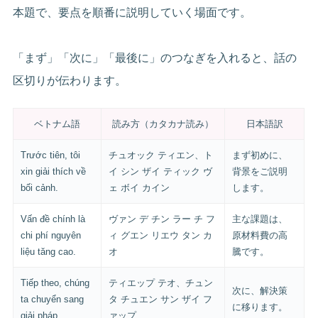
本題で、要点を順番に説明していく場面です。
「まず」「次に」「最後に」のつなぎを入れると、話の
区切りが伝わります。
ベトナム語
読み方（カタカナ読み）
日本語訳
Trước tiên, tôi
チュオック ティエン、ト
まず初めに、
xin giải thích về
イ シン ザイ ティック ヴ
背景をご説明
bối cảnh.
ェ ボイ カイン
します。
Vấn đề chính là
ヴァン デ チン ラー チ フ
主な課題は、
chi phí nguyên
ィ グエン リエウ タン カ
原材料費の高
liệu tăng cao.
オ
騰です。
Tiếp theo, chúng
ティエップ テオ、チュン
次に、解決策
ta chuyển sang
タ チュエン サン ザイ フ
に移ります。
giải pháp.
ァップ