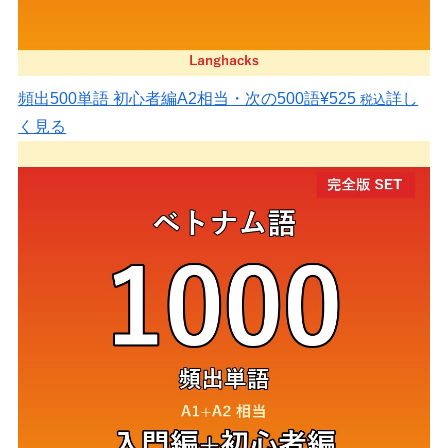
頻出500単語 初心者編
A2相当・次の500語
¥525
詳し
税込
く見る