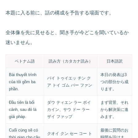
本題に入る前に、話の構成を予告する場面です。
全体像を先に見せると、聞き手が今どこを聞いているか
迷いません。
ベトナム語
読み方（カタカナ読み）
日本語訳
Bài thuyết trình
本日の発表は3
バイ トゥイエッ チン ク
của tôi gồm ba
つの部分から成
ア トイ ゴム バー ファン
phần.
ります。
Đầu tiên là bối
ダウ ティエン ラー ボイ
まず背景、それ
cảnh, sau đó là
カイン、サウ ドー ラー
から解決策に進
giải pháp.
ザイ ファップ
みます。
Cuối cùng sẽ có
最後に質問のお
クオイ クン セー コー ト
thời gian cho câu
時間を設けま