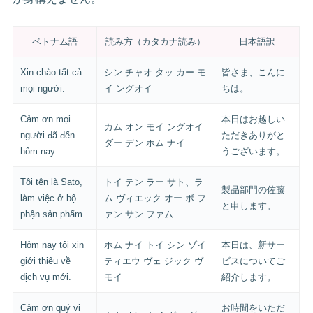
ベトナム語
読み方（カタカナ読み）
日本語訳
Xin chào tất cả
シン チャオ タッ カー モ
皆さま、こんに
mọi người.
イ ングオイ
ちは。
Cảm ơn mọi
本日はお越しい
カム オン モイ ングオイ
người đã đến
ただきありがと
ダー デン ホム ナイ
hôm nay.
うございます。
Tôi tên là Sato,
トイ テン ラー サト、ラ
製品部門の佐藤
làm việc ở bộ
ム ヴィエック オー ボ フ
と申します。
phận sản phẩm.
ァン サン ファム
Hôm nay tôi xin
ホム ナイ トイ シン ゾイ
本日は、新サー
giới thiệu về
ティエウ ヴェ ジック ヴ
ビスについてご
dịch vụ mới.
モイ
紹介します。
Cảm ơn quý vị
お時間をいただ