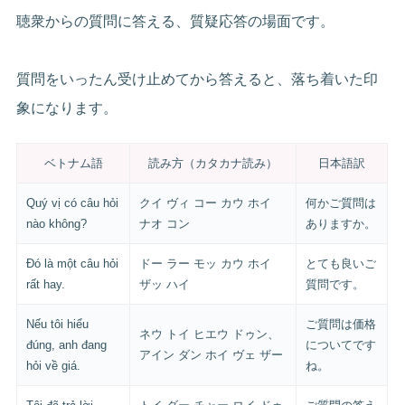
聴衆からの質問に答える、質疑応答の場面です。
質問をいったん受け止めてから答えると、落ち着いた印
象になります。
ベトナム語
読み方（カタカナ読み）
日本語訳
Quý vị có câu hỏi
クイ ヴィ コー カウ ホイ
何かご質問は
nào không?
ナオ コン
ありますか。
Đó là một câu hỏi
ドー ラー モッ カウ ホイ
とても良いご
rất hay.
ザッ ハイ
質問です。
Nếu tôi hiểu
ご質問は価格
ネウ トイ ヒエウ ドゥン、
đúng, anh đang
についてです
アイン ダン ホイ ヴェ ザー
hỏi về giá.
ね。