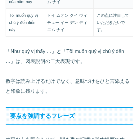
của năm nay.
ム ナイ
Tôi muốn quý vị
トイ ムオン クイ ヴィ
この点に注目して
chú ý đến điểm
チュー イー デン ディ
いただきたいで
này.
エム ナイ
す。
「Như quý vị thấy …」と「Tôi muốn quý vị chú ý đến
…」は、図表説明の二大表現です。
数字は読み上げるだけでなく、意味づけをひと言添える
と印象に残ります。
要点を強調するフレーズ