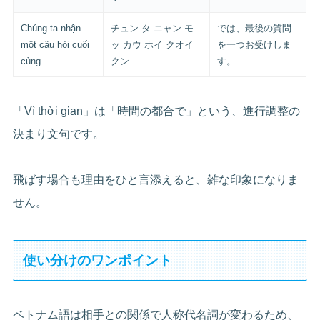
Chúng ta nhận
チュン タ ニャン モ
では、最後の質問
một câu hỏi cuối
ッ カウ ホイ クオイ
を一つお受けしま
cùng.
クン
す。
「Vì thời gian」は「時間の都合で」という、進行調整の
決まり文句です。
飛ばす場合も理由をひと言添えると、雑な印象になりま
せん。
使い分けのワンポイント
ベトナム語は相手との関係で人称代名詞が変わるため、