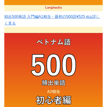
頻出500単語 入門編
A1相当・最初の500語
¥525
詳し
税込
く見る