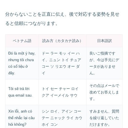
分からないことを正直に伝え、後で対応する姿勢を見せ
ると信頼につながります。
ベトナム語
読み方（カタカナ読み）
日本語訳
Đó là một ý hay,
ドー ラー モッ イー ハ
良いご指摘です
nhưng tôi chưa
イ、ニュン トイ チュア
が、今は手元にデ
có số liệu ở
コー ソ リエウ オー ダ
ータがありませ
đây.
イ
ん。
その点はメールで
Tôi sẽ trả lời
トイ セー チャー ロイ
改めてお答えしま
qua email sau.
クア イーメイル サウ
す。
Xin lỗi, anh có
シン ロイ、アイン コー
すみません、質問
thể nhắc lại câu
テー ニャック ライ カウ
を繰り返していた
hỏi không?
ホイ コン
だけますか。