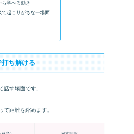
から学べる動き
談で起こりがちな一場面
で打ち解ける
て話す場面です。
って距離を縮めます。
ナ発音）
日本語訳