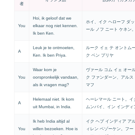
者
Hoi, ik geloof dat we
ホイ、イク ヘローフ ダッ
You
elkaar nog niet kennen.
ール ノフ ニート ケネン
Ik ben Ken.
Leuk je te ontmoeten,
ルーク イェ テ オントム
A
Ken. Ik ben Priya.
ク ベン プリヤ
Waar kom je
ヴァール コム イェ オー
You
oorspronkelijk vandaan,
ク ファンダーン、アルス 
als ik vragen mag?
マフ
Helemaal niet. Ik kom
ヘーレマール ニート。イク
A
uit Mumbai, in India.
ムンバイ、イン インディ
Ik heb India altijd al
イク ヘプ インディア ア
You
willen bezoeken. Hoe is
ィレン ベゾーケン。フー 