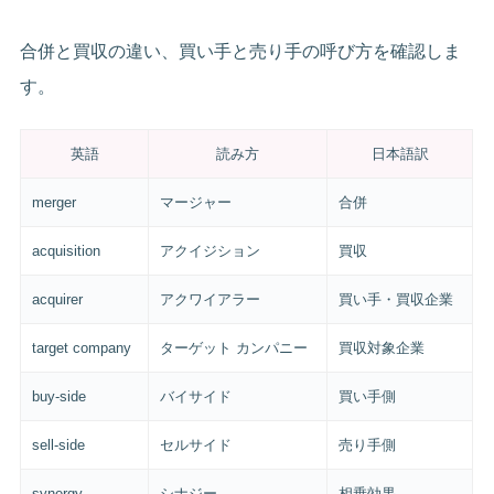
合併と買収の違い、買い手と売り手の呼び方を確認しま
す。
英語
読み方
日本語訳
merger
マージャー
合併
acquisition
アクイジション
買収
acquirer
アクワイアラー
買い手・買収企業
target company
ターゲット カンパニー
買収対象企業
buy-side
バイサイド
買い手側
sell-side
セルサイド
売り手側
synergy
シナジー
相乗効果