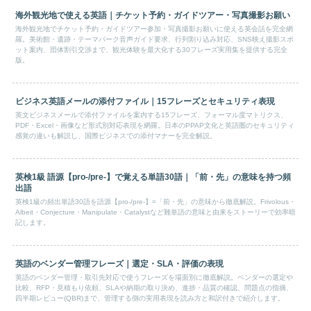
海外観光地で使える英語｜チケット予約・ガイドツアー・写真撮影お願い
海外観光地でチケット予約・ガイドツアー参加・写真撮影お願いに使える英会話を完全網
羅。美術館・遺跡・テーマパーク音声ガイド要求、行列割り込み対応、SNS映え撮影スポ
ット案内、団体割引交渉まで、観光体験を最大化する30フレーズ実用集を提供する完全
版。
ビジネス英語メールの添付ファイル｜15フレーズとセキュリティ表現
英文ビジネスメールで添付ファイルを案内する15フレーズ、フォーマル度マトリクス、
PDF・Excel・画像など形式別対応表現を網羅。日本のPPAP文化と英語圏のセキュリティ
感覚の違いも解説し、国際ビジネスでの添付マナーを完全解説。
英検1級 語源【pro-/pre-】で覚える単語30語｜「前・先」の意味を持つ頻
出語
英検1級の頻出単語30語を語源【pro-/pre-】=「前・先」の意味から徹底解説。Frivolous・
Albeit・Conjecture・Manipulate・Catalystなど難単語の意味と由来をストーリーで効率暗
記します。
英語のベンダー管理フレーズ｜選定・SLA・評価の表現
英語のベンダー管理・取引先対応で使うフレーズを場面別に徹底解説。ベンダーの選定や
比較、RFP・見積もり依頼、SLAや納期の取り決め、進捗・品質の確認、問題点の指摘、
四半期レビュー(QBR)まで、管理する側の実用表現を読み方と和訳付きで紹介します。