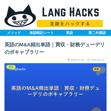
メソッド
単語暗記シート
英語
第二外国語
英語のM&A頻出単語｜買収・財務デューデリ
のボキャブラリー
2026.07.03
2026.05.22
英語