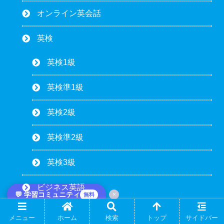
オンライン英会話
英検
英検1級
英検準1級
英検2級
英検準2級
英検3級
ビジネス英語
💬 学習コミュニティ
×
無料
AI・ツール活用
メニュー
ホーム
検索
トップ
サイドバー