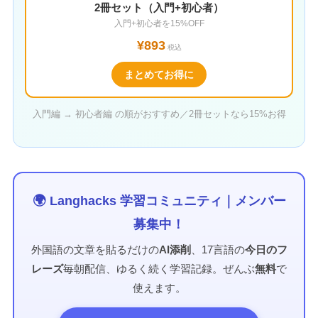
2冊セット（入門+初心者）
入門+初心者を15%OFF
¥893
税込
まとめてお得に
入門編 → 初心者編 の順がおすすめ／2冊セットなら15%お得
🌍 Langhacks 学習コミュニティ｜メンバー
募集中！
外国語の文章を貼るだけの
AI添削
、17言語の
今日のフ
レーズ
毎朝配信、ゆるく続く学習記録。ぜんぶ
無料
で
使えます。