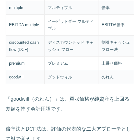
multiple
マルティプル
倍率
イービットダー マルティ
EBITDA multiple
EBITDA倍率
プル
discounted cash
ディスカウンテッド キャ
割引キャッシュ
flow (DCF)
ッシュ フロー
フロー法
premium
プレミアム
上乗せ価格
goodwill
グッドウィル
のれん
「goodwill（のれん）」は、買収価格が純資産を上回る
差額を指す会計用語です。
倍率法とDCF法は、評価の代表的な二大アプローチとし
て対で覚えます。