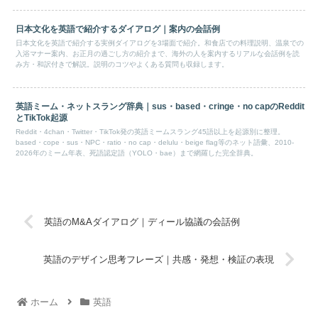
日本文化を英語で紹介するダイアログ｜案内の会話例
日本文化を英語で紹介する実例ダイアログを3場面で紹介。和食店での料理説明、温泉での
入浴マナー案内、お正月の過ごし方の紹介まで、海外の人を案内するリアルな会話例を読
み方・和訳付きで解説。説明のコツやよくある質問も収録します。
英語ミーム・ネットスラング辞典｜sus・based・cringe・no capのReddit
とTikTok起源
Reddit・4chan・Twitter・TikTok発の英語ミームスラング45語以上を起源別に整理。
based・cope・sus・NPC・ratio・no cap・delulu・beige flag等のネット語彙、2010-
2026年のミーム年表、死語認定語（YOLO・bae）まで網羅した完全辞典。
英語のM&Aダイアログ｜ディール協議の会話例
英語のデザイン思考フレーズ｜共感・発想・検証の表現
ホーム
英語