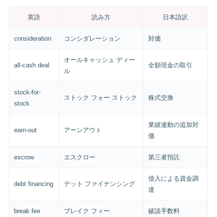
英語
読み方
日本語訳
consideration
コンシダレーション
対価
オールキャッシュ ディー
all-cash deal
全額現金の取引
ル
stock-for-
ストック フォー ストック
株式交換
stock
業績連動の追加対
earn-out
アーンアウト
価
escrow
エスクロー
第三者預託
借入による資金調
debt financing
デット ファイナンシング
達
break fee
ブレイク フィー
破談手数料