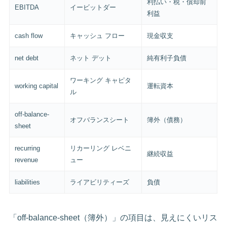
利払い・税・償却前
EBITDA
イービットダー
利益
cash flow
キャッシュ フロー
現金収支
net debt
ネット デット
純有利子負債
ワーキング キャピタ
working capital
運転資本
ル
off-balance-
オフバランスシート
簿外（債務）
sheet
recurring
リカーリング レベニ
継続収益
revenue
ュー
liabilities
ライアビリティーズ
負債
「off-balance-sheet（簿外）」の項目は、見えにくいリス