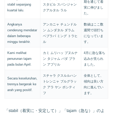
期を通じて着
stabil sepanjang
スタビル スパンジャン
実に伸びまし
kuartal lalu.
クアルタル ラル
た。
Angkanya
アンカニャ チュンドル
数値はここ数
cenderung mendatar
ン ムンダタル ダラム
週間で頭打ち
dalam beberapa
ベブラパ ミング トラヒ
になっていま
minggu terakhir.
ル
す。
Kami melihat
カミ ムリハッ プヌルナ
4月に急な落ち
penurunan tajam
ン タジャム パダ ブラ
込みが見られ
pada bulan April.
ン アプリル
ました。
スチャラ クスルルハン
全体として、
Secara keseluruhan,
トレンニャ ブルグラッ
傾向は良い方
trennya bergerak ke
ク アラ ヤン ポシティ
向に進んでい
arah yang positif.
フ
ます。
「stabil（着実に・安定して）」「tajam（急な）」のよ