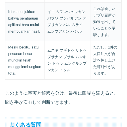
これは新しい
Ini menunjukkan
イニ ムヌンジュッカン
アプリ更新が
bahwa pembaruan
バフワ プンバルアン ア
効果を出して
aplikasi baru mulai
プリカシ バル ムライ
いることを示
membuahkan hasil.
ムンブアカン ハシル
唆します。
Meski begitu, satu
ただし、1件の
ムスキ ブギトゥ サトゥ
pesanan besar
大口注文が合
プサナン ブサル ムンキ
mungkin telah
計を押し上げ
ン トゥラ ムングルンブ
menggelembungkan
た可能性があ
ンカン トタル
total.
ります。
このように事実と解釈を分け、最後に限界を添えると、
聞き手が安心して判断できます。
よくある質問