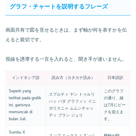
グラフ・チャートを説明するフレーズ
画面共有で図を見せるときは、まず軸が何を表すかを伝
えると親切です。
視線を誘導する一言を入れると、聞き手が迷いません。
インドネシア語
読み方（カタカナ読み）
日本語訳
Seperti yang
このグラフ
スプルティ ヤン トゥルリ
terlihat pada grafik
の通り、線
ハッ パダ グラフィッ イニ
ini, garisnya
は7月にピー
ガリスニャ ムムンチャッ
memuncak di
クを迎えま
ディ ブラン ジュリ
bulan Juli.
す。
Sumbu X
スンブ エックス ムヌンジ
横軸が時