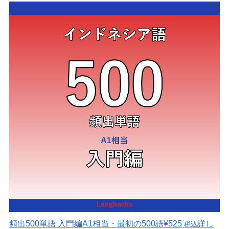
頻出500単語 入門編
A1相当・最初の500語
¥525
詳し
税込