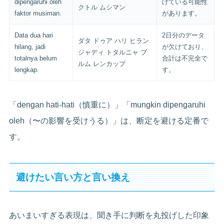
dipengaruhi oleh
けている可能性
クトル ムシマン
faktor musiman.
があります。
Data dua hari
2日分のデータ
ダタ ドゥア ハリ ヒラン
hilang, jadi
が欠けており、
ジャディ トタルニャ ブ
totalnya belum
合計は不完全で
ルム レンカップ
lengkap.
す。
「dengan hati-hati（慎重に）」「mungkin dipengaruhi
oleh（〜の影響を受けうる）」は、断定を避ける定番で
す。
避けたい言い方と言い換え
あいまいすぎる表現は、聞き手に判断を丸投げした印象