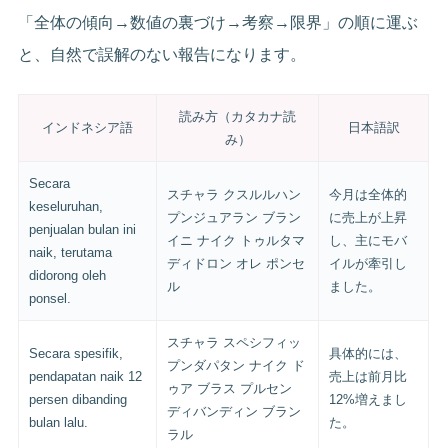
「全体の傾向→数値の裏づけ→考察→限界」の順に運ぶ
と、自然で誤解のない報告になります。
読み方（カタカナ読
インドネシア語
日本語訳
み）
Secara
スチャラ クスルルハン
今月は全体的
keseluruhan,
プンジュアラン ブラン
に売上が上昇
penjualan bulan ini
イニ ナイク トゥルタマ
し、主にモバ
naik, terutama
ディドロン オレ ポンセ
イルが牽引し
didorong oleh
ル
ました。
ponsel.
スチャラ スペシフィッ
Secara spesifik,
具体的には、
プンダパタン ナイク ド
pendapatan naik 12
売上は前月比
ゥア ブラス プルセン
persen dibanding
12%増えまし
ディバンディン ブラン
bulan lalu.
た。
ラル