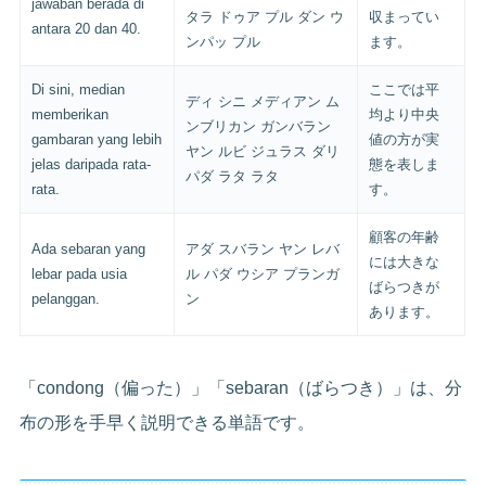
jawaban berada di
タラ ドゥア プル ダン ウ
収まってい
antara 20 dan 40.
ンパッ プル
ます。
Di sini, median
ここでは平
ディ シニ メディアン ム
memberikan
均より中央
ンブリカン ガンバラン
gambaran yang lebih
値の方が実
ヤン ルビ ジュラス ダリ
jelas daripada rata-
態を表しま
パダ ラタ ラタ
rata.
す。
顧客の年齢
Ada sebaran yang
アダ スバラン ヤン レバ
には大きな
lebar pada usia
ル パダ ウシア プランガ
ばらつきが
pelanggan.
ン
あります。
「condong（偏った）」「sebaran（ばらつき）」は、分
布の形を手早く説明できる単語です。