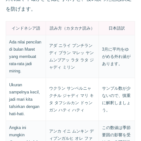
を防げます。
インドネシア語
読み方（カタカナ読み）
日本語訳
Ada nilai pencilan
アダ ニライ プンチラン
di bulan Maret
3月に平均をゆ
ディ ブラン マレッ ヤン
yang membuat
がめる外れ値が
ムンブアッ ラタ ラタ ジ
rata-rata jadi
あります。
ャディ ミリン
miring.
Ukuran
ウクラン サンペルニャ
サンプル数が少
sampelnya kecil,
クチル ジャディ マリ キ
ないので、慎重
jadi mari kita
タ タフシルカン ドゥン
に解釈しましょ
tafsirkan dengan
ガン ハティ ハティ
う。
hati-hati.
Angka ini
この数値は季節
アンカ イニ ムンキン デ
mungkin
要因の影響を受
ィプンガルヒ オレ ファ