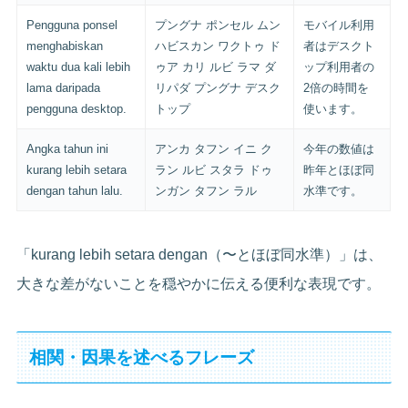
Pengguna ponsel
プングナ ポンセル ムン
モバイル利用
menghabiskan
ハビスカン ワクトゥ ド
者はデスクト
waktu dua kali lebih
ゥア カリ ルビ ラマ ダ
ップ利用者の
lama daripada
リパダ プングナ デスク
2倍の時間を
pengguna desktop.
トップ
使います。
Angka tahun ini
アンカ タフン イニ ク
今年の数値は
kurang lebih setara
ラン ルビ スタラ ドゥ
昨年とほぼ同
dengan tahun lalu.
ンガン タフン ラル
水準です。
「kurang lebih setara dengan（〜とほぼ同水準）」は、
大きな差がないことを穏やかに伝える便利な表現です。
相関・因果を述べるフレーズ