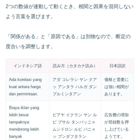
2つの数値が連動して動くとき、相関と因果を混同しない
よう言葉を選びます。
「関係がある」と「原因である」は別物なので、断定の
度合いを調整します。
インドネシア語
読み方（カタカナ読み）
日本語訳
Ada korelasi yang
アダ コレラシ ヤン クア
価格と需要に
kuat antara harga
ッ アンタラ ハルガ ダン
は強い相関が
dan permintaan.
プルミンタアン
あります。
Biaya iklan yang
lebih besar
ビアヤ イクラン ヤン ル
広告費の増加
tampaknya
ビ ブサル タンパッニャ
が登録数を押
mendorong lebih
ムンドロン ルビ バニャ
し上げている
banyak
ッ プンダフタラン
ようです。