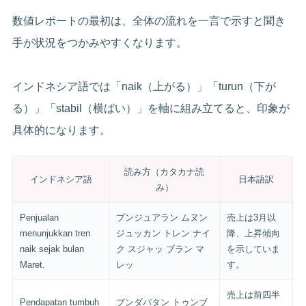
数値レポートの最初は、全体の流れを一言で示すと聞き
手が状況をつかみやすくなります。
インドネシア語では「naik（上がる）」「turun（下が
る）」「stabil（横ばい）」を軸に組み立てると、印象が
具体的になります。
読み方（カタカナ読
インドネシア語
日本語訳
み）
Penjualan
プンジュアラン ムヌン
売上は3月以
menunjukkan tren
ジュッカン トレン ナイ
降、上昇傾向
naik sejak bulan
ク スジャッ ブラン マ
を示していま
Maret.
レッ
す。
売上は前四半
Pendapatan tumbuh
プンダパタン トゥンブ