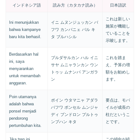
インドネシア語
読み方（カタカナ読み）
日本語訳
これは新しい
Ini menunjukkan
イニ ムヌンジュッカン バ
施策が機能し
bahwa kampanye
フワ カンパニェ バル キ
ていることを
baru kita berhasil.
タ ブルハシル
示唆します。
Berdasarkan hal
ブルダサルカン ハル イニ
これを踏ま
ini, saya
サヤ ムニャランカン ウン
え、予算の増
menyarankan
トゥッ ムナンバ アンガラ
額をお勧めし
untuk menambah
ン
ます。
anggaran.
Poin utamanya
ポイン ウタマニャ アダラ
要点は、モバ
adalah bahwa
バフワ ポンセル ムンジャ
イルが成長の
ponsel menjadi
ディ プンドロン プルトゥ
柱だというこ
pendorong
ンブハン キタ
とです。
pertumbuhan kita.
Jika tren ini
この傾向が続