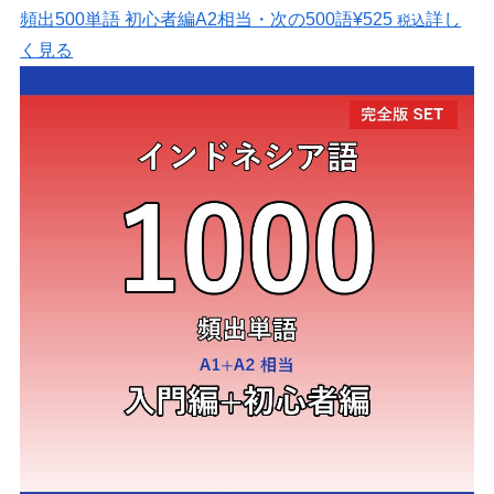
頻出500単語 初心者編
A2相当・次の500語
¥525
詳し
税込
く見る