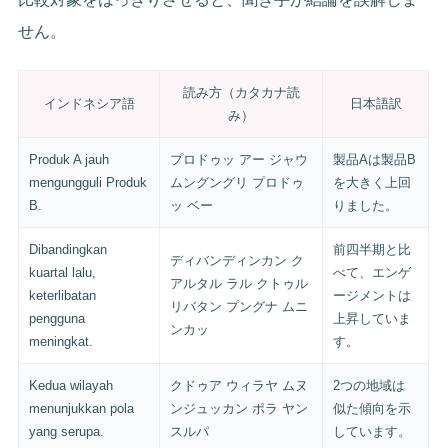
せん。
読み方（カタカナ読
インドネシア語
日本語訳
み）
Produk A jauh
プロドゥッ アー ジャウ
製品Aは製品B
mengungguli Produk
ムングングリ プロドゥ
を大きく上回
B.
ッ ベー
りました。
Dibandingkan
前四半期と比
ディバンディンカン ク
kuartal lalu,
べて、エンゲ
アルタル ラル クトゥル
keterlibatan
ージメントは
リバタン プングナ ムニ
pengguna
上昇していま
ンカッ
meningkat.
す。
Kedua wilayah
クドゥア ウィラヤ ムヌ
2つの地域は
menunjukkan pola
ンジュッカン ポラ ヤン
似た傾向を示
yang serupa.
スルパ
しています。