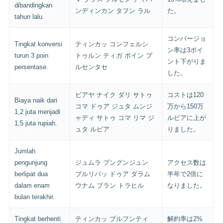
dibandingkan
ンディンカン タフン ラル
た。
tahun lalu.
コンバージョ
Tingkat konversi
ティンカッ コンフェルシ
ン率は3ポイ
turun 3 poin
トゥルン ティガ ポイン プ
ント下がりま
persentase.
ルセンタセ
した。
ビアヤ ナイク ダリ サトゥ
コストは120
Biaya naik dari
コマ ドゥア ジュタ ムンジ
万から150万
1,2 juta menjadi
ャディ サトゥ コマ リマ ジ
ルピアに上が
1,5 juta rupiah.
ュタ ルピア
りました。
Jumlah
pengunjung
ジュムラ プングンジュン
アクセス数は
berlipat dua
ブルリパッ ドゥア ダラム
半年で2倍に
dalam enam
ウナム ブラン トラヒル
なりました。
bulan terakhir.
Tingkat berhenti
ティンカッ ブルフンティ
解約率は2%