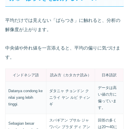
平均だけでは見えない「ばらつき」に触れると、分析の
解像度が上がります。
中央値や外れ値を一言添えると、平均の偏りに気づけま
す。
インドネシア語
読み方（カタカナ読み）
日本語訳
データは高
Datanya condong ke
ダタニャ チョンドン ク
い値の方に
nilai yang lebih
ニライ ヤン ルビ ティン
偏っていま
tinggi.
ギ
す。
スバギアン ブサル ジャ
回答の多く
Sebagian besar
ワバン ブラダ ディ アン
は20〜40に