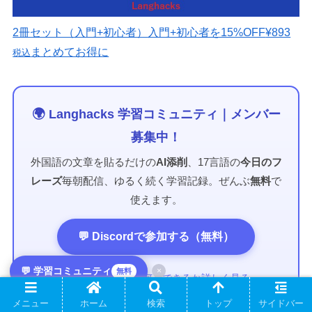
2冊セット（入門+初心者）
入門+初心者を15%OFF
¥893
まとめてお得に
税込
🌍 Langhacks 学習コミュニティ｜メンバー
募集中！
外国語の文章を貼るだけの
AI添削
、17言語の
今日のフ
レーズ
毎朝配信、ゆるく続く学習記録。ぜんぶ
無料
で
使えます。
💬 Discordで参加する（無料）
💬 学習コミュニティ
×
無料
→ コミュニティで何ができるか詳しく見る
メニュー
ホーム
検索
トップ
サイドバー