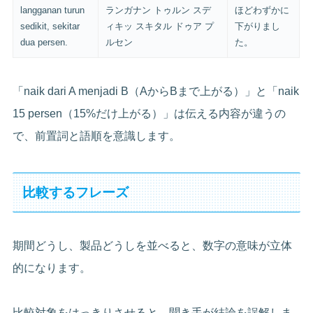
langganan turun
ランガナン トゥルン スデ
ほどわずかに
sedikit, sekitar
ィキッ スキタル ドゥア プ
下がりまし
dua persen.
ルセン
た。
「naik dari A menjadi B（AからBまで上がる）」と「naik
15 persen（15%だけ上がる）」は伝える内容が違うの
で、前置詞と語順を意識します。
比較するフレーズ
期間どうし、製品どうしを並べると、数字の意味が立体
的になります。
比較対象をはっきりさせると、聞き手が結論を誤解しま