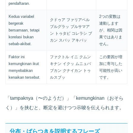
pendaftaran.
Kedua variabel
2つの変数は
クドゥア ファリアベル
bergerak
連動します
ブルグラッ ブルサマア
bersamaan, tetapi
が、相関は因
ン トゥタピ コレラシ ブ
korelasi bukan
果ではありま
カン スバッ アキバッ
sebab-akibat.
せん。
Faktor ini
ファクトル イニ クムン
この要因が増
kemungkinan ikut
キナン イクッ ムニュバ
加に寄与した
menyebabkan
ブカン クナイカン トゥ
可能性が高い
kenaikan tersebut.
ルスブッ
です。
「tampaknya（〜のようだ）」「kemungkinan（おそら
く）」を挟むと、断定を避けつつ示唆を伝えられます。
分布・ばらつきを説明するフレーズ