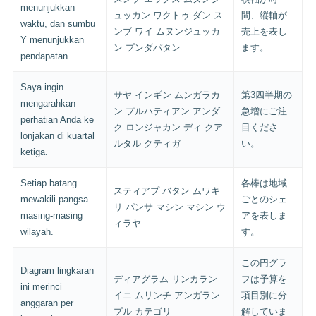
menunjukkan
ュッカン ワクトゥ ダン ス
間、縦軸が
waktu, dan sumbu
ンブ ワイ ムヌンジュッカ
売上を表し
Y menunjukkan
ン プンダパタン
ます。
pendapatan.
Saya ingin
サヤ インギン ムンガラカ
第3四半期の
mengarahkan
ン プルハティアン アンダ
急増にご注
perhatian Anda ke
ク ロンジャカン ディ クア
目くださ
lonjakan di kuartal
ルタル クティガ
い。
ketiga.
Setiap batang
各棒は地域
スティアプ バタン ムワキ
mewakili pangsa
ごとのシェ
リ パンサ マシン マシン ウ
masing-masing
アを表しま
ィラヤ
wilayah.
す。
この円グラ
Diagram lingkaran
ディアグラム リンカラン
フは予算を
ini merinci
イニ ムリンチ アンガラン
項目別に分
anggaran per
プル カテゴリ
解していま