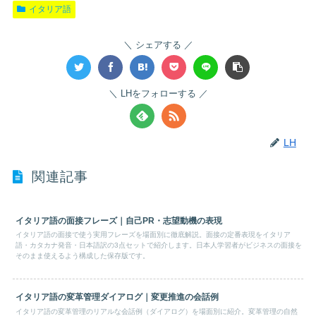
イタリア語
シェアする
LHをフォローする
LH
関連記事
イタリア語の面接フレーズ｜自己PR・志望動機の表現
イタリア語の面接で使う実用フレーズを場面別に徹底解説。面接の定番表現をイタリア
語・カタカナ発音・日本語訳の3点セットで紹介します。日本人学習者がビジネスの面接を
そのまま使えるよう構成した保存版です。
イタリア語の変革管理ダイアログ｜変更推進の会話例
イタリア語の変革管理のリアルな会話例（ダイアログ）を場面別に紹介。変革管理の自然