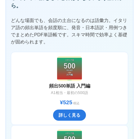
ら。
どんな場面でも、会話の土台になるのは語彙力。イタリ
ア語の頻出単語を頻度順に、発音・日本語訳・用例つき
でまとめたPDF単語帳です。スキマ時間で効率よく基礎
が固められます。
頻出500単語 入門編
A1相当・最初の500語
¥525
税込
詳しく見る