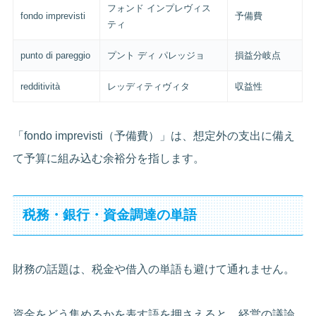
フォンド インプレヴィス
fondo imprevisti
予備費
ティ
punto di pareggio
プント ディ パレッジョ
損益分岐点
redditività
レッディティヴィタ
収益性
「fondo imprevisti（予備費）」は、想定外の支出に備え
て予算に組み込む余裕分を指します。
税務・銀行・資金調達の単語
財務の話題は、税金や借入の単語も避けて通れません。
資金をどう集めるかを表す語を押さえると、経営の議論