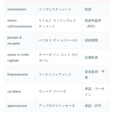
investimento
インヴェスティメント
投資
ritorno
リトルノ スッリンヴェス
投資利益率
sull’investimento
ティメント
（ROI）
periodo di
ペリオド ディ レクーペロ
回収期間
recupero
spese in conto
スペーゼ イン コント カピ
設備投資
capitale
ターレ
資金提供・予
finanziamento
フィナンツィアメント
算
承認・ゴーサ
via libera
ヴィーア リーベラ
イン
approvazione
アップロヴァツィオーネ
承認・許可