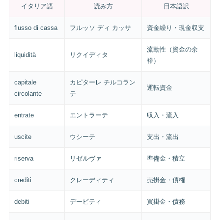
イタリア語
読み方
日本語訳
flusso di cassa
フルッソ ディ カッサ
資金繰り・現金収支
流動性（資金の余
liquidità
リクイディタ
裕）
capitale
カピターレ チルコラン
運転資金
circolante
テ
entrate
エントラーテ
収入・流入
uscite
ウシーテ
支出・流出
riserva
リゼルヴァ
準備金・積立
crediti
クレーディティ
売掛金・債権
debiti
デービティ
買掛金・債務