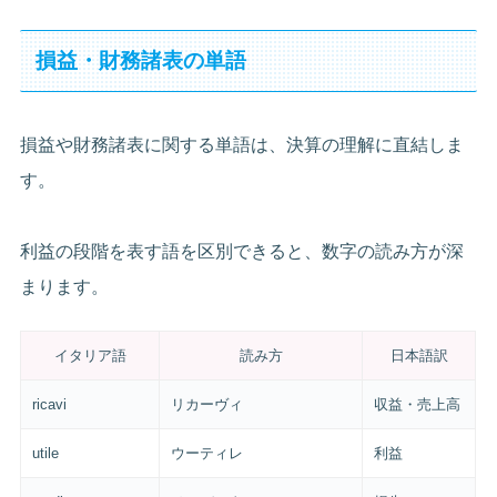
損益・財務諸表の単語
損益や財務諸表に関する単語は、決算の理解に直結しま
す。
利益の段階を表す語を区別できると、数字の読み方が深
まります。
イタリア語
読み方
日本語訳
ricavi
リカーヴィ
収益・売上高
utile
ウーティレ
利益