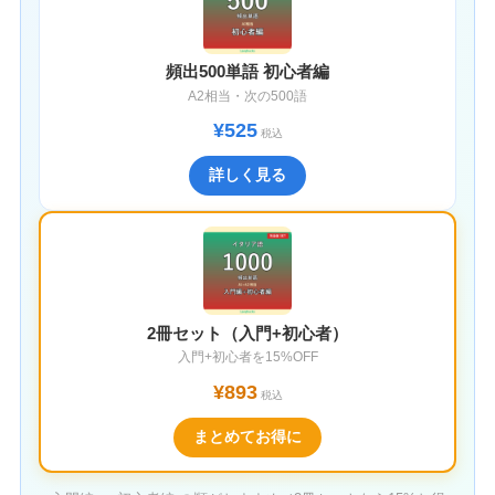
頻出500単語 初心者編
A2相当・次の500語
¥525
税込
詳しく見る
2冊セット（入門+初心者）
入門+初心者を15%OFF
¥893
税込
まとめてお得に