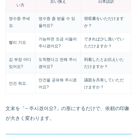
言い換え
日本語訳
い方
영수증 주세
영수증 좀 받을 수 있
領収書をいただけます
요.
을까요?
か？
가능하면 조금 서둘러
できれば少し急いでい
빨리 가요.
주시겠어요?
ただけますか？
김 부장 어디
도착했다고 전해 주시
到着したとお伝えいた
있어요?
겠어요?
だけますか？
안건을 공유해 주시겠
議題を共有していただ
안건 줘요.
어요?
けますか？
文末を「~ 주시겠어요?」の形にするだけで、依頼の印象
が大きく変わります。