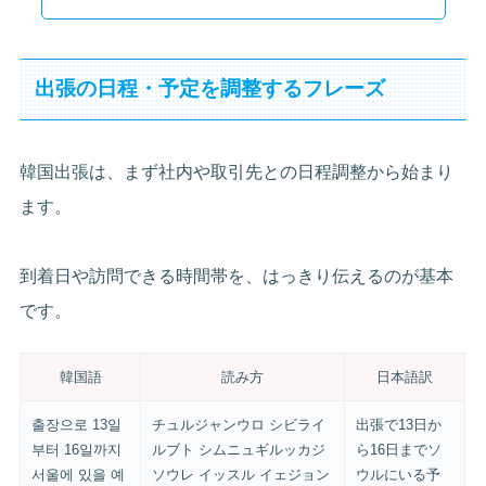
出張の日程・予定を調整するフレーズ
韓国出張は、まず社内や取引先との日程調整から始まり
ます。
到着日や訪問できる時間帯を、はっきり伝えるのが基本
です。
韓国語
読み方
日本語訳
출장으로 13일
チュルジャンウロ シビライ
出張で13日か
부터 16일까지
ルブト シムニュギルッカジ
ら16日までソ
서울에 있을 예
ソウレ イッスル イェジョン
ウルにいる予