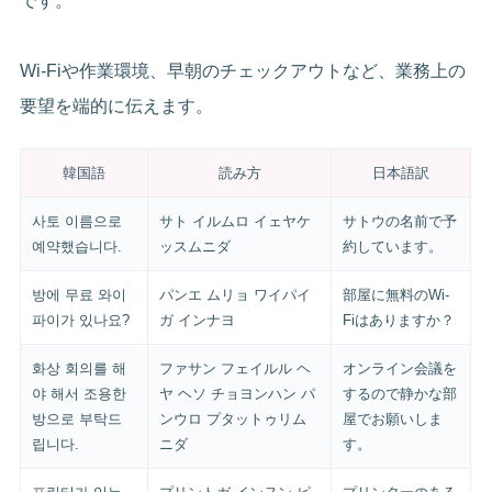
です。
Wi-Fiや作業環境、早朝のチェックアウトなど、業務上の
要望を端的に伝えます。
韓国語
読み方
日本語訳
사토 이름으로
サト イルムロ イェヤケ
サトウの名前で予
예약했습니다.
ッスムニダ
約しています。
방에 무료 와이
パンエ ムリョ ワイパイ
部屋に無料のWi-
파이가 있나요?
ガ インナヨ
Fiはありますか？
화상 회의를 해
ファサン フェイルル ヘ
オンライン会議を
야 해서 조용한
ヤ ヘソ チョヨンハン パ
するので静かな部
방으로 부탁드
ンウロ プタットゥリム
屋でお願いしま
립니다.
ニダ
す。