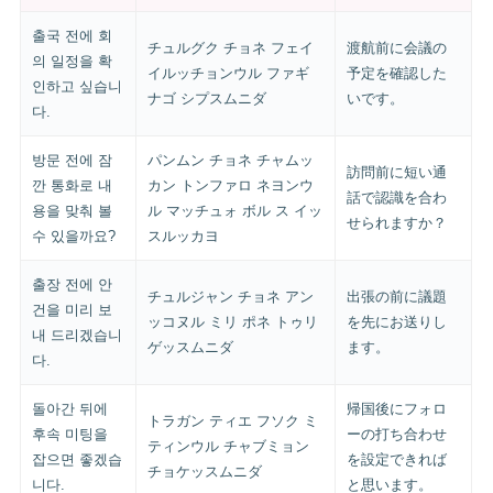
출국 전에 회
チュルグク チョネ フェイ
渡航前に会議の
의 일정을 확
イルッチョンウル ファギ
予定を確認した
인하고 싶습니
ナゴ シプスムニダ
いです。
다.
방문 전에 잠
パンムン チョネ チャムッ
訪問前に短い通
깐 통화로 내
カン トンファロ ネヨンウ
話で認識を合わ
용을 맞춰 볼
ル マッチュォ ボル ス イッ
せられますか？
수 있을까요?
スルッカヨ
출장 전에 안
チュルジャン チョネ アン
出張の前に議題
건을 미리 보
ッコヌル ミリ ポネ トゥリ
を先にお送りし
내 드리겠습니
ゲッスムニダ
ます。
다.
돌아간 뒤에
帰国後にフォロ
トラガン ティエ フソク ミ
후속 미팅을
ーの打ち合わせ
ティンウル チャブミョン
잡으면 좋겠습
を設定できれば
チョケッスムニダ
니다.
と思います。