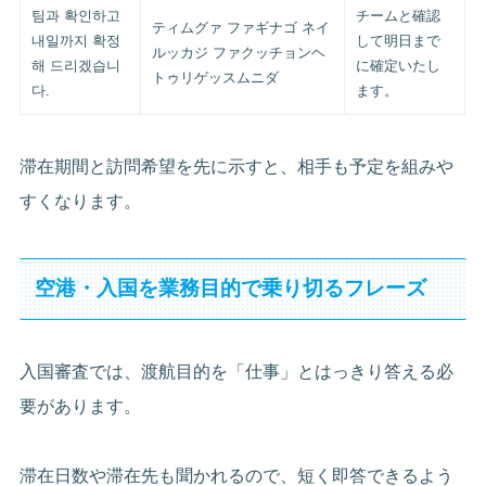
팀과 확인하고
チームと確認
ティムグァ ファギナゴ ネイ
내일까지 확정
して明日まで
ルッカジ ファクッチョンヘ
해 드리겠습니
に確定いたし
トゥリゲッスムニダ
다.
ます。
滞在期間と訪問希望を先に示すと、相手も予定を組みや
すくなります。
空港・入国を業務目的で乗り切るフレーズ
入国審査では、渡航目的を「仕事」とはっきり答える必
要があります。
滞在日数や滞在先も聞かれるので、短く即答できるよう