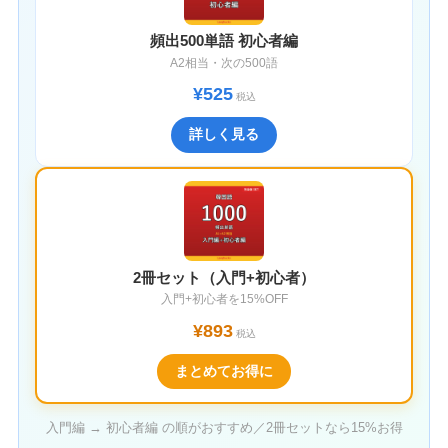
頻出500単語 初心者編
A2相当・次の500語
¥525
税込
詳しく見る
2冊セット（入門+初心者）
入門+初心者を15%OFF
¥893
税込
まとめてお得に
入門編 → 初心者編 の順がおすすめ／2冊セットなら15%お得