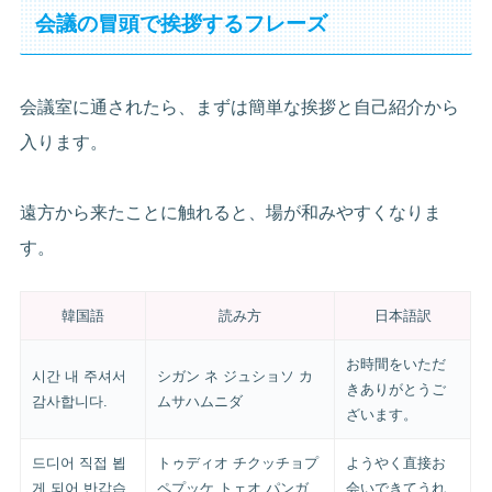
会議の冒頭で挨拶するフレーズ
会議室に通されたら、まずは簡単な挨拶と自己紹介から
入ります。
遠方から来たことに触れると、場が和みやすくなりま
す。
韓国語
読み方
日本語訳
お時間をいただ
시간 내 주셔서
シガン ネ ジュショソ カ
きありがとうご
감사합니다.
ムサハムニダ
ざいます。
드디어 직접 뵙
トゥディオ チクッチョプ
ようやく直接お
게 되어 반갑습
ペプッケ トェオ パンガ
会いできてうれ