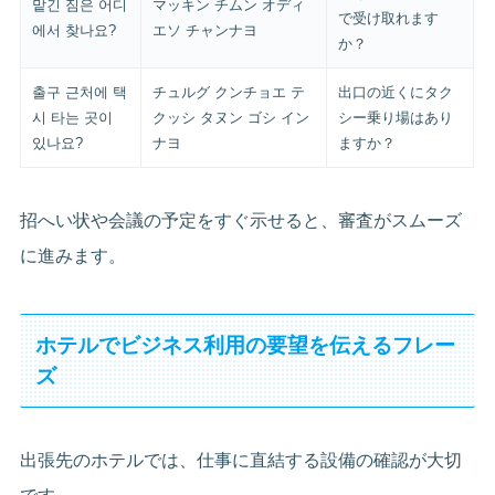
맡긴 짐은 어디
マッキン チムン オディ
で受け取れます
에서 찾나요?
エソ チャンナヨ
か？
출구 근처에 택
チュルグ クンチョエ テ
出口の近くにタク
시 타는 곳이
クッシ タヌン ゴシ イン
シー乗り場はあり
있나요?
ナヨ
ますか？
招へい状や会議の予定をすぐ示せると、審査がスムーズ
に進みます。
ホテルでビジネス利用の要望を伝えるフレー
ズ
出張先のホテルでは、仕事に直結する設備の確認が大切