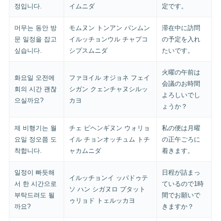
정입니다.
イムニダ
定です。
머무는 동안 방
モムヌン トンアン パンムン
滞在中に訪問
문 일정을 잡고
イルッチョンウル チャプコ
の予定を入れ
싶습니다.
シプスムニダ
たいです。
火曜の午前は
화요일 오전에
ファヨイル オジョネ フェイ
会議のお時間
회의 시간 괜찮
シガン クェンチャヌシルッ
よろしいでし
으실까요?
カヨ
ょうか？
제 비행기는 월
チェ ピヘンギヌン ウォリョ
私の便は月曜
요일 정오쯤 도
イル チョンオッチュム トチ
の正午ごろに
착합니다.
ャカムニダ
着きます。
일정이 빠듯해
日程が詰まっ
イルッチョンイ ッパドゥテ
서 한 시간으로
ているので1時
ソ ハン シガヌロ プタット
부탁드려도 될
間でお願いで
ゥリョド トェルッカヨ
까요?
きますか？