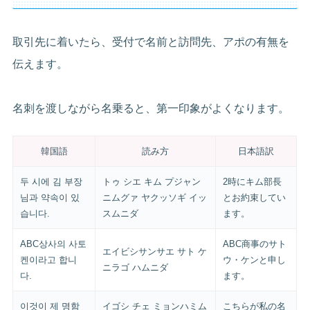
取引先に着いたら、受付で名前と訪問先、アポの有無を
伝えます。
名刺を渡しながら名乗ると、第一印象がよくなります。
韓国語
読み方
日本語訳
두 시에 김 부장
トゥ シエ キム プジャン
2時にキム部長
님과 약속이 있
ニムグァ ヤクッソギ イッ
とお約束してい
습니다.
スムニダ
ます。
ABC상사의 사토
ABC商事のサト
エイビシサンサエ サト ケ
켄이라고 합니
ウ・ケンと申し
ニラゴ ハムニダ
다.
ます。
이것이 제 명함
イゴシ チェ ミョンハミム
こちらが私の名