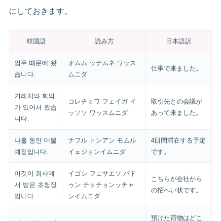
にしておきます。
韓国語
読み方
日本語訳
업무 때문에 왔
オムム ッテムネ ワッス
仕事で来ました。
습니다.
ムニダ
거래처와 회의
コレチョワ フェイガ イ
取引先との会議が
가 있어서 왔습
ッソソ ワッスムニダ
あって来ました。
니다.
나흘 동안 머물
ナフル トンアン モムル
4日間滞在する予定
예정입니다.
イェジョンイムニダ
です。
이것이 회사에
イゴシ フェサエソ パド
こちらが会社から
서 받은 초청장
ゥン チョチョンッチャ
の招へい状です。
입니다.
ンイムニダ
預けた荷物はどこ