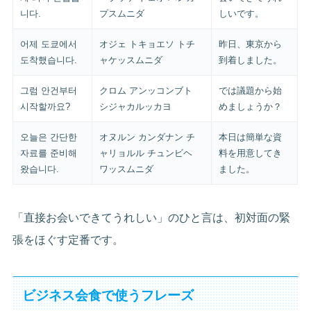
니다.
プスムニダ
しいです。
어제 도쿄에서
オジェ トキョエソ トチ
昨日、東京から
도착했습니다.
ャケッスムニダ
到着しました。
그럼 안건부터
クロム アンッコンブト
では議題から始
시작할까요?
シジャカルッカヨ
めましょうか？
오늘은 간단한
オヌルン カンダナン チ
本日は簡単な資
자료를 준비해
ャリョルル チュンビヘ
料を用意してき
왔습니다.
ワッスムニダ
ました。
「直接お会いできてうれしい」のひと言は、初対面の緊
張をほぐす定番です。
ビジネス会食で使うフレーズ