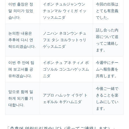
이번 출장은 정
イボン チュルジャンウン
今回の出張は
말 의미가 있었
チョンマル ウィミガ イッ
とても有意義
습니다.
ソッスムニダ
でした。
話し合った内
논의한 내용은
ノニハン ネヨンウン チュ
容について追
추후에 다시 연
フエ タシ ヨルラットゥリ
ってご連絡し
락드리겠습니다.
ゲッスムニダ
ます。
이번 주 안에 팀
イボン チュ アネ ティメ ポ
今週中にチー
에 보고서를 공
ゴソルル コンユハゲッスム
ムへ報告書を
유하겠습니다.
ニダ
共有します。
今後ご一緒で
앞으로 함께 일
アプロ ハムッケ イラゲ ト
きることを楽
하게 되기를 기
ェギルル キデハムニダ
しみにしてい
대합니다.
ます。
「추후에 연락드리겠습니다（追ってご連絡します）」