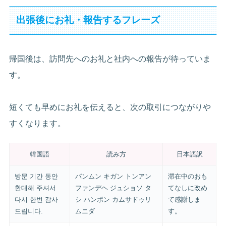
出張後にお礼・報告するフレーズ
帰国後は、訪問先へのお礼と社内への報告が待っていま
す。
短くても早めにお礼を伝えると、次の取引につながりや
すくなります。
韓国語
読み方
日本語訳
방문 기간 동안
パンムン キガン トンアン
滞在中のおも
환대해 주셔서
ファンデヘ ジュショソ タ
てなしに改め
다시 한번 감사
シ ハンボン カムサドゥリ
て感謝しま
드립니다.
ムニダ
す。