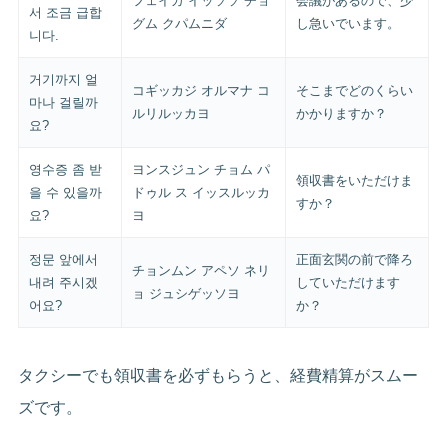
フェイガ イッソソ チョ
会議があるので、少
서 조금 급합
グム クパムニダ
し急いでいます。
니다.
거기까지 얼
コギッカジ オルマナ コ
そこまでどのくらい
마나 걸릴까
ルリルッカヨ
かかりますか？
요?
영수증 좀 받
ヨンスジュン チョム パ
領収書をいただけま
을 수 있을까
ドゥル ス イッスルッカ
すか？
요?
ヨ
정문 앞에서
正面玄関の前で降ろ
チョンムン アペソ ネリ
내려 주시겠
していただけます
ョ ジュシゲッソヨ
어요?
か？
タクシーでも領収書を必ずもらうと、経費精算がスムー
ズです。