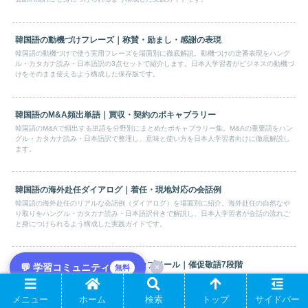
韓国語の動機づけフレーズ｜称賛・励まし・感謝の表現
韓国語の動機づけで使う実用フレーズを場面別に徹底解説。動機づけの定番表現をハング
ル・カタカナ読み・日本語訳の3点セットで紹介します。日本人学習者がビジネスの動機づ
けをそのまま使えるよう構成した保存版です。
韓国語のM&A頻出単語｜買収・契約のボキャブラリー
韓国語のM&Aで頻出する単語を分野別にまとめたボキャブラリー集。M&Aの重要語をハン
グル・カタカナ読み・日本語訳で整理し、意味と使い方を日本人学習者向けに徹底解説し
ます。
韓国語の海外赴任ダイアログ｜着任・現地対応の会話例
韓国語の海外赴任のリアルな会話例（ダイアログ）を場面別に紹介。海外赴任の自然なや
り取りをハングル・カタカナ読み・日本語訳付きで解説し、日本人学習者が会話の流れご
と身につけられるよう構成した実践ガイドです。
韓国語の返信なし時のフォローアップメール｜催促敬語7段階
💬 学習コミュニティ
×
無料
韓国のB2Bフォローアップメールは、7段階の精緻なトーン設計が必要です。 3日無応答は
催促許容、1週経過は角度転換推奨、2週超過はBreak-up Emailで関係を整理します。 本記
メニュー
ホーム
検索
トップ
サイドバー
事は「段階1（3日）→段階7（長期Nurture）」の7段階タイムラインと各段階の敬語レベ