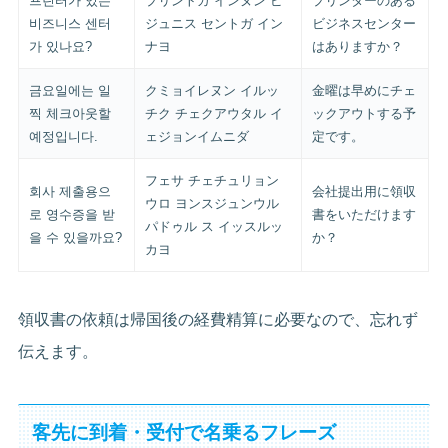
프린터가 있는
プリントガ インヌン ピ
プリンターのある
비즈니스 센터
ジュニス セントガ イン
ビジネスセンター
가 있나요?
ナヨ
はありますか？
금요일에는 일
クミョイレヌン イルッ
金曜は早めにチェ
찍 체크아웃할
チク チェクアウタル イ
ックアウトする予
예정입니다.
ェジョンイムニダ
定です。
フェサ チェチュリョン
회사 제출용으
会社提出用に領収
ウロ ヨンスジュンウル
로 영수증을 받
書をいただけます
パドゥル ス イッスルッ
을 수 있을까요?
か？
カヨ
領収書の依頼は帰国後の経費精算に必要なので、忘れず
伝えます。
客先に到着・受付で名乗るフレーズ