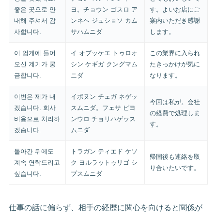
좋은 곳으로 안
ヨ。チョウン ゴスロ ア
す。よいお店にご
내해 주셔서 감
ンネヘ ジュショソ カム
案内いただき感謝
사합니다.
サハムニダ
します。
이 업계에 들어
イ オプッケエ トゥロオ
この業界に入られ
오신 계기가 궁
シン ケギガ クングマム
たきっかけが気に
금합니다.
ニダ
なります。
이번은 제가 내
イボヌン チェガ ネゲッ
今回は私が。会社
겠습니다. 회사
スムニダ。フェサ ピヨ
の経費で処理しま
비용으로 처리하
ンウロ チョリハゲッス
す。
겠습니다.
ムニダ
돌아간 뒤에도
トラガン ティエド ケソ
帰国後も連絡を取
계속 연락드리고
ク ヨルラットゥリゴ シ
り合いたいです。
싶습니다.
プスムニダ
仕事の話に偏らず、相手の経歴に関心を向けると関係が