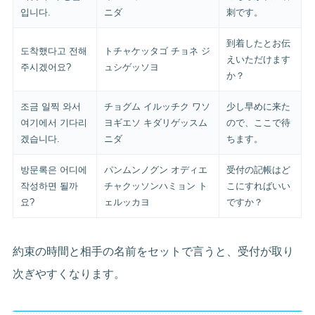
입니다.
ニダ
刺です。
到着したとお伝
도착했다고 전해
トチャケッタゴ チョネ ジ
えいただけます
주시겠어요?
ュシゲッソヨ
か？
조금 일찍 와서
チョグム イルッチク ワソ
少し早めに来た
여기에서 기다리
ヨギエソ キダリゲッスム
ので、ここで待
겠습니다.
ニダ
ちます。
방문록은 어디에
パンムンノグン オディエ
受付の記帳はど
작성하면 될까
チャクッソンハミョン ト
こにすればいい
요?
ェルッカヨ
ですか？
約束の時間と相手の名前をセットで言うと、受付が取り
次ぎやすくなります。