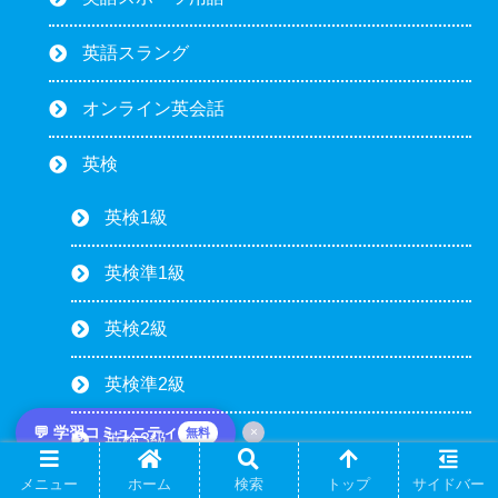
英語スラング
オンライン英会話
英検
英検1級
英検準1級
英検2級
英検準2級
💬 学習コミュニティ
×
無料
英検3級
メニュー
ホーム
検索
トップ
サイドバー
ビジネス英語