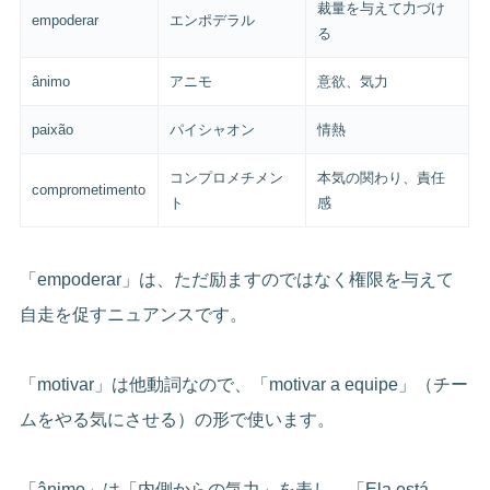
裁量を与えて力づけ
empoderar
エンポデラル
る
ânimo
アニモ
意欲、気力
paixão
パイシャオン
情熱
コンプロメチメン
本気の関わり、責任
comprometimento
ト
感
「empoderar」は、ただ励ますのではなく権限を与えて
自走を促すニュアンスです。
「motivar」は他動詞なので、「motivar a equipe」（チー
ムをやる気にさせる）の形で使います。
「ânimo」は「内側からの気力」を表し、「Ela está