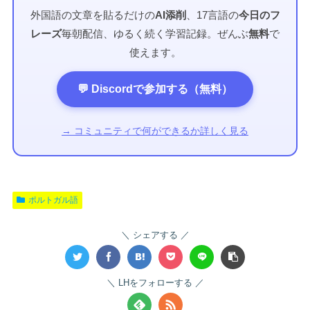
外国語の文章を貼るだけの
AI添削
、17言語の
今日のフ
レーズ
毎朝配信、ゆるく続く学習記録。ぜんぶ
無料
で
使えます。
💬 Discordで参加する（無料）
→ コミュニティで何ができるか詳しく見る
ポルトガル語
シェアする
LHをフォローする