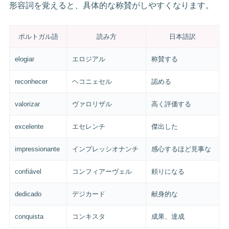
形容詞を覚えると、具体的な称賛がしやすくなります。
ポルトガル語
読み方
日本語訳
elogiar
エロジアル
称賛する
reconhecer
ヘコニェセル
認める
valorizar
ヴァロリザル
高く評価する
excelente
エセレンチ
傑出した
impressionante
インプレッシオナンチ
感心するほど見事な
confiável
コンフィアーヴェル
頼りになる
dedicado
デジカード
献身的な
conquista
コンキスタ
成果、達成