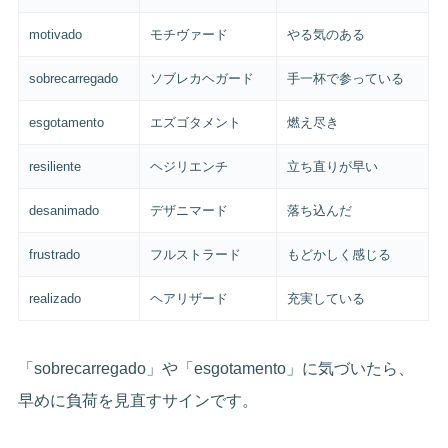
motivado
モチヴァード
やる気のある
sobrecarregado
ソブレカヘガード
手一杯で参っている
esgotamento
エズゴタメント
燃え尽き
resiliente
ヘジリエンチ
立ち直りが早い
desanimado
デザニマード
落ち込んだ
frustrado
フルストラード
もどかしく感じる
realizado
ヘアリザード
充実している
「sobrecarregado」や「esgotamento」に気づいたら、
早めに負荷を見直すサインです。