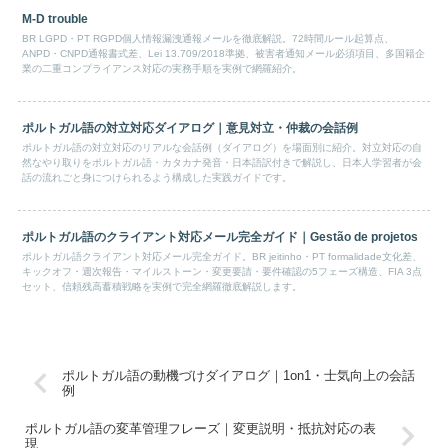
M-D trouble
BR LGPD・PT RGPD個人情報漏洩通報メールを徹底解説。72時間ルール起算点、
ANPD・CNPD通報書式差、Lei 13.709/2018準拠、被害者通知メール必須項目、多国籍企
業の二重コンプライアンス対応の実務手順を実例で網羅紹介。
ポルトガル語の対立対応ダイアログ｜意見対立・仲裁の会話例
ポルトガル語の対立対応のリアルな会話例（ダイアログ）を場面別に紹介。対立対応の自
然なやり取りをポルトガル語・カタカナ発音・日本語訳付きで解説し、日本人学習者が会
話の流れごと身につけられるよう構成した実践ガイドです。
ポルトガル語のクライアント対応メール完全ガイド｜Gestão de projetos
ポルトガル語クライアント対応メール完全ガイド。BR jeitinho・PT formalidade文化差、
キックオフ・週次報告・マイルストーン・変更要請・要件確認の5フェーズ構造、FIA 3点
セット、信頼残高蓄積戦略を実例で完全網羅徹底解説します。
ポルトガル語の動機づけダイアログ｜1on1・士気向上の会話
例
ポルトガル語の変革管理フレーズ｜変更説明・抵抗対応の表
現