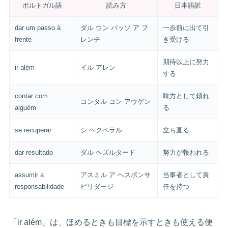
ポルトガル語
読み方
日本語訳
dar um passo à
ダル ウン パッソ ア フ
一歩前に出て引
frente
レンチ
き受ける
期待以上に努力
ir além
イル アレン
する
contar com
味方として頼れ
コンタル コン アウゲン
alguém
る
se recuperar
シ ヘクペラル
立ち直る
dar resultado
ダル ヘズルタード
努力が報われる
assumir a
アスミル ア ヘスポンサ
当事者として責
responsabilidade
ビリダージ
任を持つ
「ir além」は、ほめるときも目標を示すときも使える便