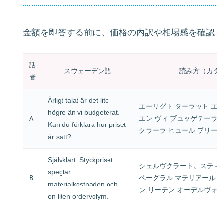
金額を即答する前に、価格の内訳や相場感を確認
話
スウェーデン語
読み方（カ
者
Ärligt talat är det lite
エーリグト ターラット エ
högre än vi budgeterat.
A
エン ヴィ ブュッゲテーラ
Kan du förklara hur priset
クラーラ ヒュール プリー
är satt?
Självklart. Styckpriset
シェルヴクラート。ステ
speglar
B
ペーグラル マテリアール
materialkostnaden och
ン リーテン オーデルヴ
en liten ordervolym.