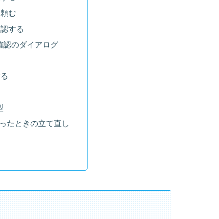
て頼む
確認する
確認のダイアログ
る
作る
る
型
ったときの立て直し