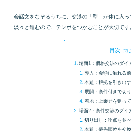
会話文をなぞるうちに、交渉の「型」が体に入っ
淡々と進むので、テンポをつかむことが大切です
目次
場面1：価格交渉のダイ
導入：金額に触れる
本題：根拠を引き出
展開：条件付きで切
着地：上乗せを狙っ
場面2：条件交渉のダイ
切り出し：論点を並
本題：優先順位を交