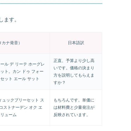
します。
タカナ発音）
日本語訳
正直、予算より少し高
ール デ リーテ ホーグレ
いです。価格の決まり
ット。カン ドゥ フォー
方を説明してもらえま
セット エール サット
すか？
ィュックプリーセット ス
もちろんです。単価に
コストナーデン オク エ
は材料費と少量発注が
ォリューム
反映されています。