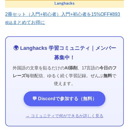
2冊セット（入門+初心者）
入門+初心者を15%OFF
¥893
まとめてお得に
税込
🌍 Langhacks 学習コミュニティ｜メンバー
募集中！
外国語の文章を貼るだけの
AI添削
、17言語の
今日のフ
レーズ
毎朝配信、ゆるく続く学習記録。ぜんぶ
無料
で
使えます。
💬 Discordで参加する（無料）
→ コミュニティで何ができるか詳しく見る