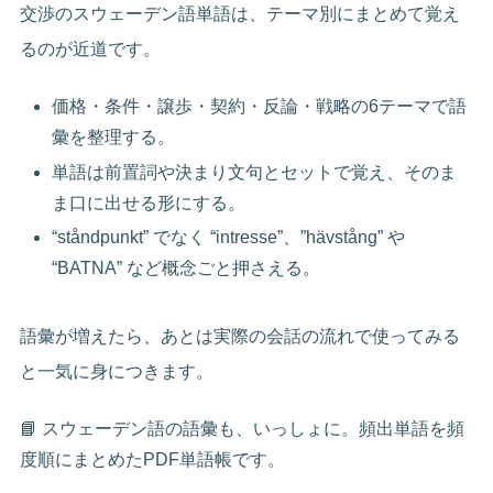
交渉のスウェーデン語単語は、テーマ別にまとめて覚え
るのが近道です。
価格・条件・譲歩・契約・反論・戦略の6テーマで語
彙を整理する。
単語は前置詞や決まり文句とセットで覚え、そのま
ま口に出せる形にする。
“ståndpunkt” でなく “intresse”、”hävstång” や
“BATNA” など概念ごと押さえる。
語彙が増えたら、あとは実際の会話の流れで使ってみる
と一気に身につきます。
📘 スウェーデン語の語彙も、いっしょに。頻出単語を頻
度順にまとめたPDF単語帳です。