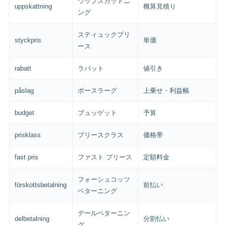
ウップスカットニ
uppskattning
概算見積り
ング
スティュックプリ
styckpris
単価
ース
rabatt
ラバット
値引き
påslag
ポースラーグ
上乗せ・利益幅
budget
ブュッゲット
予算
prisklass
プリースクラス
価格帯
fast pris
ファスト プリース
定額料金
フォーシュコッツ
förskottsbetalning
前払い
ベターニング
デールベターニン
delbetalning
分割払い
グ