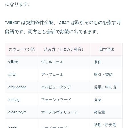
になります。
“villkor” は契約条件全般、”affär” は取引そのものを指す万
能語です。両方とも会話で頻繁に出てきます。
スウェーデン語
読み方（カタカナ発音）
日本語訳
villkor
ヴィルコール
条件
affär
アッフェール
取引・契約
erbjudande
エルビューダンデ
提示・申し出
förslag
フォーシュラーグ
提案
ordervolym
オーデルヴォリューム
発注量
納期・所要期
ledtid
レードティード