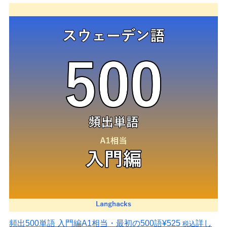
頻出500単語 入門編
A1相当・最初の500語
¥525
詳し
税込