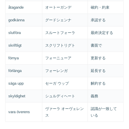
åtagande
オートーガンデ
確約・約束
godkänna
グードシェンナ
承認する
slutföra
スルートフォーラ
最終決定する
skriftligt
スクリフトリグト
書面で
förnya
フォーニューア
更新する
förlänga
フォーレンガ
延長する
säga upp
セーガ ウップ
解約する
skyldighet
シュルディヘート
義務
ヴァーラ オーヴェレン
認識が一致して
vara överens
ス
いる