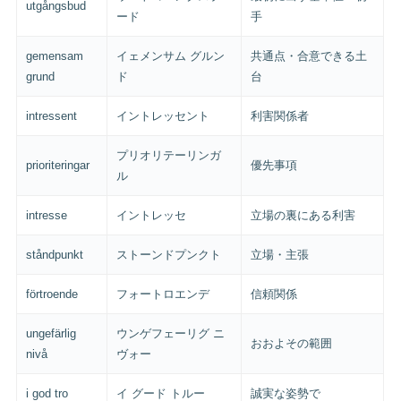
utgångsbud
ード
手
gemensam
イェメンサム グルン
共通点・合意できる土
grund
ド
台
intressent
イントレッセント
利害関係者
プリオリテーリンガ
prioriteringar
優先事項
ル
intresse
イントレッセ
立場の裏にある利害
ståndpunkt
ストーンドプンクト
立場・主張
förtroende
フォートロエンデ
信頼関係
ungefärlig
ウンゲフェーリグ ニ
おおよその範囲
nivå
ヴォー
i god tro
イ グード トルー
誠実な姿勢で