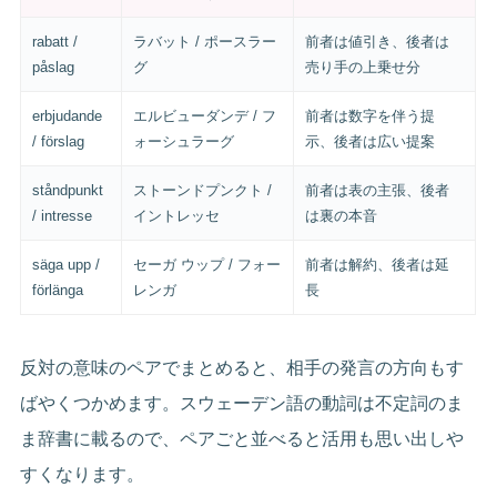
rabatt /
ラバット / ポースラー
前者は値引き、後者は
påslag
グ
売り手の上乗せ分
erbjudande
エルビューダンデ / フ
前者は数字を伴う提
/ förslag
ォーシュラーグ
示、後者は広い提案
ståndpunkt
ストーンドプンクト /
前者は表の主張、後者
/ intresse
イントレッセ
は裏の本音
säga upp /
セーガ ウップ / フォー
前者は解約、後者は延
förlänga
レンガ
長
反対の意味のペアでまとめると、相手の発言の方向もす
ばやくつかめます。スウェーデン語の動詞は不定詞のま
ま辞書に載るので、ペアごと並べると活用も思い出しや
すくなります。