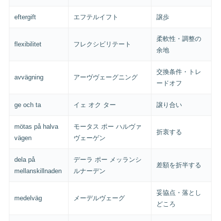
eftergift
エフテルイフト
譲歩
柔軟性・調整の
flexibilitet
フレクシビリテート
余地
交換条件・トレ
avvägning
アーヴヴェーグニング
ードオフ
ge och ta
イェ オク ター
譲り合い
mötas på halva
モータス ポー ハルヴァ
折衷する
vägen
ヴェーゲン
dela på
デーラ ポー メッランシ
差額を折半する
mellanskillnaden
ルナーデン
妥協点・落とし
medelväg
メーデルヴェーグ
どころ