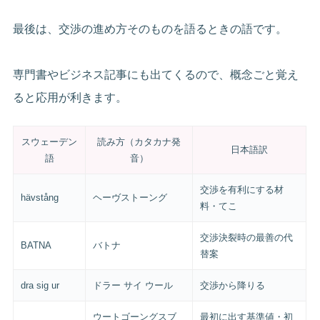
最後は、交渉の進め方そのものを語るときの語です。
専門書やビジネス記事にも出てくるので、概念ごと覚え
ると応用が利きます。
スウェーデン
読み方（カタカナ発
日本語訳
語
音）
交渉を有利にする材
hävstång
ヘーヴストーング
料・てこ
交渉決裂時の最善の代
BATNA
バトナ
替案
dra sig ur
ドラー サイ ウール
交渉から降りる
ウートゴーングスブ
最初に出す基準値・初