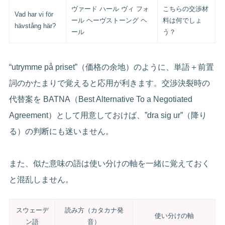
ヴァード ハール ヴィ フォ
こちらの交渉材
Vad har vi för
ール ヘーヴストーング ヘ
料は何でしょ
hävstång här?
ール
う？
“utrymme på priset”（価格の余地）のように、単語＋前置
詞のかたまりで覚えると応用が利きます。交渉決裂時の
代替案を BATNA（Best Alternative To a Negotiated
Agreement）として用意しておけば、”dra sig ur”（降り
る）の判断にも迷いません。
また、似た意味の語は使い分けの軸を一緒に覚えておく
と混乱しません。
スウェーデ
読み方（カタカナ発
使い分けの軸
ン語
音）