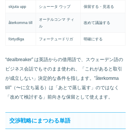
skjuta upp
シューータ ウップ
保留する・見送る
オーテルコンマ ティ
återkomma till
改めて議論する
ル
förtydliga
フォーテュードリガ
明確にする
“dealbreaker” は英語からの借用語で、スウェーデン語の
ビジネス会話でもそのまま使われ、「これがあると取引
が成立しない」決定的な条件を指します。”återkomma
till”（〜に立ち返る）は「あとで蒸し返す」のではなく
「改めて検討する」前向きな保留として使えます。
交渉戦略にまつわる単語