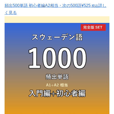
頻出500単語 初心者編
A2相当・次の500語
¥525
詳し
税込
く見る