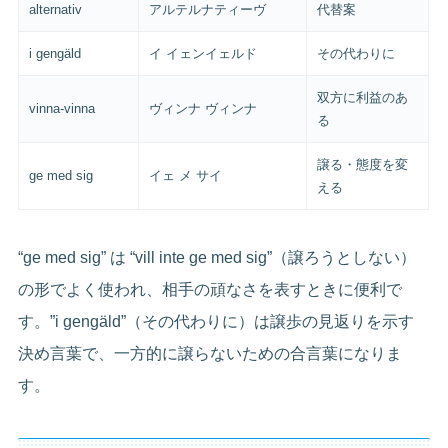
alternativ
アルテルナティーヴ
代替案
i gengäld
イ イェンイェルド
その代わりに
双方に利益のあ
vinna-vinna
ヴィンナ ヴィンナ
る
譲る・態度を変
ge med sig
イェ メ サイ
える
“ge med sig” は “vill inte ge med sig”（譲ろうとしない）
の形でよく使われ、相手の頑なさを表すときに便利で
す。”i gengäld”（その代わりに）は譲歩の見返りを示す
決め言葉で、一方的に譲らないための合言葉になりま
す。