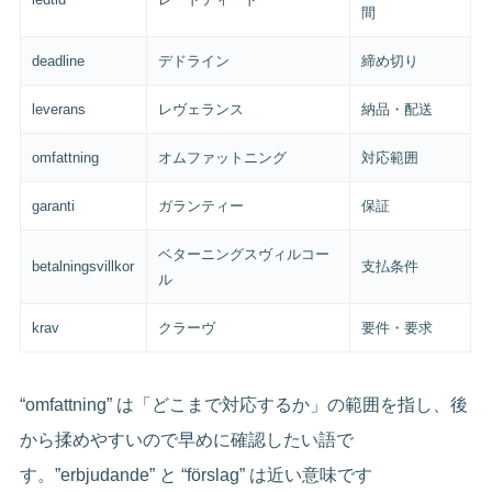
間
deadline
デドライン
締め切り
leverans
レヴェランス
納品・配送
omfattning
オムファットニング
対応範囲
garanti
ガランティー
保証
ベターニングスヴィルコー
betalningsvillkor
支払条件
ル
krav
クラーヴ
要件・要求
“omfattning” は「どこまで対応するか」の範囲を指し、後
から揉めやすいので早めに確認したい語で
す。”erbjudande” と “förslag” は近い意味です