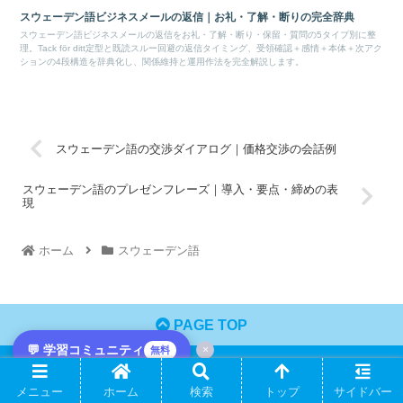
スウェーデン語ビジネスメールの返信｜お礼・了解・断りの完全辞典
スウェーデン語ビジネスメールの返信をお礼・了解・断り・保留・質問の5タイプ別に整
理。Tack för ditt定型と既読スルー回避の返信タイミング、受領確認＋感情＋本体＋次アク
ションの4段構造を辞典化し、関係維持と運用作法を完全解説します。
スウェーデン語の交渉ダイアログ｜価格交渉の会話例
スウェーデン語のプレゼンフレーズ｜導入・要点・締めの表
現
ホーム
スウェーデン語
PAGE TOP
💬 学習コミュニティ
×
無料
カテゴリー
メニュー
ホーム
検索
トップ
サイドバー