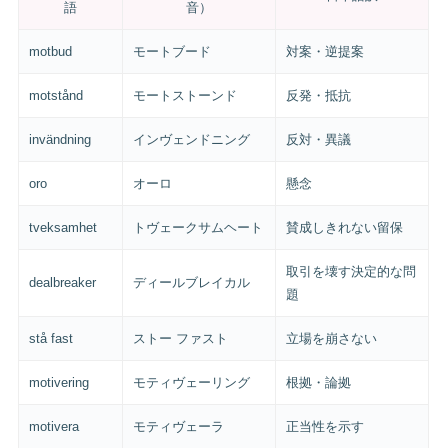
語
音）
motbud
モートブード
対案・逆提案
motstånd
モートストーンド
反発・抵抗
invändning
インヴェンドニング
反対・異議
oro
オーロ
懸念
tveksamhet
トヴェークサムヘート
賛成しきれない留保
取引を壊す決定的な問
dealbreaker
ディールブレイカル
題
stå fast
ストー ファスト
立場を崩さない
motivering
モティヴェーリング
根拠・論拠
motivera
モティヴェーラ
正当性を示す