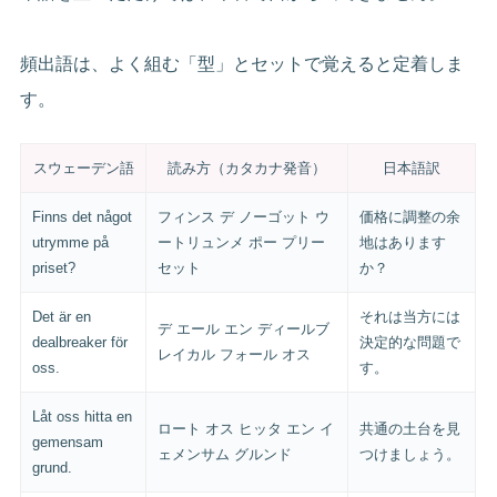
頻出語は、よく組む「型」とセットで覚えると定着しま
す。
スウェーデン語
読み方（カタカナ発音）
日本語訳
Finns det något
フィンス デ ノーゴット ウ
価格に調整の余
utrymme på
ートリュンメ ポー プリー
地はあります
priset?
セット
か？
Det är en
それは当方には
デ エール エン ディールブ
dealbreaker för
決定的な問題で
レイカル フォール オス
oss.
す。
Låt oss hitta en
ロート オス ヒッタ エン イ
共通の土台を見
gemensam
ェメンサム グルンド
つけましょう。
grund.