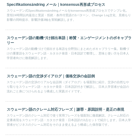
Specifikationsändring メール｜konsensus再形成プロセス
スウェーデン式Specifikationsändringメールをkonsensus再形成プロセスでテンプレ化。
受領24時間以内返信と受諾・拒絶・条件付受諾の3パターン、Change Log文化、見積もり
影響の同時提示、影響評価3軸を実戦解説します。
スウェーデン語の動機づけ頻出単語｜称賛・エンゲージメントのボキャブラ
リー
スウェーデン語の動機づけで頻出する単語を分野別にまとめたボキャブラリー集。動機づ
けの重要語をスウェーデン語・カタカナ発音・日本語訳で整理し、意味と使い方を日本人
学習者向けに徹底解説します。
スウェーデン語の交渉ダイアログ｜価格交渉の会話例
スウェーデン語の交渉のリアルな会話例（ダイアログ）を場面別に紹介。交渉の自然なや
り取りをスウェーデン語・カタカナ発音・日本語訳付きで解説し、日本人学習者が会話の
流れごと身につけられるよう構成した実践ガイドです。
スウェーデン語のクレーム対応フレーズ｜謝罪・原因説明・是正の表現
スウェーデン語のクレーム対応で使う実用フレーズを場面別に徹底解説。クレーム対応の
定番表現をスウェーデン語・カタカナ発音・日本語訳の3点セットで紹介します。日本人学
習者がビジネスのクレーム対応をそのまま使えるよう構成した保存版です。