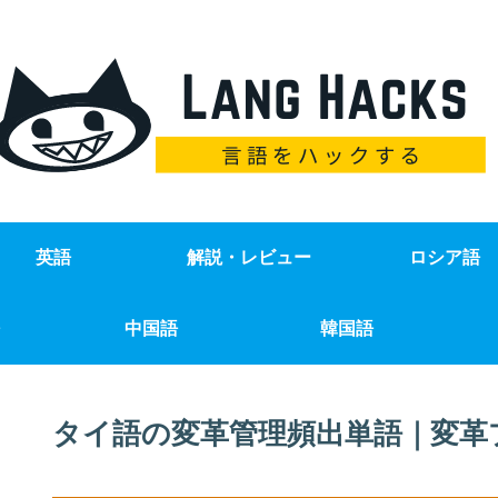
英語
解説・レビュー
ロシア語
中国語
韓国語
タイ語の変革管理頻出単語｜変革