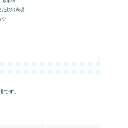
する単語
せた頻出表現
コツ
語です。