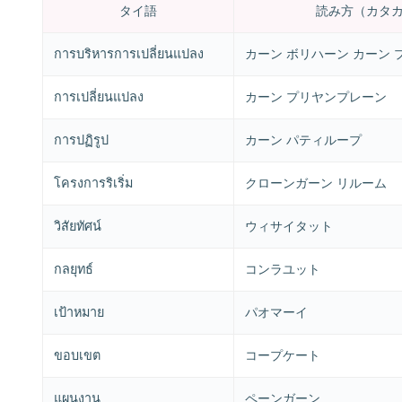
タイ語
読み方（カタ
การบริหารการเปลี่ยนแปลง
カーン ボリハーン カーン
การเปลี่ยนแปลง
カーン プリヤンプレーン
การปฏิรูป
カーン パティループ
โครงการริเริ่ม
クローンガーン リルーム
วิสัยทัศน์
ウィサイタット
กลยุทธ์
コンラユット
เป้าหมาย
パオマーイ
ขอบเขต
コープケート
แผนงาน
ペーンガーン