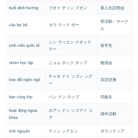
buổi định hướng
ブオイ ディン フオン
新入生説明会
部活動・サーク
câu lạc bộ
カウ ラック ボー
ル
シン ヴィエン クオック
sinh viên quốc tế
留学生
テー
nhóm học tập
ニョム ホック タップ
勉強会
チャオ ドイ ンゴン ング
trao đổi ngôn ngữ
言語交換
ー
bạn cùng lớp
バン クン ロップ
同級生
hoạt động ngoại
ホアッ ドン ンゴアイ コ
課外活動
khóa
ア
tình nguyện
ティン ングエン
ボランティア