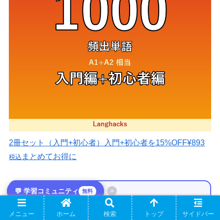
2冊セット（入門+初心者）
入門+初心者を15%OFF
¥893
まとめてお得に
税込
💬 学習コミュニティ
×
無料
🌍 Langhacks 学習コミュニティ｜メンバー
メニュー
ホーム
検索
トップ
サイドバー
募集中！