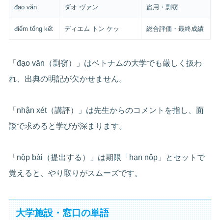
đạo văn
ダオ ヴァン
盗用・剽窃
điểm tổng kết
ディエム トン ケッ
総合評価・最終成績
「đạo văn（剽窃）」はベトナムの大学でも厳しく扱わ
れ、出典の明記が欠かせません。
「nhận xét（講評）」は先生からのコメントを指し、面
談で求めると学びが深まります。
「nộp bài（提出する）」は期限「hạn nộp」とセットで
覚えると、やり取りがスムーズです。
大学施設・窓口の単語