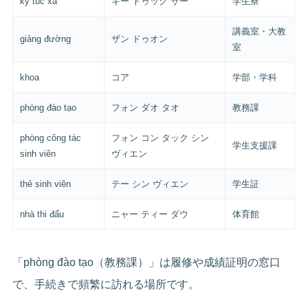
ký túc xá
キー トゥック サー
学生寮
講義室・大教
giảng đường
ザン ドゥオン
室
khoa
コア
学部・学科
phòng đào tạo
フォン ダオ タオ
教務課
phòng công tác
フォン コン タック シン
学生支援課
sinh viên
ヴィエン
thẻ sinh viên
テー シン ヴィエン
学生証
nhà thi đấu
ニャー ティー ダウ
体育館
「phòng đào tạo（教務課）」は履修や成績証明の窓口
で、手続きで頻繁に訪れる場所です。