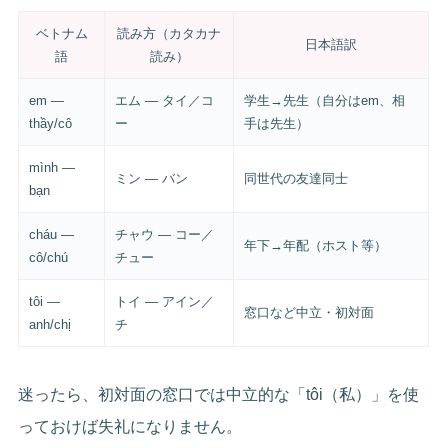
ベトナム
読み方（カタカナ
日本語訳
語
読み）
em —
エム — タイ／コ
学生→先生（自分はem、相
thầy/cô
ー
手は先生）
mình —
ミン — バン
同世代の友達同士
bạn
cháu —
チャウ — コー／
年下→年配（ホスト等）
cô/chú
チュー
tôi —
トイ — アイン／
窓口など中立・初対面
anh/chị
チ
迷ったら、初対面の窓口では中立的な「tôi（私）」を使
っておけば失礼になりません。