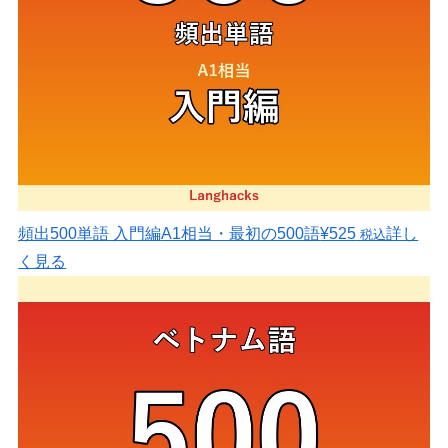
頻出500単語 入門編
A1相当・最初の500語
¥525
詳し
税込
く見る