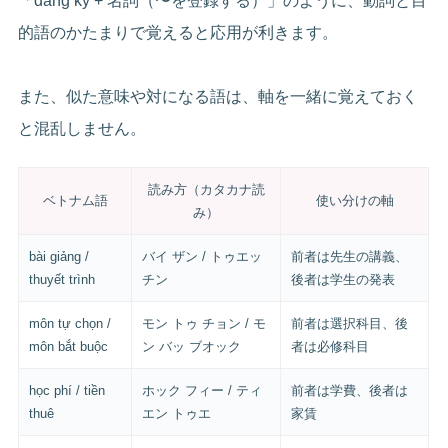
「đăng ký + 名詞（〜を登録する）」のように、動詞と目
的語のかたまりで覚えると応用が利きます。
また、似た意味や対になる語は、軸を一緒に覚えておく
と混乱しません。
読み方（カタカナ読
ベトナム語
使い分けの軸
み）
bài giảng /
バイ ザン / トゥエッ
前者は先生の講義、
thuyết trình
チン
後者は学生の発表
môn tự chọn /
モン トゥ チョン / モ
前者は選択科目、後
môn bắt buộc
ン バッ ブオック
者は必修科目
học phí / tiền
ホック フィー / ティ
前者は学費、後者は
thuê
エン トゥエ
家賃