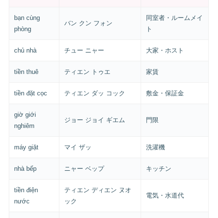
bạn cùng
同室者・ルームメイ
バン クン フォン
phòng
ト
chủ nhà
チュー ニャー
大家・ホスト
tiền thuê
ティエン トゥエ
家賃
tiền đặt cọc
ティエン ダッ コック
敷金・保証金
giờ giới
ジョー ジョイ ギエム
門限
nghiêm
máy giặt
マイ ザッ
洗濯機
nhà bếp
ニャー ベップ
キッチン
tiền điện
ティエン ディエン ヌオ
電気・水道代
nước
ック