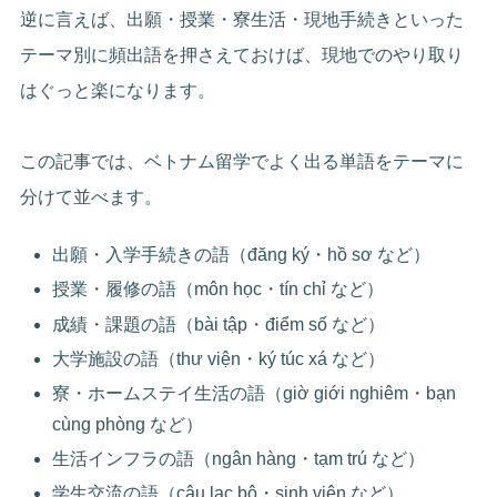
逆に言えば、出願・授業・寮生活・現地手続きといった
テーマ別に頻出語を押さえておけば、現地でのやり取り
はぐっと楽になります。
この記事では、ベトナム留学でよく出る単語をテーマに
分けて並べます。
出願・入学手続きの語（đăng ký・hồ sơ など）
授業・履修の語（môn học・tín chỉ など）
成績・課題の語（bài tập・điểm số など）
大学施設の語（thư viện・ký túc xá など）
寮・ホームステイ生活の語（giờ giới nghiêm・bạn
cùng phòng など）
生活インフラの語（ngân hàng・tạm trú など）
学生交流の語（câu lạc bộ・sinh viên など）