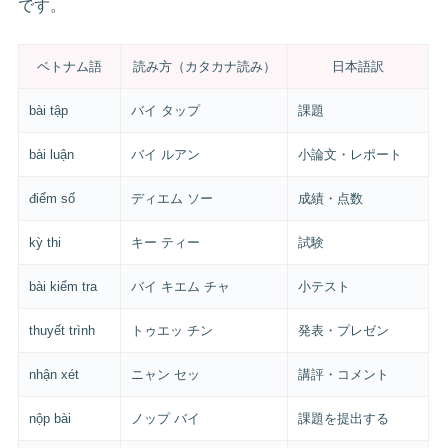
です。
ベトナム語
読み方（カタカナ読み）
日本語訳
bài tập
バイ タップ
課題
bài luận
バイ ルアン
小論文・レポート
điểm số
ディエム ソー
成績・点数
kỳ thi
キー ティー
試験
bài kiểm tra
バイ キエム チャ
小テスト
thuyết trình
トゥエッ チン
発表・プレゼン
nhận xét
ニャン セッ
講評・コメント
nộp bài
ノップ バイ
課題を提出する