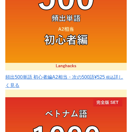
頻出500単語 初心者編
A2相当・次の500語
¥525
詳し
税込
く見る