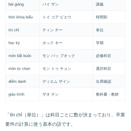
bài giảng
バイ ザン
講義
thời khóa biểu
トイ コア ビエウ
時間割
tín chỉ
ティン チー
単位
học kỳ
ホック キー
学期
môn bắt buộc
モン バッ ブオック
必修科目
môn tự chọn
モン トゥ チョン
選択科目
điểm danh
ディエム ザイン
出席確認
giáo trình
ザオ チン
教科書・教材
「tín chỉ（単位）」は科目ごとに数が決まっており、卒業
要件の計算に使う基本の語です。