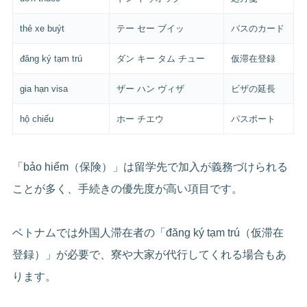
thẻ xe buýt
テー セー ブイッ
バスのカード
đăng ký tạm trú
ダン キー タム チュー
仮滞在登録
gia hạn visa
ザー ハン ヴィザ
ビザの延長
hộ chiếu
ホー チエウ
パスポート
「bảo hiểm（保険）」は留学先で加入が義務づけられる
ことが多く、手続きの優先度が高い項目です。
ベトナムでは外国人滞在者の「đăng ký tạm trú（仮滞在
登録）」が必要で、寮や大家が代行してくれる場合もあ
ります。