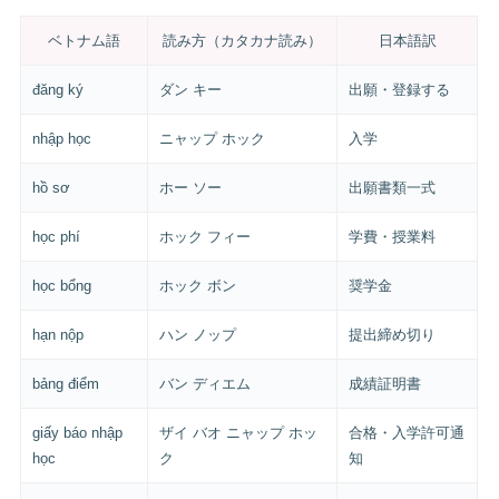
ベトナム語
読み方（カタカナ読み）
日本語訳
đăng ký
ダン キー
出願・登録する
nhập học
ニャップ ホック
入学
hồ sơ
ホー ソー
出願書類一式
học phí
ホック フィー
学費・授業料
học bổng
ホック ボン
奨学金
hạn nộp
ハン ノップ
提出締め切り
bảng điểm
バン ディエム
成績証明書
giấy báo nhập
ザイ バオ ニャップ ホッ
合格・入学許可通
học
ク
知