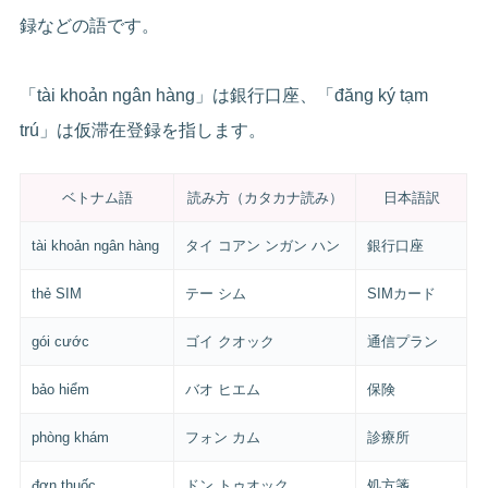
録などの語です。
「tài khoản ngân hàng」は銀行口座、「đăng ký tạm
trú」は仮滞在登録を指します。
ベトナム語
読み方（カタカナ読み）
日本語訳
tài khoản ngân hàng
タイ コアン ンガン ハン
銀行口座
thẻ SIM
テー シム
SIMカード
gói cước
ゴイ クオック
通信プラン
bảo hiểm
バオ ヒエム
保険
phòng khám
フォン カム
診療所
đơn thuốc
ドン トゥオック
処方箋