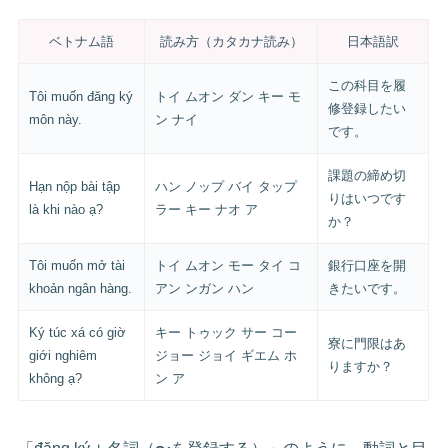
ベトナム語
読み方（カタカナ読み）
日本語訳
この科目を履
Tôi muốn đăng ký
トイ ムオン ダン キー モ
修登録したい
môn này.
ン ナイ
です。
課題の締め切
Hạn nộp bài tập
ハン ノップ バイ タップ
りはいつです
là khi nào ạ?
ラー キー ナオ ア
か？
Tôi muốn mở tài
トイ ムオン モー タイ コ
銀行口座を開
khoản ngân hàng.
アン ンガン ハン
きたいです。
Ký túc xá có giờ
キー トゥック サー コー
寮に門限はあ
giới nghiêm
ジョー ジョイ ギエム ホ
りますか？
không ạ?
ン ア