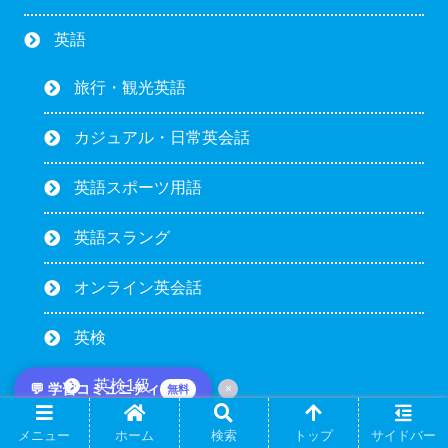
英語
旅行・観光英語
カジュアル・日常英会話
英語スポーツ用語
英語スラング
オンライン英会話
英検
英検1級
💬 学習コミュニティ
×
無料
英検準1級
メニュー
ホーム
検索
トップ
サイドバー