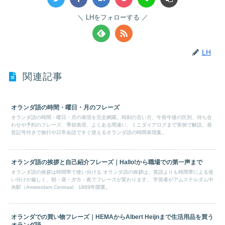
LHをフォローする
LH
関連記事
オランダ語の時間・曜日・月のフレーズ
オランダ語の時間・曜日・月の表現を完全網羅。時刻の言い方、午前午後の区別、待ち合
わせや予約のフレーズ、季節表現、よくある間違い、ミニダイアログまで実例で解説。発
音記号付きで旅行や日常会話ですぐ使えるオランダ語の時間表現集。
オランダ語の挨拶と自己紹介フレーズ｜Hallo!から職場での第一声まで
オランダ語の挨拶は時間帯で使い分ける オランダ語の挨拶は、英語よりも時間帯による使
い分けが厳しく、朝・昼・夕方・夜でフレーズが変わります。 学習者がアムステルダム中
央駅（Amsterdam Centraal、1889年開業。
オランダでの買い物フレーズ｜HEMAからAlbert Heijnまで生活用品を買う