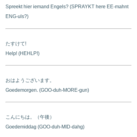
Spreekt hier iemand Engels? (SPRAYKT here EE-mahnt
ENG-uls?)
たすけて!
Help! (HEHLP!)
おはようございます。
Goedemorgen. (GOO-duh-MORE-gun)
こんにちは。（午後）
Goedemiddag (GOO-duh-MID-dahg)