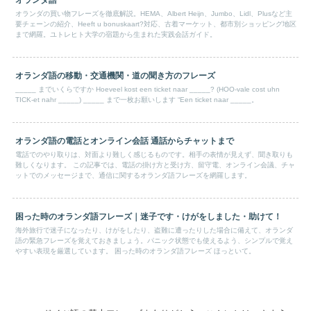
オランダ語
オランダの買い物フレーズを徹底解説。HEMA、Albert Heijn、Jumbo、Lidl、Plusなど主
要チェーンの紹介、Heeft u bonuskaart?対応、古着マーケット、都市別ショッピング地区
まで網羅。ユトレヒト大学の宿題から生まれた実践会話ガイド。
オランダ語の移動・交通機関・道の聞き方のフレーズ
_____ までいくらですか Hoeveel kost een ticket naar _____? (HOO-vale cost uhn
TICK-et nahr _____) _____ まで一枚お願いします “Een ticket naar _____。
オランダ語の電話とオンライン会話 通話からチャットまで
電話でのやり取りは、対面より難しく感じるものです。相手の表情が見えず、聞き取りも
難しくなります。 この記事では、電話の掛け方と受け方、留守電、オンライン会議、チャ
ットでのメッセージまで、通信に関するオランダ語フレーズを網羅します。
困った時のオランダ語フレーズ｜迷子です・けがをしました・助けて！
海外旅行で迷子になったり、けがをしたり、盗難に遭ったりした場合に備えて、オランダ
語の緊急フレーズを覚えておきましょう。パニック状態でも使えるよう、シンプルで覚え
やすい表現を厳選しています。 困った時のオランダ語フレーズ ほっといて。