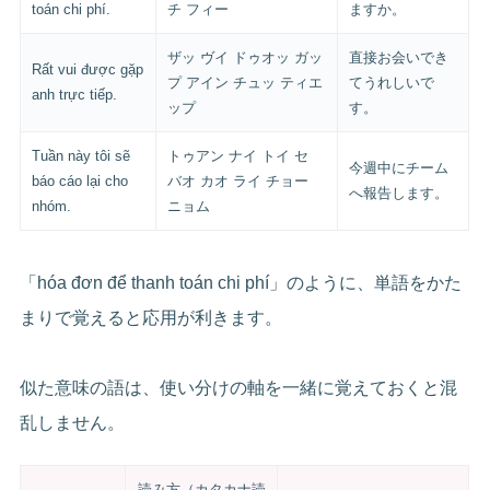
toán chi phí.
チ フィー
ますか。
ザッ ヴイ ドゥオッ ガッ
直接お会いでき
Rất vui được gặp
プ アイン チュッ ティエ
てうれしいで
anh trực tiếp.
ップ
す。
Tuần này tôi sẽ
トゥアン ナイ トイ セ
今週中にチーム
báo cáo lại cho
バオ カオ ライ チョー
へ報告します。
nhóm.
ニョム
「hóa đơn để thanh toán chi phí」のように、単語をかた
まりで覚えると応用が利きます。
似た意味の語は、使い分けの軸を一緒に覚えておくと混
乱しません。
読み方（カタカナ読