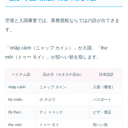
空港と入国審査では、業務渡航ならではの語が出てきま
す。
「nhập cảnh（ニャップ カイン）」が入国、「thư
mời（トゥー モイ）」が招へい状を指します。
ベトナム語
読み方（カタカナ読み）
日本語訳
nhập cảnh
ニャップ カイン
入国（審査）
hộ chiếu
ホ チエウ
パスポート
thị thực
ティ トゥック
ビザ・査証
thư mời
トゥー モイ
招へい状