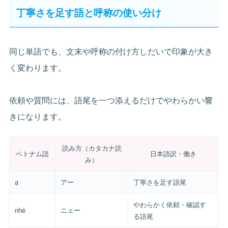
丁寧さを足す語と呼称の使い分け
同じ単語でも、文末や呼称の付け方しだいで印象が大き
く変わります。
依頼や質問には、語尾を一つ添えるだけでやわらかい響
きになります。
読み方（カタカナ読
ベトナム語
日本語訳・働き
み）
ạ
アー
丁寧さを足す語尾
やわらかく依頼・確認す
nhé
ニェー
る語尾