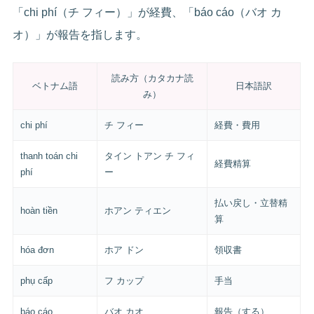
「chi phí（チ フィー）」が経費、「báo cáo（バオ カ
オ）」が報告を指します。
読み方（カタカナ読
ベトナム語
日本語訳
み）
chi phí
チ フィー
経費・費用
thanh toán chi
タイン トアン チ フィ
経費精算
phí
ー
払い戻し・立替精
hoàn tiền
ホアン ティエン
算
hóa đơn
ホア ドン
領収書
phụ cấp
フ カップ
手当
báo cáo
バオ カオ
報告（する）