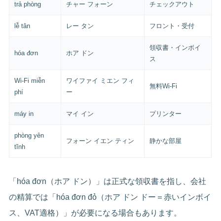
trả phòng
チャー フォーン
チェックアウト
lễ tân
レー タン
フロント・受付
領収書・インボイ
hóa đơn
ホア ドン
ス
Wi-Fi miễn
ワイファイ ミエン フィ
無料Wi-Fi
phí
ー
máy in
マイ イン
プリンター
phòng yên
フォーン イエン ティン
静かな部屋
tĩnh
「hóa đơn（ホア ドン）」は正式な領収書を指し、会社
の精算では「hóa đơn đỏ（ホア ドン ドー＝赤いインボイ
ス、VAT適格）」が必要になる場合もあります。