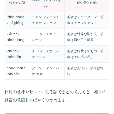
ベトナム語
使い分けの軸
み）
nhận phòng
ニャン フォーン /
前者はチェックイン、後
/ trả phòng
チャー フォーン
者はチェックアウト
đối tác /
ドイ タッ / カイッ
前者は対等な取引先、後
khách hàng
ハーン
者は買い手・顧客
chi phí /
チ フィー / ホアン
前者は経費そのもの、後
hoàn tiền
ティエン
者はその払い戻し
thanh toán /
タイン トアン / バ
前者は支払い、後者は報
báo cáo
オ カオ
告
反対の意味やセットになる語でまとめておくと、相手の
発言の意図もすばやくつかめます。