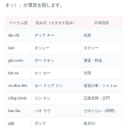
オッ）」が運賃を指します。
ベトナム語
読み方（カタカナ読み）
日本語訳
địa chỉ
ディア チー
住所
taxi
タッシー
タクシー
giá cước
ザー クオッ
運賃・料金
kẹt xe
ケッ セー
渋滞
xe đưa đón
セー ドゥア ドン
送迎の車・シャトル
cổng chính
コン チン
正面玄関・正門
bao lâu
バオ ラウ
どのくらい（時間）
gấp
ガップ
急ぎの