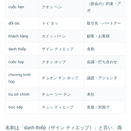
（面会の）約束・ア
cuộc hẹn
クオッ ヘン
ポ
đối tác
ドイ タッ
取引先・パートナー
khách hàng
カイッ ハーン
顧客・お客様
danh thiếp
ザイン ティエップ
名刺
cuộc họp
クオッ ホップ
会議・打ち合わせ
chương trình
チュオン チン ホップ
議題・アジェンダ
họp
trụ sở chính
チュー ソー チン
本社
trực tiếp
チュッ ティエップ
直接・対面で
名刺は「danh thiếp（ザイン ティエップ）」と言い、両