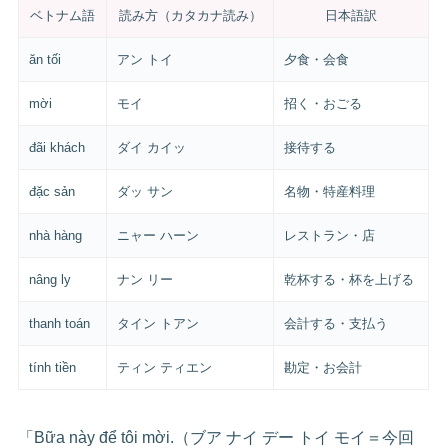
ベトナム語
読み方（カタカナ読み）
日本語訳
ăn tối
アン トイ
夕食・会食
mời
モイ
招く・おごる
đãi khách
ダイ カイッ
接待する
đặc sản
ダッ サン
名物・特産料理
nhà hàng
ニャー ハーン
レストラン・店
nâng ly
ナン リー
乾杯する・杯を上げる
thanh toán
タイン トアン
会計する・支払う
tính tiền
ティン ティエン
勘定・お会計
「Bữa này để tôi mời.（ブア ナイ デー トイ モイ＝今回