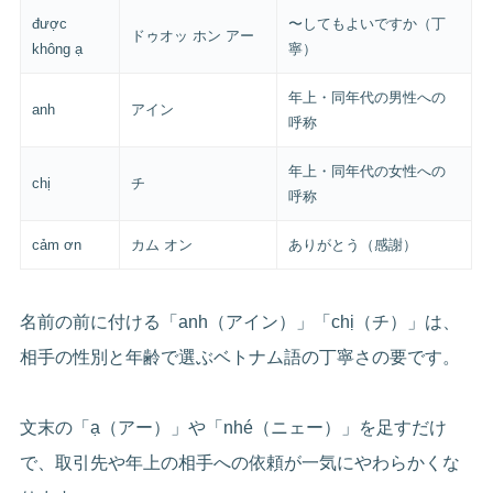
được
〜してもよいですか（丁
ドゥオッ ホン アー
không ạ
寧）
年上・同年代の男性への
anh
アイン
呼称
年上・同年代の女性への
chị
チ
呼称
cảm ơn
カム オン
ありがとう（感謝）
名前の前に付ける「anh（アイン）」「chị（チ）」は、
相手の性別と年齢で選ぶベトナム語の丁寧さの要です。
文末の「ạ（アー）」や「nhé（ニェー）」を足すだけ
で、取引先や年上の相手への依頼が一気にやわらかくな