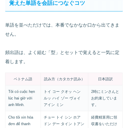
覚えた単語を会話につなぐコツ
単語を並べただけでは、本番でなかなか口から出てきま
せん。
頻出語は、よく組む「型」とセットで覚えると一気に定
着します。
ベトナム語
読み方（カタカナ読み）
日本語訳
Tôi có cuộc hẹn
トイ コー クオッ ヘン
2時にミンさんと
lúc hai giờ với
ルッ ハイ ゾー ヴォイ
お約束していま
anh Minh.
アイン ミン
す。
Cho tôi xin hóa
チョー トイ シン ホア
経費精算用に領
đơn để thanh
ドン デー タイン トアン
収書をいただけ