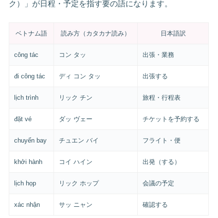
ク）」が日程・予定を指す要の語になります。
ベトナム語
読み方（カタカナ読み）
日本語訳
công tác
コン タッ
出張・業務
đi công tác
ディ コン タッ
出張する
lịch trình
リック チン
旅程・行程表
đặt vé
ダッ ヴェー
チケットを予約する
chuyến bay
チュエン バイ
フライト・便
khởi hành
コイ ハイン
出発（する）
lịch họp
リック ホップ
会議の予定
xác nhận
サッ ニャン
確認する