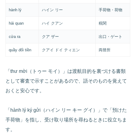
hành lý
ハイン リー
手荷物・荷物
hải quan
ハイ クアン
税関
cửa ra
クア ザー
出口・ゲート
quầy đổi tiền
クアイ ドイ ティエン
両替所
「thư mời（トゥー モイ）」は渡航目的を裏づける書類
として審査で示すことがあるので、語そのものを覚えて
おくと安心です。
「hành lý ký gửi（ハイン リー キー グイ）」で「預けた
手荷物」を指し、受け取り場所を尋ねるときに役立ちま
す。