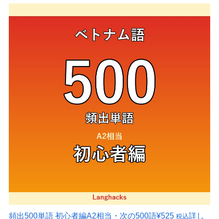
頻出500単語 初心者編
A2相当・次の500語
¥525
詳し
税込