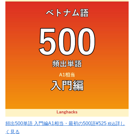
頻出500単語 入門編
A1相当・最初の500語
¥525
詳し
税込
く見る