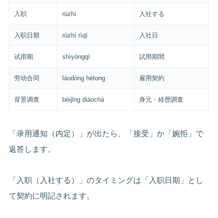
入职
rùzhí
入社する
入职日期
rùzhí rìqī
入社日
试用期
shìyòngqī
試用期間
劳动合同
láodòng hétong
雇用契約
背景调查
bèijǐng diàochá
身元・経歴調査
「录用通知（内定）」が出たら、「接受」か「婉拒」で
返答します。
「入职（入社する）」のタイミングは「入职日期」とし
て契約に明記されます。