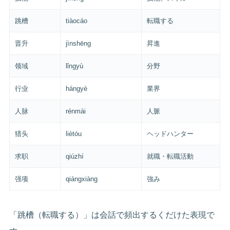
跳槽
tiàocáo
転職する
晋升
jìnshēng
昇進
领域
lǐngyù
分野
行业
hángyè
業界
人脉
rénmài
人脈
猎头
liètóu
ヘッドハンター
求职
qiúzhí
就職・転職活動
强项
qiángxiàng
強み
「跳槽（転職する）」は会話で頻出するくだけた表現で