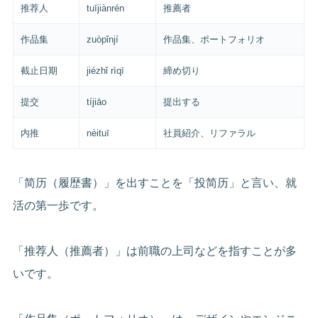
推荐人
tuījiànrén
推薦者
作品集
zuòpǐnjí
作品集、ポートフォリオ
截止日期
jiézhǐ rìqī
締め切り
提交
tíjiāo
提出する
内推
nèituī
社員紹介、リファラル
「简历（履歴書）」を出すことを「投简历」と言い、就
活の第一歩です。
「推荐人（推薦者）」は前職の上司などを指すことが多
いです。