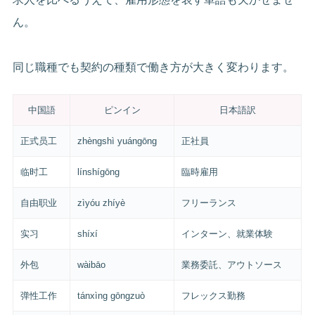
ん。
同じ職種でも契約の種類で働き方が大きく変わります。
中国語
ピンイン
日本語訳
正式员工
zhèngshì yuángōng
正社員
临时工
línshígōng
臨時雇用
自由职业
zìyóu zhíyè
フリーランス
实习
shíxí
インターン、就業体験
外包
wàibāo
業務委託、アウトソース
弹性工作
tánxìng gōngzuò
フレックス勤務