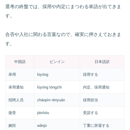
選考の終盤では、採用や内定にまつわる単語が出てきま
す。
合否や入社に関わる言葉なので、確実に押さえておきま
す。
中国語
ピンイン
日本語訳
录用
lùyòng
採用する
录用通知
lùyòng tōngzhī
内定、採用通知
招聘人员
zhāopìn rényuán
採用担当
接受
jiēshòu
受諾する
婉拒
wǎnjù
丁重に辞退する