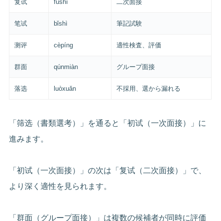
复试
fùshì
二次面接
笔试
bǐshì
筆記試験
测评
cèpíng
適性検査、評価
群面
qúnmiàn
グループ面接
落选
luòxuǎn
不採用、選から漏れる
「筛选（書類選考）」を通ると「初试（一次面接）」に
進みます。
「初试（一次面接）」の次は「复试（二次面接）」で、
より深く適性を見られます。
「群面（グループ面接）」は複数の候補者が同時に評価