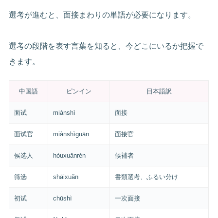
選考が進むと、面接まわりの単語が必要になります。
選考の段階を表す言葉を知ると、今どこにいるか把握で
きます。
中国語
ピンイン
日本語訳
面试
miànshì
面接
面试官
miànshìguān
面接官
候选人
hòuxuǎnrén
候補者
筛选
shāixuǎn
書類選考、ふるい分け
初试
chūshì
一次面接