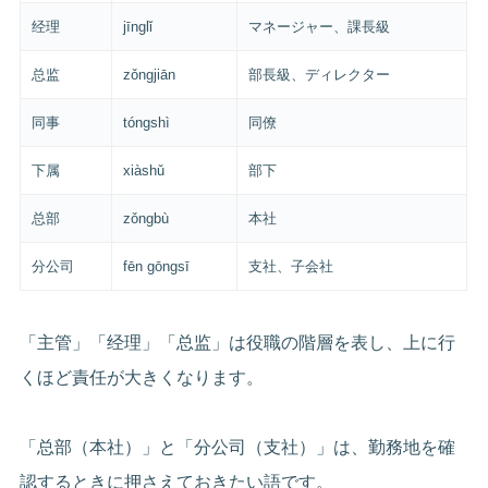
经理
jīnglǐ
マネージャー、課長級
总监
zǒngjiān
部長級、ディレクター
同事
tóngshì
同僚
下属
xiàshǔ
部下
总部
zǒngbù
本社
分公司
fēn gōngsī
支社、子会社
「主管」「经理」「总监」は役職の階層を表し、上に行
くほど責任が大きくなります。
「总部（本社）」と「分公司（支社）」は、勤務地を確
認するときに押さえておきたい語です。