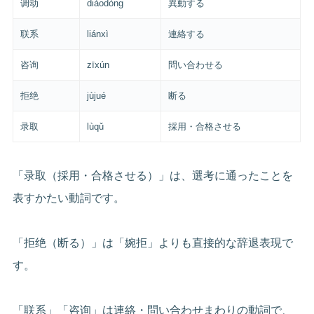
调动
diàodòng
異動する
联系
liánxì
連絡する
咨询
zīxún
問い合わせる
拒绝
jùjué
断る
录取
lùqǔ
採用・合格させる
「录取（採用・合格させる）」は、選考に通ったことを
表すかたい動詞です。
「拒绝（断る）」は「婉拒」よりも直接的な辞退表現で
す。
「联系」「咨询」は連絡・問い合わせまわりの動詞で、