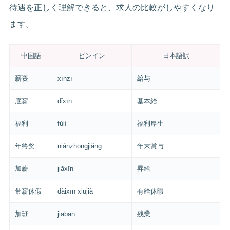
待遇を正しく理解できると、求人の比較がしやすくなり
ます。
中国語
ピンイン
日本語訳
薪资
xīnzī
給与
底薪
dǐxīn
基本給
福利
fúlì
福利厚生
年终奖
niánzhōngjiǎng
年末賞与
加薪
jiāxīn
昇給
带薪休假
dàixīn xiūjià
有給休暇
加班
jiābān
残業