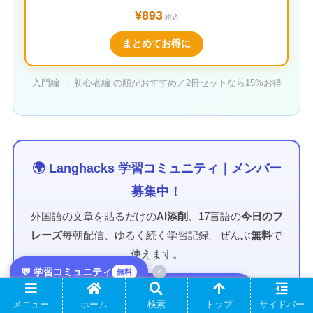
¥893
税込
まとめてお得に
入門編 → 初心者編 の順がおすすめ／2冊セットなら15%お得
🌍 Langhacks 学習コミュニティ｜メンバー
募集中！
外国語の文章を貼るだけの
AI添削
、17言語の
今日のフ
レーズ
毎朝配信、ゆるく続く学習記録。ぜんぶ
無料
で
使えます。
💬 学習コミュニティ
×
無料
💬 Discordで参加する（無料）
メニュー
ホーム
検索
トップ
サイドバー