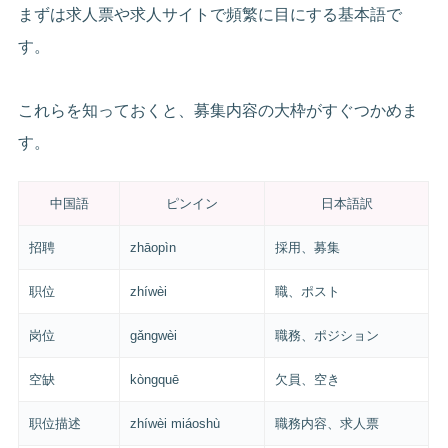
まずは求人票や求人サイトで頻繁に目にする基本語で
す。
これらを知っておくと、募集内容の大枠がすぐつかめま
す。
中国語
ピンイン
日本語訳
招聘
zhāopìn
採用、募集
职位
zhíwèi
職、ポスト
岗位
gǎngwèi
職務、ポジション
空缺
kòngquē
欠員、空き
职位描述
zhíwèi miáoshù
職務内容、求人票