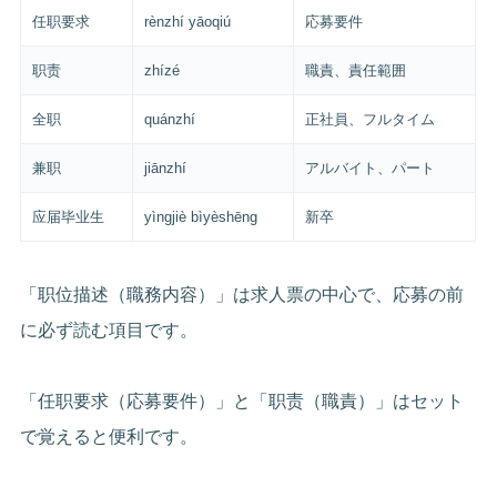
任职要求
rènzhí yāoqiú
応募要件
职责
zhízé
職責、責任範囲
全职
quánzhí
正社員、フルタイム
兼职
jiānzhí
アルバイト、パート
应届毕业生
yìngjiè bìyèshēng
新卒
「职位描述（職務内容）」は求人票の中心で、応募の前
に必ず読む項目です。
「任职要求（応募要件）」と「职责（職責）」はセット
で覚えると便利です。