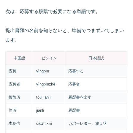
次は、応募する段階で必要になる単語です。
提出書類の名前を知らないと、準備でつまずいてしまい
ます。
中国語
ピンイン
日本語訳
应聘
yìngpìn
応募する
应聘者
yìngpìnzhě
応募者
投简历
tóu jiǎnlì
履歴書を出す
简历
jiǎnlì
履歴書
求职信
qiúzhíxìn
カバーレター、添え状