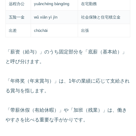
远程办公
yuǎnchéng bàngōng
在宅勤務
五险一金
wǔ xiǎn yì jīn
社会保険と住宅積立金
出差
chūchāi
出張
「薪资（給与）」のうち固定部分を「底薪（基本給）」
と呼び分けます。
「年终奖（年末賞与）」は、1年の業績に応じて支給され
る賞与を指します。
「带薪休假（有給休暇）」や「加班（残業）」は、働き
やすさを比べる重要な手がかりです。