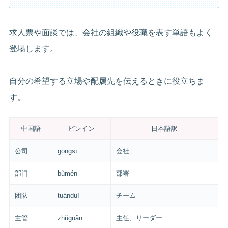
求人票や面談では、会社の組織や役職を表す単語もよく
登場します。
自分の希望する立場や配属先を伝えるときに役立ちま
す。
中国語
ピンイン
日本語訳
公司
gōngsī
会社
部门
bùmén
部署
团队
tuánduì
チーム
主管
zhǔguǎn
主任、リーダー