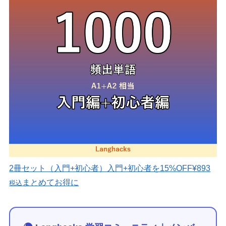
2冊セット（入門+初心者）
入門+初心者を15%OFF
¥893
まとめてお得に
税込