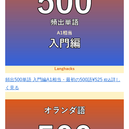
頻出500単語 入門編
A1相当・最初の500語
¥525
詳し
税込
く見る