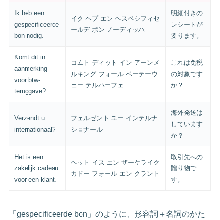
Ik heb een
明細付きの
イク ヘプ エン ヘスペシフィセ
gespecificeerde
レシートが
ールデ ボン ノーディッハ
bon nodig.
要ります。
Komt dit in
コムト ディット イン アーンメ
これは免税
aanmerking
ルキング フォール ベーテーウ
の対象です
voor btw-
ェー テルハーフェ
か？
teruggave?
海外発送は
Verzendt u
フェルゼント ユー インテルナ
しています
internationaal?
ショナール
か？
Het is een
取引先への
ヘット イス エン ザーケライク
zakelijk cadeau
贈り物で
カドー フォール エン クラント
voor een klant.
す。
「gespecificeerde bon」のように、形容詞＋名詞のかた