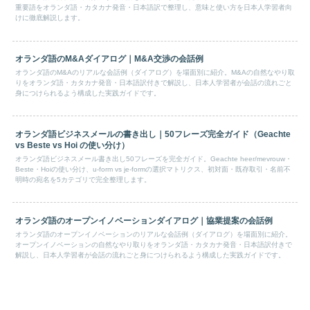
重要語をオランダ語・カタカナ発音・日本語訳で整理し、意味と使い方を日本人学習者向
けに徹底解説します。
オランダ語のM&Aダイアログ｜M&A交渉の会話例
オランダ語のM&Aのリアルな会話例（ダイアログ）を場面別に紹介。M&Aの自然なやり取
りをオランダ語・カタカナ発音・日本語訳付きで解説し、日本人学習者が会話の流れごと
身につけられるよう構成した実践ガイドです。
オランダ語ビジネスメールの書き出し｜50フレーズ完全ガイド（Geachte
vs Beste vs Hoi の使い分け）
オランダ語ビジネスメール書き出し50フレーズを完全ガイド。Geachte heer/mevrouw・
Beste・Hoiの使い分け、u-form vs je-formの選択マトリクス、初対面・既存取引・名前不
明時の宛名を5カテゴリで完全整理します。
オランダ語のオープンイノベーションダイアログ｜協業提案の会話例
オランダ語のオープンイノベーションのリアルな会話例（ダイアログ）を場面別に紹介。
オープンイノベーションの自然なやり取りをオランダ語・カタカナ発音・日本語訳付きで
解説し、日本人学習者が会話の流れごと身につけられるよう構成した実践ガイドです。