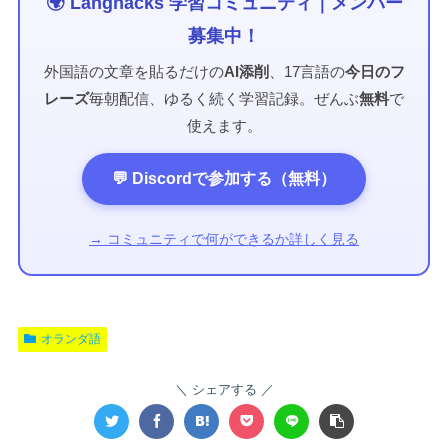
🌍 Langhacks 学習コミュニティ｜メンバー
募集中！
外国語の文章を貼るだけの
AI添削
、17言語の
今日のフ
レーズ
毎朝配信、ゆるく続く学習記録。ぜんぶ
無料
で
使えます。
💬 Discordで参加する（無料）
→ コミュニティで何ができるか詳しく見る
オランダ語
シェアする