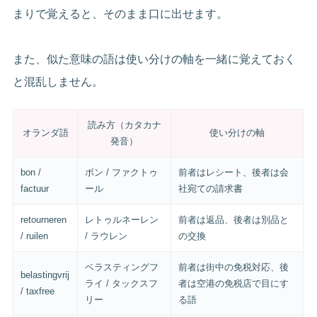
まりで覚えると、そのまま口に出せます。
また、似た意味の語は使い分けの軸を一緒に覚えておく
と混乱しません。
読み方（カタカナ
オランダ語
使い分けの軸
発音）
bon /
ボン / ファクトゥ
前者はレシート、後者は会
factuur
ール
社宛ての請求書
retourneren
レトゥルネーレン
前者は返品、後者は別品と
/ ruilen
/ ラウレン
の交換
ベラスティングフ
前者は街中の免税対応、後
belastingvrij
ライ / タックスフ
者は空港の免税店で目にす
/ taxfree
リー
る語