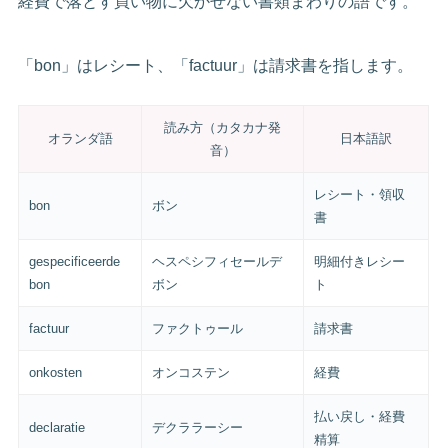
経費で落とす買い物に欠かせない書類まわりの語です。
「bon」はレシート、「factuur」は請求書を指します。
読み方（カタカナ発
オランダ語
日本語訳
音）
レシート・領収
bon
ボン
書
gespecificeerde
ヘスペシフィセールデ
明細付きレシー
bon
ボン
ト
factuur
ファクトゥール
請求書
onkosten
オンコステン
経費
払い戻し・経費
declaratie
デクララーシー
精算