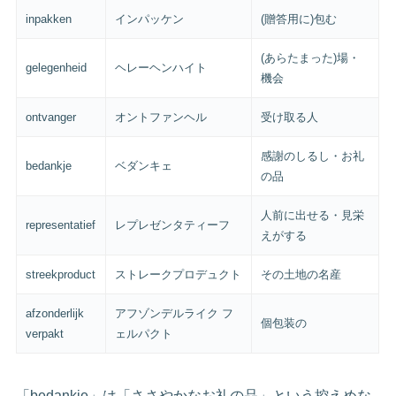
inpakken
インパッケン
(贈答用に)包む
(あらたまった)場・
gelegenheid
ヘレーヘンハイト
機会
ontvanger
オントファンヘル
受け取る人
感謝のしるし・お礼
bedankje
ベダンキェ
の品
人前に出せる・見栄
representatief
レプレゼンタティーフ
えがする
streekproduct
ストレークプロデュクト
その土地の名産
afzonderlijk
アフゾンデルライク フ
個包装の
verpakt
ェルパクト
「bedankje」は「ささやかなお礼の品」という控えめな