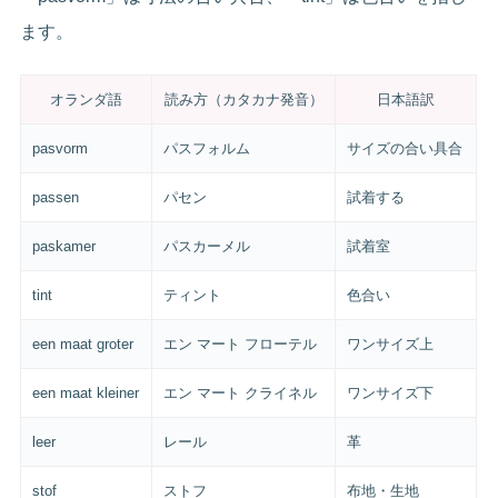
ます。
オランダ語
読み方（カタカナ発音）
日本語訳
pasvorm
パスフォルム
サイズの合い具合
passen
パセン
試着する
paskamer
パスカーメル
試着室
tint
ティント
色合い
een maat groter
エン マート フローテル
ワンサイズ上
een maat kleiner
エン マート クライネル
ワンサイズ下
leer
レール
革
stof
ストフ
布地・生地