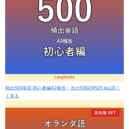
頻出500単語 初心者編
A2相当・次の500語
¥525
詳し
税込
く見る