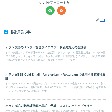
LHをフォローする
LH
関連記事
オランダ語のベンダー管理ダイアログ｜取引先対応の会話例
オランダ語のベンダー管理のリアルな会話例（ダイアログ）を場面別に紹介。ベンダー管
理の自然なやり取りをオランダ語・カタカナ発音・日本語訳付きで解説し、日本人学習者
が会話の流れごと身につけられるよう構成した実践ガイドです。
オランダB2B Cold Email｜Amsterdam・Rotterdam で通用する直接性設
計
オランダB2B Cold Email完全テンプレ。Amsterdam Zuidas金融・Rotterdam Haven物
流・Eindhoven高tech別7行構造、件名A/Bテスト、フック・価値提案・CTA設計を直接性
「Ja, en?」文化に合わせ解説します。
オランダ語の財務計画頻出単語｜予算・コストのボキャブラリー
オランダ語の財務計画で頻出する単語を分野別にまとめたボキャブラリー集。財務計画の