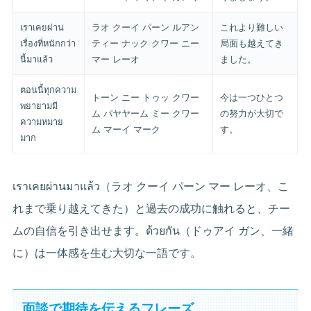
เราเคยผ่าน
ラオ クーイ パーン ルアン
これより難しい
เรื่องที่หนักกว่า
ティー ナック クワー ニー
局面も越えてき
นี้มาแล้ว
マー レーオ
ました。
ตอนนี้ทุกความ
トーン ニー トゥッ クワー
今は一つひとつ
พยายามมี
ム パヤヤーム ミー クワー
の努力が大切で
ความหมาย
ム マーイ マーク
す。
มาก
เราเคยผ่านมาแล้ว（ラオ クーイ パーン マー レーオ、こ
れまで乗り越えてきた）と過去の成功に触れると、チー
ムの自信を引き出せます。ด้วยกัน（ドゥアイ ガン、一緒
に）は一体感を生む大切な一語です。
面談で期待を伝えるフレーズ