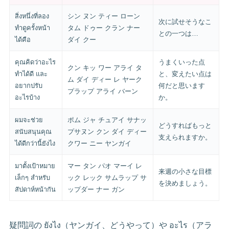
สิ่งหนึ่งที่ลอง
シン ヌン ティー ローン
次に試せそうなこ
ทำดูครั้งหน้า
タム ドゥー クラン ナー
との一つは…
ได้คือ
ダイ クー
คุณคิดว่าอะไร
うまくいった点
クン キッ ワー アライ タ
ทำได้ดี และ
と、変えたい点は
ム ダイ ディー レ ヤーク
อยากปรับ
何だと思います
プラップ アライ バーン
อะไรบ้าง
か。
ผมจะช่วย
ポム ジャ チュアイ サナッ
どうすればもっと
สนับสนุนคุณ
プサヌン クン ダイ ディー
支えられますか。
ได้ดีกว่านี้ยังไง
クワー ニー ヤンガイ
มาตั้งเป้าหมาย
マー タン パオ マーイ レ
来週の小さな目標
เล็กๆ สำหรับ
ック レック サムラップ サ
を決めましょう。
สัปดาห์หน้ากัน
ップダー ナー ガン
疑問詞の ยังไง（ヤンガイ、どうやって）や อะไร（アラ