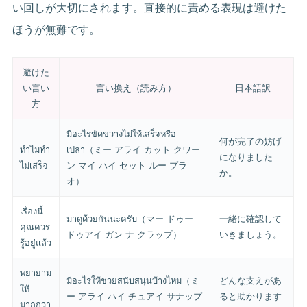
い回しが大切にされます。直接的に責める表現は避けた
ほうが無難です。
避けた
い言い
言い換え（読み方）
日本語訳
方
มีอะไรขัดขวางไม่ให้เสร็จหรือ
何が完了の妨げ
ทำไมทำ
เปล่า（ミー アライ カット クワー
になりました
ไม่เสร็จ
ン マイ ハイ セット ルー プラ
か。
オ）
เรื่องนี้
มาดูด้วยกันนะครับ（マー ドゥー
一緒に確認して
คุณควร
ドゥアイ ガン ナ クラップ）
いきましょう。
รู้อยู่แล้ว
พยายาม
มีอะไรให้ช่วยสนับสนุนบ้างไหม（ミ
どんな支えがあ
ให้
ー アライ ハイ チュアイ サナップ
ると助かります
มากกว่า