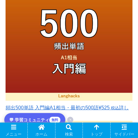
頻出500単語 入門編
A1相当・最初の500語
¥525
詳し
税込
く見る
💬 学習コミュニティ
×
無料
メニュー
ホーム
検索
トップ
サイドバー