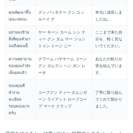
คุณพัฒนาขึ้น
クン パッタナー クン ユッ
本当に成長しま
เยอะเลยนะ
ルーイ ナ
したね。
อย่ามองข้าม
ヤー モーン カーム シン テ
ここまで来た自
สิ่งที่คุณทำมา
ィー クン タム マー ジョン
分を、軽く見な
จนถึงตอนนี้
トゥン トーン ニー
いでください。
ความพยายาม
クワーム パヤヤーム コーン
あなたの粘りが
ของคุณกำลัง
クン ガムラン ヘン ポン レ
実を結んでいま
เห็นผลแล้ว
ーオ
す。
ขอบคุณที่
ทำงาน
コープクン ティー タムンガ
丁寧に取り組ん
ละเอียด
ーン ライアット ロープコー
でくれて助かり
รอบคอบมาก
プ マーク クラップ
ました。
ครับ