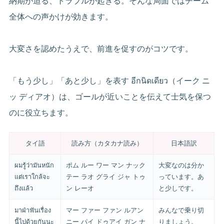
納期が迫る、トラブルが起きる。そんな局面ではチーム
全体への声かけが効きます。
大変さを認めたうえで、前進を促すのがコツです。
「もう少し」「あと少し」を表す อีกนิดเดียว（イーク ニ
ッ ディアオ）は、ゴールが近いことを伝えて士気を保つ
のに役立ちます。
タイ語
読み方（カタカナ読み）
日本語訳
ผมรู้ว่ามันหนัก
ポム ルー ワー マン ナック
大変なのは分か
แต่เราใกล้จะ
テー ラオ グライ ジャ トゥ
っています。あ
ถึงแล้ว
ン レーオ
と少しです。
มาฝ่าฟันเรื่อง
マー ファー ファン ルアン
みんなで乗り切
นี้ไปด้วยกันนะ
ニー パイ ドゥアイ ガン ナ
りましょう。