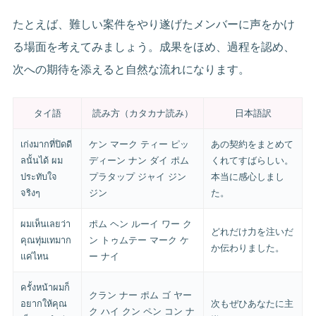
たとえば、難しい案件をやり遂げたメンバーに声をかけ
る場面を考えてみましょう。成果をほめ、過程を認め、
次への期待を添えると自然な流れになります。
タイ語
読み方（カタカナ読み）
日本語訳
เก่งมากที่ปิดดี
ケン マーク ティー ピッ
あの契約をまとめて
ลนั้นได้ ผม
ディーン ナン ダイ ポム
くれてすばらしい。
ประทับใจ
プラタップ ジャイ ジン
本当に感心しまし
จริงๆ
ジン
た。
ผมเห็นเลยว่า
ポム ヘン ルーイ ワー ク
どれだけ力を注いだ
คุณทุ่มเทมาก
ン トゥムテー マーク ケ
か伝わりました。
แค่ไหน
ー ナイ
ครั้งหน้าผมก็
クラン ナー ポム ゴ ヤー
อยากให้คุณ
次もぜひあなたに主
ク ハイ クン ペン コン ナ