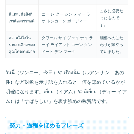
まさに必要だ
นี่แหละคือสิ่งที่
ニー レ クー シン ティー ラ
ったもので
เราต้องการพอดี
オ トンガーン ポーディー
す。
ความใส่ใจใน
クワーム サイ ジャイ ナイ ラ
細部へのこだ
รายละเอียดของ
ーイ ライアット コーン クン
わりが際立っ
คุณโดดเด่นมาก
ドート デン マーク
ていました。
วันนี้（ワンニー、今日）や เรื่องนั้น（ルアン ナン、あの
件）など対象を示す語を入れると、何をほめているかが
明確になります。เยี่ยม（イアム）や ดีเยี่ยม（ディー イア
ム）は「すばらしい」を表す強めの称賛語です。
努力・過程をほめるフレーズ