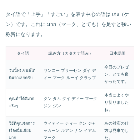
タイ語で「上手」「すごい」を表す中心の語は เก่ง（ケ
ン）です。これに มาก（マーク、とても）を足すと強い
称賛になります。
タイ語
読み方（カタカナ読み）
日本語訳
今日のプレゼ
วันนี้พรีเซนต์ได้
ワンニー プリーセン ダイ デ
ン、とても良
ดีมากเลยครับ
ィー マーク ルーイ クラップ
かったです。
本当によくや
คุณทำได้ดีมาก
クン タム ダイ ディー マーク
り切りました
จริงๆ
ジン ジン
ね。
วิธีที่คุณจัดการ
ウィティー ティー クン ジャ
あの対応の仕
เรื่องนั้นเยี่ยม
ッカーン ルアン ナン イアム
方は見事でし
มาก
マーク
た。