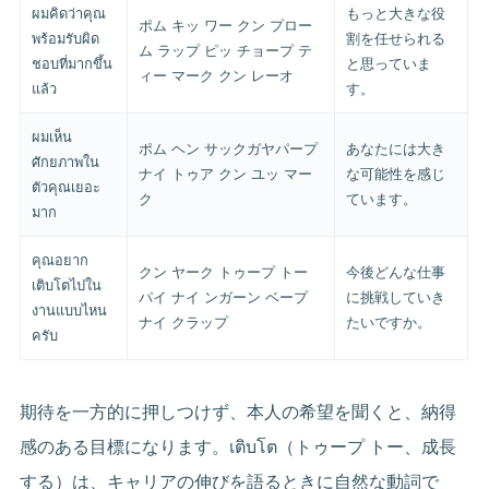
ผมคิดว่าคุณ
もっと大きな役
ポム キッ ワー クン プロー
พร้อมรับผิด
割を任せられる
ム ラップ ピッ チョープ テ
ชอบที่มากขึ้น
と思っていま
ィー マーク クン レーオ
แล้ว
す。
ผมเห็น
ポム ヘン サックガヤパープ
あなたには大き
ศักยภาพใน
ナイ トゥア クン ユッ マー
な可能性を感じ
ตัวคุณเยอะ
ク
ています。
มาก
คุณอยาก
クン ヤーク トゥープ トー
今後どんな仕事
เติบโตไปใน
パイ ナイ ンガーン ベープ
に挑戦していき
งานแบบไหน
ナイ クラップ
たいですか。
ครับ
期待を一方的に押しつけず、本人の希望を聞くと、納得
感のある目標になります。เติบโต（トゥープ トー、成長
する）は、キャリアの伸びを語るときに自然な動詞で