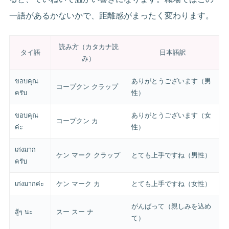
一語があるかないかで、距離感がまったく変わります。
読み方（カタカナ読
タイ語
日本語訳
み）
ขอบคุณ
ありがとうございます（男
コープクン クラップ
ครับ
性）
ขอบคุณ
ありがとうございます（女
コープクン カ
ค่ะ
性）
เก่งมาก
ケン マーク クラップ
とても上手ですね（男性）
ครับ
เก่งมากค่ะ
ケン マーク カ
とても上手ですね（女性）
がんばって（親しみを込め
สู้ๆ นะ
スー スー ナ
て）