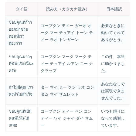
タイ語
読み方（カタカナ読み）
日本語訳
ขอบคุณที่ก้าว
コープクン ティー ガーオ オ
必要なときに
ออกมาช่วย
ーク マー チュアイ トーン テ
動いてくれて
ตอนที่เรา
ィー ラオ トンガーン
ありがとう。
ต้องการ
ขอบคุณมากๆ
コープクン マーク マーク テ
この件、本当
ที่ช่วยเรื่องนี้นะ
ィー チュアイ ルアン ニー ナ
に助かりまし
ครับ
クラップ
た。
あなたなしで
ถ้าไม่มีคุณ เรา
ター マイ ミー クン ラオ コン
は実現できま
คงทำไม่สำเร็จ
タム マイ サムレット
せんでした。
ขอบคุณที่เป็น
コープクン ティー ペン コン
いつも頼りに
คนที่ไว้ใจได้
ティー ワイ ジャイ ダイ サム
なって感謝し
เสมอ
ー
ています。