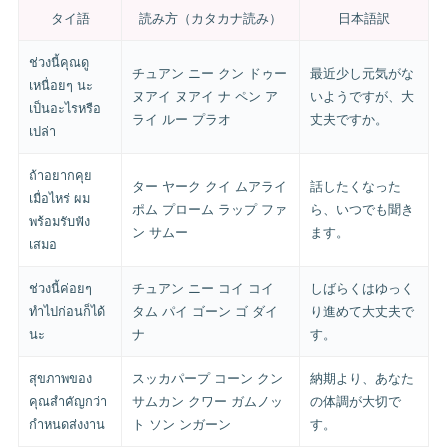
タイ語
読み方（カタカナ読み）
日本語訳
ช่วงนี้คุณดู
チュアン ニー クン ドゥー
最近少し元気がな
เหนื่อยๆ นะ
ヌアイ ヌアイ ナ ペン ア
いようですが、大
เป็นอะไรหรือ
ライ ルー プラオ
丈夫ですか。
เปล่า
ถ้าอยากคุย
ター ヤーク クイ ムアライ
話したくなった
เมื่อไหร่ ผม
ポム プローム ラップ ファ
ら、いつでも聞き
พร้อมรับฟัง
ン サムー
ます。
เสมอ
ช่วงนี้ค่อยๆ
チュアン ニー コイ コイ
しばらくはゆっく
ทำไปก่อนก็ได้
タム パイ ゴーン ゴ ダイ
り進めて大丈夫で
นะ
ナ
す。
สุขภาพของ
スッカパープ コーン クン
納期より、あなた
คุณสำคัญกว่า
サムカン クワー ガムノッ
の体調が大切で
กำหนดส่งงาน
ト ソン ンガーン
す。