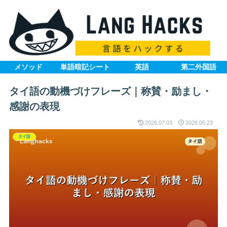
メソッド
単語暗記シート
英語
第二外国語
タイ語の動機づけフレーズ｜称賛・励まし・
感謝の表現
2026.07.03
2026.05.23
タイ語