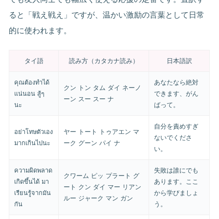
ると「戦え戦え」ですが、温かい激励の言葉として日常
的に使われます。
タイ語
読み方（カタカナ読み）
日本語訳
คุณต้องทำได้
あなたなら絶対
クン トン タム ダイ ネーノ
แน่นอน สู้ๆ
できます、がん
ーン スー スー ナ
นะ
ばって。
自分を責めすぎ
อย่าโทษตัวเอง
ヤー トート トゥアエン マ
ないでくださ
มากเกินไปนะ
ーク グーン パイ ナ
い。
ความผิดพลาด
失敗は誰にでも
クワーム ピッ プラート グ
เกิดขึ้นได้ มา
あります。ここ
ート クン ダイ マー リアン
เรียนรู้จากมัน
から学びましょ
ルー ジャーク マン ガン
กัน
う。