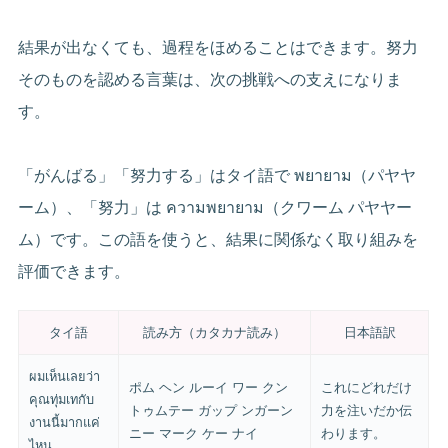
結果が出なくても、過程をほめることはできます。努力
そのものを認める言葉は、次の挑戦への支えになりま
す。
「がんばる」「努力する」はタイ語で พยายาม（パヤヤ
ーム）、「努力」は ความพยายาม（クワーム パヤヤー
ム）です。この語を使うと、結果に関係なく取り組みを
評価できます。
タイ語
読み方（カタカナ読み）
日本語訳
ผมเห็นเลยว่า
ポム ヘン ルーイ ワー クン
これにどれだけ
คุณทุ่มเทกับ
トゥムテー ガップ ンガーン
力を注いだか伝
งานนี้มากแค่
ニー マーク ケー ナイ
わります。
ไหน