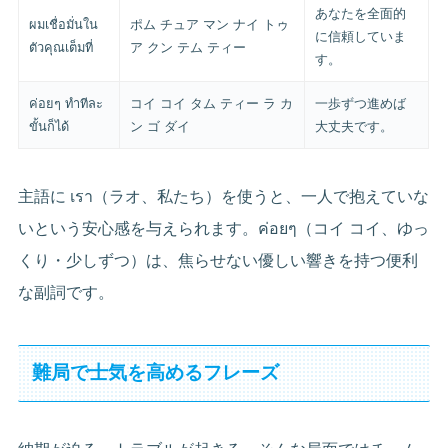
あなたを全面的
ผมเชื่อมั่นใน
ポム チュア マン ナイ トゥ
に信頼していま
ตัวคุณเต็มที่
ア クン テム ティー
す。
ค่อยๆ ทำทีละ
コイ コイ タム ティー ラ カ
一歩ずつ進めば
ขั้นก็ได้
ン ゴ ダイ
大丈夫です。
主語に เรา（ラオ、私たち）を使うと、一人で抱えていな
いという安心感を与えられます。ค่อยๆ（コイ コイ、ゆっ
くり・少しずつ）は、焦らせない優しい響きを持つ便利
な副詞です。
難局で士気を高めるフレーズ