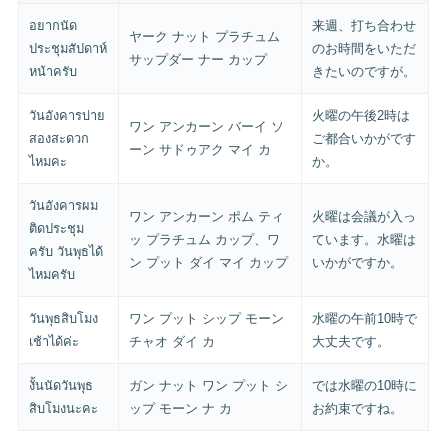
อยากนัด
来週、打ち合わせ
ヤーク ナット プラチュム
ประชุมสัปดาห์
のお時間をいただ
サップダー ナー カップ
หน้าครับ
きたいのですが。
วันอังคารบ่าย
火曜の午後2時は
ワン アンカーン バーイ ソ
สองสะดวก
ご都合いかがです
ーン サドゥアク マイ カ
ไหมคะ
か。
วันอังคารผม
ワン アンカーン ポム ティ
火曜は会議が入っ
ติดประชุม
ッ プラチュム カップ、ワ
ています。水曜は
ครับ วันพุธได้
ン プット ダイ マイ カップ
いかがですか。
ไหมครับ
วันพุธสิบโมง
ワン プット シップ モーン
水曜の午前10時で
เช้าได้ค่ะ
チャオ ダイ カ
大丈夫です。
งั้นนัดวันพุธ
ガン ナット ワン プット シ
では水曜の10時に
สิบโมงนะคะ
ップ モーン ナ カ
お約束ですね。