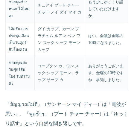
ช่วยพูดช้าๆ
もう少しゆっくり話
チュアイ プート チャー
หน่อยได้ไหม
していただけます
チャー ノイ ダイ マイ カ
คะ
か。
ได้ครับ การ
ダイ カップ、カーン プ
ประชุมเลื่อน
ラチュム ルアン ペン ワ
はい。会議は金曜の
เป็นวันศุกร์
ン スック シップ モーン
10時になりました。
สิบโมงครับ
カップ
ขอบคุณค่ะ
コープクン カ、ワン ス
ありがとうございま
วันศุกร์สิบ
ック シップ モーン、ラ
す。金曜の10時です
โมง รับทราบ
ップ サープ カ
ね、承知しました。
ค่ะ
「สัญญาณไม่ดี」（サンヤーン マイ ディー）は「電波が
悪い」、「พูดช้าๆ」（プート チャー チャー）は「ゆっく
り話す」という自然な聞き返しです。