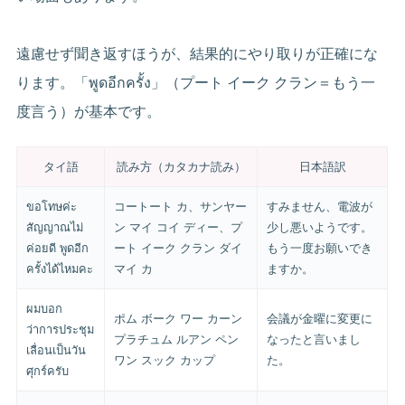
遠慮せず聞き返すほうが、結果的にやり取りが正確にな
ります。「พูดอีกครั้ง」（プート イーク クラン＝もう一
度言う）が基本です。
タイ語
読み方（カタカナ読み）
日本語訳
ขอโทษค่ะ
コートート カ、サンヤー
すみません、電波が
สัญญาณไม่
ン マイ コイ ディー、プ
少し悪いようです。
ค่อยดี พูดอีก
ート イーク クラン ダイ
もう一度お願いでき
ครั้งได้ไหมคะ
マイ カ
ますか。
ผมบอก
ポム ボーク ワー カーン
会議が金曜に変更に
ว่าการประชุม
プラチュム ルアン ペン
なったと言いまし
เลื่อนเป็นวัน
ワン スック カップ
た。
ศุกร์ครับ