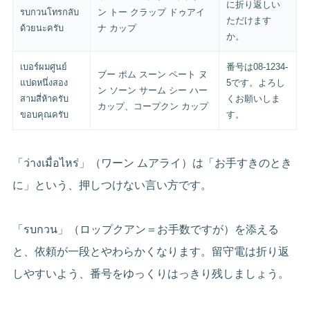
に折り返しい
รบกวนโทรกลับ
ン トー クラップ ドゥアイ
ただけます
ด้วยนะครับ
ナ カップ
か。
เบอร์ผมศูนย์
番号は08-1234-
ブー ポム スーン ペート ヌ
แปดหนึ่งสอง
5です。よろし
ン ソーン サーム シー ハー
สามสี่ห้าครับ
くお願いしま
カップ、コープクン カップ
ขอบคุณครับ
す。
「ว่างเมื่อไหร่」（ワーン ムアライ）は「お手すきのとき
に」という、押しつけない言い方です。
「รบกวน」（ロップクアン＝お手数ですが）を添える
と、依頼が一段とやわらかくなります。留守電は折り返
しやすいよう、番号をゆっくりはっきり残しましょう。