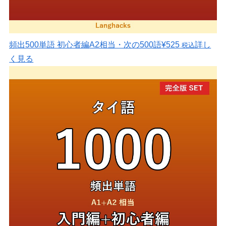
頻出500単語 初心者編
A2相当・次の500語
¥525
詳し
税込
く見る