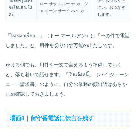
รอสักครู่นะคะ
少々お待ちくだ
ロー サッ クルー ナ カ、ジ
จะโอนสายให้
さい。おつなぎ
ャ オーン サーイ ハイ カ
ค่ะ
します。
「โทรมาเรื่อง…」（トー マー ルアン）は「〜の件で電話
しました」と、用件を切り出す万能の出だしです。
かける側でも、用件を一文で言えるよう準備しておく
と、落ち着いて話せます。「ใบแจ้งหนี้」（バイ ジェーン
ニー＝請求書）のように、自分の業務の頻出語はあらか
じめ確認しておきましょう。
場面8｜留守番電話に伝言を残す