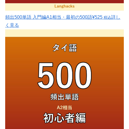
頻出500単語 入門編
A1相当・最初の500語
¥525
詳し
税込
く見る