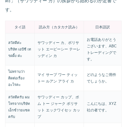
ค่ะ」（サワッディー カ）の挨拶から始めるのが定番で
す。
タイ語
読み方（カタカナ読み）
日本語訳
お電話ありがとう
สวัสดีค่ะ
サワッディー カ、ボリサ
ございます、ABC
บริษัท เอบีซี เท
ット エービーシー テーレ
トレーディングで
รดดิ้ง ค่ะ
ッディン カ
す。
ไม่ทราบว่า
マイ サープ ワー ティッ
どのようなご用件
ติดต่อเรื่อง
トー ルアン アライ カ
でしょうか。
อะไรคะ
สวัสดีครับ ผม
サワッディー カップ、ポ
โทรจากบริษัท
ム トー ジャーク ボリサ
こんにちは、XYZ
เอ็กซ์วายแซด
ット エックワイセッ カッ
社の者です。
ครับ
プ