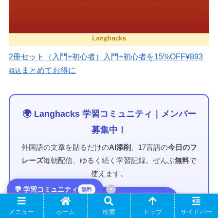
2冊セット（入門+初心者）
入門+初心者を15%OFF
¥893
まとめてお得に
税込
🌍 Langhacks 学習コミュニティ｜メンバー
募集中！
外国語の文章を貼るだけの
AI添削
、17言語の
今日のフ
レーズ
毎朝配信、ゆるく続く学習記録。ぜんぶ
無料
で
使えます。
💬 学習コミュニティ
×
無料
💬 Discordで参加する（無料）
メニュー
ホーム
検索
トップ
サイドバー