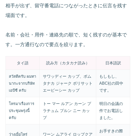
相手が出ず、留守番電話につながったときに伝言を残す
場面です。
名前・会社・用件・連絡先の順で、短く残すのが基本で
す。一方通行なので要点を絞ります。
タイ語
読み方（カタカナ読み）
日本語訳
สวัสดีครับ ผมทา
サワッディー カップ、ポム
もしもし、
นากะจากบริษัท
タナカ ジャーク ボリサット
ABC社の田中
เอบีซี ครับ
エービーシー カップ
です。
โทรมาเรื่องการ
トー マー ルアン カーン プ
明日の会議の
ประชุมพรุ่งนี้
ラチュム プルン ニー カッ
件でお電話し
ครับ
プ
ました。
お手すきの際
ว่างเมื่อไหร่
ワーン ムアライ ロップクア