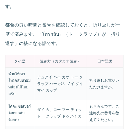
す。
都合の良い時間と番号を確認しておくと、折り返しが一
度で済みます。「โทรกลับ」（トー クラップ）が「折り
返す」の核になる語です。
タイ語
読み方（カタカナ読み）
日本語訳
ช่วยให้เขา
チュアイ ハイ カオ トー ク
โทรกลับหาผม
折り返しお電話い
ラップ ハー ポム ノイ ダイ
หน่อยได้ไหม
ただけますか。
マイ カップ
ครับ
ได้ค่ะ ขอเบอร์
もちろんです。ご
ダイ カ、コー ブー ティッ
ติดต่อกลับ
連絡先の番号を教
トー クラップ ドゥアイ カ
ด้วยค่ะ
えてください。