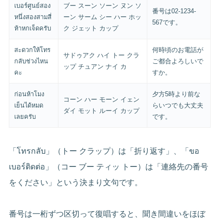
เบอร์ศูนย์สอง
ブー スーン ソーン ヌン ソ
番号は02-1234-
หนึ่งสองสามสี่
ーン サーム シー ハー ホッ
567です。
ห้าหกเจ็ดครับ
ク ジェット カップ
สะดวกให้โทร
何時頃のお電話が
サドゥアク ハイ トー クラ
กลับช่วงไหน
ご都合よろしいで
ップ チュアン ナイ カ
คะ
すか。
ก่อนห้าโมง
夕方5時より前な
コーン ハー モーン イェン
เย็นได้หมด
らいつでも大丈夫
ダイ モット ルーイ カップ
เลยครับ
です。
「โทรกลับ」（トー クラップ）は「折り返す」、「ขอ
เบอร์ติดต่อ」（コー ブー ティッ トー）は「連絡先の番号
をください」という決まり文句です。
番号は一桁ずつ区切って復唱すると、聞き間違いをほぼ