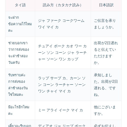
タイ語
読み方（カタカナ読み）
日本語訳
จะฝาก
ジャ ファーク コークワーム
ご伝言を承り
ข้อความไว้ไหม
ワイ マイ カ
ましょうか。
คะ
ช่วยบอกเขา
出荷が2日遅れ
チュアイ ボーク カオ ワー カ
ว่าการส่งของ
ると伝えてい
ーン ソン コーン ジャ ラーチ
จะล่าช้าสอง
ただけます
ャー ソーン ワン カップ
วันครับ
か。
รับทราบค่ะ
承知しまし
ラップ サープ カ、カーン ソ
การส่งของ
た。出荷が2日
ン コーン ラーチャー ソーン
ล่าช้าสองวัน
遅れる、です
ワン チャイ マイ カ
ใช่ไหมคะ
ね。
มีอะไรอีกไหม
他にございま
ミー アライ イーク マイ カ
คะ
すか。
เดี๋ยวจะรีบบอก
ディアオ ジャ リープ ボーク
必ずお伝えし