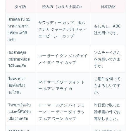
タイ語
読み方（カタカナ読み）
日本語訳
สวัสดีครับ ผม
サワッディー カップ、ポム
ทานากะจาก
もしもし、ABC
タナカ ジャーク ボリサット
บริษัท เอบีซี
社の田中です。
エービーシー カップ
ครับ
ขอสายคุณ
ソムチャイさん
コー サーイ クン ソムチャイ
สมชายหน่อย
をお願いできま
ノイ ダイ マイ カップ
ได้ไหมครับ
すか。
ไม่ทราบว่า
ご用件を伺って
マイ サープ ワー ティッ ト
ติดต่อเรื่อง
もよろしいです
ー ルアン アライ カ
อะไรคะ
か。
โทรมาเรื่องใบ
トー マー ルアン バイ ジェ
昨日受け取った
แจ้งหนี้ที่ได้รับ
ーン ニー ティー ダイ ラッ
請求書の件でお
เมื่อวานครับ
プ ムア ワーン カップ
電話しました。