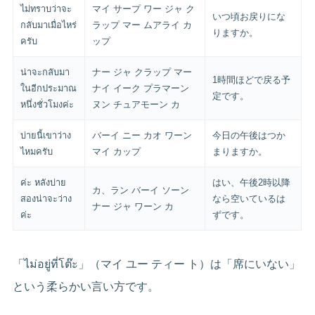
ไม่ทราบว่าจะ
マイ サープ ワー ジャ ク
いつ頃お戻りにな
กลับมาเมื่อไหร่
ラップ マー ムアライ カ
りますか。
ครับ
ップ
น่าจะกลับมา
ナー ジャ クラップ マー
1時間ほどで戻る予
ในอีกประมาณ
ナイ イーク プラマーン
定です。
หนึ่งชั่วโมงค่ะ
ヌン チュアモーン カ
บ่ายนี้เขาว่าง
バーイ ニー カオ ワーン
今日の午後はつか
ไหมครับ
マイ カップ
まりますか。
ค่ะ หลังบ่าย
はい、午後2時以降
カ、ラン バーイ ソーン
สองน่าจะว่าง
なら空いているは
ナー ジャ ワーン カ
ค่ะ
ずです。
「ไม่อยู่ที่โต๊ะ」（マイ ユー ティー ト）は「席にいない」
という柔らかい言い方です。