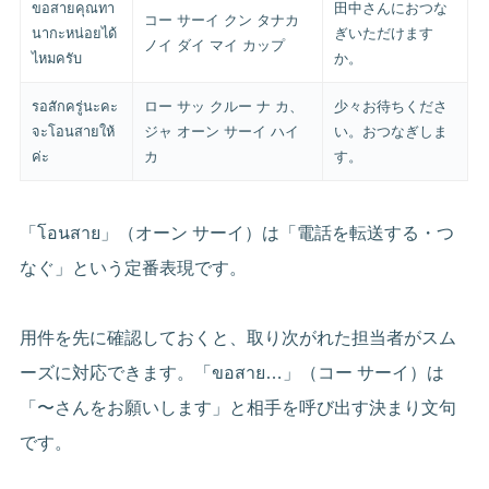
ขอสายคุณทา
田中さんにおつな
コー サーイ クン タナカ
นากะหน่อยได้
ぎいただけます
ノイ ダイ マイ カップ
ไหมครับ
か。
รอสักครู่นะคะ
ロー サッ クルー ナ カ、
少々お待ちくださ
จะโอนสายให้
ジャ オーン サーイ ハイ
い。おつなぎしま
ค่ะ
カ
す。
「โอนสาย」（オーン サーイ）は「電話を転送する・つ
なぐ」という定番表現です。
用件を先に確認しておくと、取り次がれた担当者がスム
ーズに対応できます。「ขอสาย…」（コー サーイ）は
「〜さんをお願いします」と相手を呼び出す決まり文句
です。