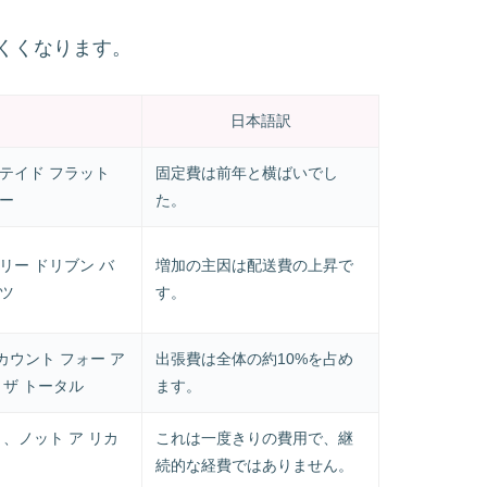
くくなります。
日本語訳
ステイド フラット
固定費は前年と横ばいでし
ヤー
た。
リー ドリブン バ
増加の主因は配送費の上昇で
スツ
す。
カウント フォー ア
出張費は全体の約10%を占め
 ザ トータル
ます。
ト、ノット ア リカ
これは一度きりの費用で、継
続的な経費ではありません。