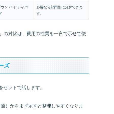
ダウン バイ ディパ
必要なら部門別に分解できま
ド
す。
継続的）」の対比は、費用の性質を一言で示せて便
レーズ
をセットで話します。
et（予算超過）かをまず示すと整理しやすくなりま