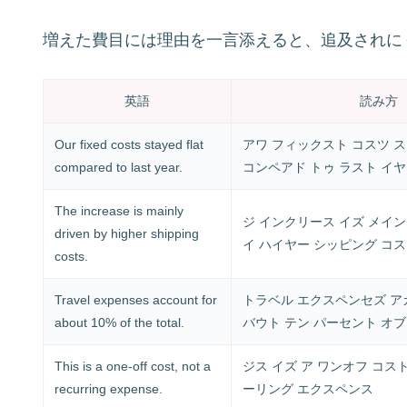
増えた費目には理由を一言添えると、追及されに
英語
読み方
Our fixed costs stayed flat
アワ フィックスト コスツ 
compared to last year.
コンペアド トゥ ラスト イ
The increase is mainly
ジ インクリース イズ メイン
driven by higher shipping
イ ハイヤー シッピング コ
costs.
Travel expenses account for
トラベル エクスペンセズ ア
about 10% of the total.
バウト テン パーセント オブ
This is a one-off cost, not a
ジス イズ ア ワンオフ コス
recurring expense.
ーリング エクスペンス