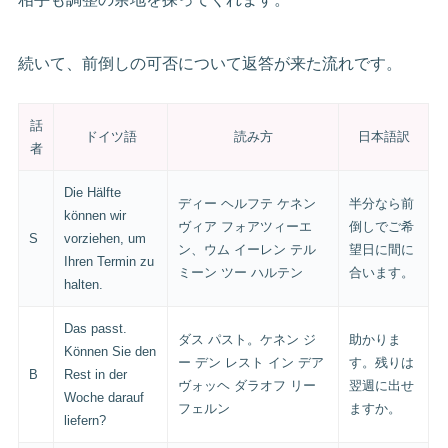
続いて、前倒しの可否について返答が来た流れです。
話
ドイツ語
読み方
日本語訳
者
Die Hälfte
ディー ヘルフテ ケネン
半分なら前
können wir
ヴィア フォアツィーエ
倒しでご希
S
vorziehen, um
ン、ウム イーレン テル
望日に間に
Ihren Termin zu
ミーン ツー ハルテン
合います。
halten.
Das passt.
ダス パスト。ケネン ジ
助かりま
Können Sie den
ー デン レスト イン デア
す。残りは
B
Rest in der
ヴォッヘ ダラオフ リー
翌週に出せ
Woche darauf
フェルン
ますか。
liefern?