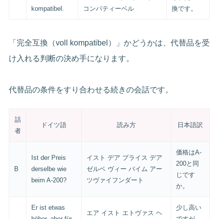
kompatibel.
コンパティーベル
換です。
「完全互換（voll kompatibel）」かどうかは、代替品を受
け入れる判断の決め手になります。
代替品の条件をすり合わせる続きの会話です。
話
ドイツ語
読み方
日本語訳
者
価格はA-
Ist der Preis
イスト デア プライス デア
200と同
B
derselbe wie
ゼルベ ヴィー バイム アー
じです
beim A-200?
ツヴァイフンダート
か。
Er ist etwas
少し高い
エア イスト エトヴァス ヘ
höher, aber für
ですが、