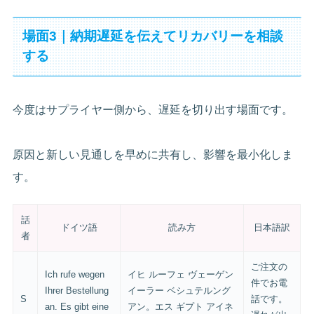
場面3｜納期遅延を伝えてリカバリーを相談
する
今度はサプライヤー側から、遅延を切り出す場面です。
原因と新しい見通しを早めに共有し、影響を最小化しま
す。
話
ドイツ語
読み方
日本語訳
者
ご注文の
Ich rufe wegen
イヒ ルーフェ ヴェーゲン
件でお電
Ihrer Bestellung
イーラー ベシュテルング
S
話です。
an. Es gibt eine
アン。エス ギプト アイネ