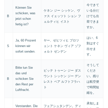
今できて
Können Sie
ケネン ジー シッケン、ヴ
いる分だ
schicken, was
B
ァス イェッツト ション フ
けでも出
jetzt schon
ェルティヒ イスト
荷できま
fertig ist?
すか。
はい、6
Ja, 60 Prozent
ヤー、ゼヒツィヒ プロツ
割はすぐ
S
können wir
ェント ケネン ヴィア ゾフ
出せま
sofort senden.
ォルト ゼンデン
す。
そうして
Bitte tun Sie
ビッテ トゥーン ジー ダス
くださ
das und
ウント シッケン ジー デン
い。残り
B
schicken Sie
レスト ペア ルフトフラハ
は航空便
den Rest per
ト
で時間短
Luftfracht.
縮を。
承知しま
Verstanden. Die
フェアシュタンデン。ディ