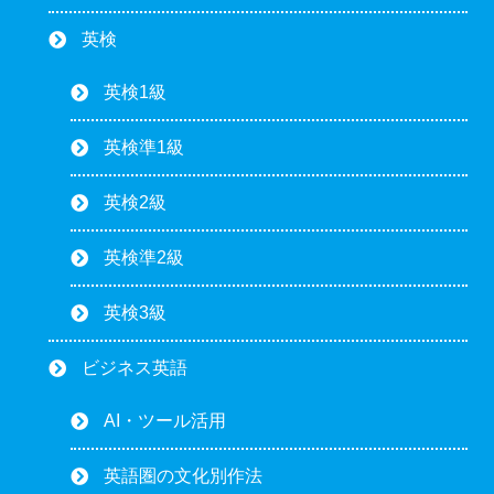
英検
英検1級
英検準1級
英検2級
英検準2級
英検3級
ビジネス英語
AI・ツール活用
英語圏の文化別作法