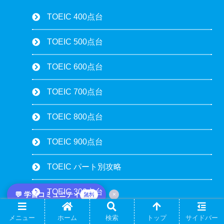
TOEIC 400点台
TOEIC 500点台
TOEIC 600点台
TOEIC 700点台
TOEIC 800点台
TOEIC 900点台
TOEIC パート別攻略
TOEIC 300点台
💬 学習コミュニティ
×
無料
勉強ブログ
メニュー
ホーム
検索
トップ
サイドバー