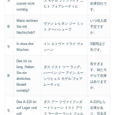
S
ス モデル ツアツァイト ニ
zurzeit nicht
在庫切れで
ヒト フォアレーティヒ
vorrätig.
す。
Wann rechnen
いつ頃入荷
ヴァン レヒネン ジー ミッ
B
Sie mit
予定です
ト ナーハシュープ
Nachschub?
か。
In etwa drei
イン エトヴァ ドライ ヴォ
3週間ほど
S
Wochen.
ッヘン
先です。
Das ist zu
長すぎま
lang. Haben
ダス イスト ツー ラング。
す。似たモ
Sie ein
ハーベン ジー アイン エー
B
デルで在庫
ähnliches
ンリヒェス モデル フォア
はあります
Modell
レーティヒ
か。
vorrätig?
Das A-210 ist
ダス アー ツヴァイフンダ
A-210なら
auf Lager und
ートツェーン イスト アウ
在庫があ
S
voll
フ ラーガー ウント フォル
り、完全互