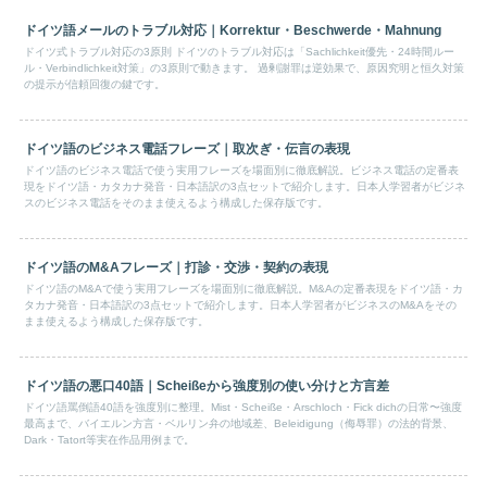
ドイツ語メールのトラブル対応｜Korrektur・Beschwerde・Mahnung
ドイツ式トラブル対応の3原則 ドイツのトラブル対応は「Sachlichkeit優先・24時間ルー
ル・Verbindlichkeit対策」の3原則で動きます。 過剰謝罪は逆効果で、原因究明と恒久対策
の提示が信頼回復の鍵です。
ドイツ語のビジネス電話フレーズ｜取次ぎ・伝言の表現
ドイツ語のビジネス電話で使う実用フレーズを場面別に徹底解説。ビジネス電話の定番表
現をドイツ語・カタカナ発音・日本語訳の3点セットで紹介します。日本人学習者がビジネ
スのビジネス電話をそのまま使えるよう構成した保存版です。
ドイツ語のM&Aフレーズ｜打診・交渉・契約の表現
ドイツ語のM&Aで使う実用フレーズを場面別に徹底解説。M&Aの定番表現をドイツ語・カ
タカナ発音・日本語訳の3点セットで紹介します。日本人学習者がビジネスのM&Aをその
まま使えるよう構成した保存版です。
ドイツ語の悪口40語｜Scheißeから強度別の使い分けと方言差
ドイツ語罵倒語40語を強度別に整理。Mist・Scheiße・Arschloch・Fick dichの日常〜強度
最高まで、バイエルン方言・ベルリン弁の地域差、Beleidigung（侮辱罪）の法的背景、
Dark・Tatort等実在作品用例まで。