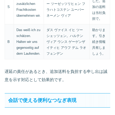
した。追
zusätzlichen
ー ツーゼッツリヒェン フ
S
加の送料
Frachtkosten
ラハトコステン ユーバー
は当社負
übernehmen wir.
ネーメン ヴィア
担で。
Das weiß ich zu
ダス ヴァイス イヒ ツー
助かりま
schätzen.
シェッツェン。ハルテン
す。引き
B
Halten wir uns
ヴィア ウンス ゲーゲンザ
続き情報
gegenseitig auf
イティヒ アウフ デム ラオ
共有しま
dem Laufenden.
フェンデン
しょう。
遅延の責任があるとき、追加送料を負担する申し出は誠
意を示す対応として効果的です。
会話で使える便利なつなぎ表現