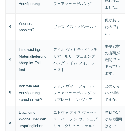
遅れが出
Verzögerung.
フェアツェーゲルング
ました。
何があっ
Was ist
B
ヴァス イスト パシールト
たのです
passiert?
か。
主要部材
Eine wichtige
アイネ ヴィヒティゲ マテ
の出荷が
Materiallieferung
リアールリーフェルング
S
通関で止
hängt im Zoll
ヘングト イム ツォル フ
まってい
fest.
ェスト
ます。
Von wie viel
フォン ヴィー フィール
どのくら
B
Verzögerung
フェアツェーゲルング シ
いの遅れ
sprechen wir?
ュプレッヒェン ヴィア
ですか。
Etwa eine
エトヴァ アイネ ヴォッヘ
当初予定
Woche über den
ユーバー デン ウアシュプ
から1週間
S
ursprünglichen
リュングリヒェン テルミ
ほどで