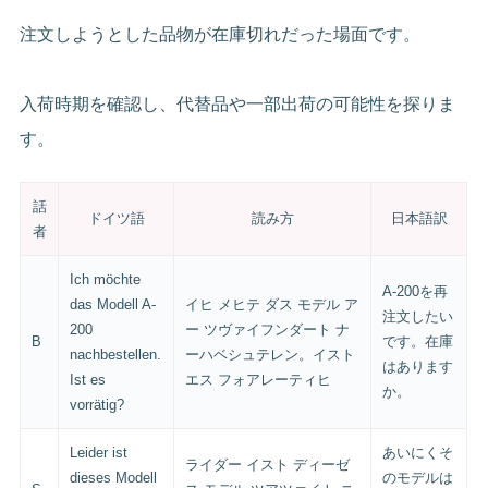
注文しようとした品物が在庫切れだった場面です。
入荷時期を確認し、代替品や一部出荷の可能性を探りま
す。
話
ドイツ語
読み方
日本語訳
者
Ich möchte
A-200を再
das Modell A-
イヒ メヒテ ダス モデル ア
注文したい
200
ー ツヴァイフンダート ナ
B
です。在庫
nachbestellen.
ーハベシュテレン。イスト
はあります
Ist es
エス フォアレーティヒ
か。
vorrätig?
Leider ist
あいにくそ
ライダー イスト ディーゼ
dieses Modell
のモデルは