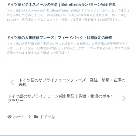
ドイツ語ビジネスメールの件名｜Betreffzeile 50パターン完全辞典
ドイツ語ビジネスメールの件名（Betreffzeile）の役割 ドイツビジネス文化において件名は
単なる飾りではありません。 件名空欄はスパム判定の最大要因とされます。 独メールは
Betreffを「内容要約＋プロジェクト名＋期限」の3要素で構造化するのが定石です。
ドイツ語の人事評価フレーズ｜フィードバック・目標設定の表現
ドイツ語の人事評価で使う実用フレーズを場面別に徹底解説。人事評価の定番表現をドイ
ツ語・カタカナ発音・日本語訳の3点セットで紹介します。日本人学習者がビジネスの人事
評価をそのまま使えるよう構成した保存版です。
ドイツ語のサプライチェーンフレーズ｜発注・納期・在庫の
表現
ドイツ語のサプライチェーン頻出単語｜調達・物流のボキャ
ブラリー
ホーム
ドイツ語