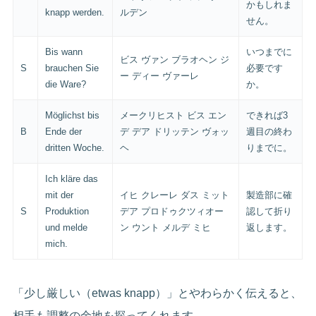
かもしれま
knapp werden.
ルデン
せん。
Bis wann
いつまでに
ビス ヴァン ブラオヘン ジ
S
brauchen Sie
必要です
ー ディー ヴァーレ
die Ware?
か。
Möglichst bis
メークリヒスト ビス エン
できれば3
B
Ende der
デ デア ドリッテン ヴォッ
週目の終わ
dritten Woche.
ヘ
りまでに。
Ich kläre das
mit der
イヒ クレーレ ダス ミット
製造部に確
S
Produktion
デア プロドゥクツィオー
認して折り
und melde
ン ウント メルデ ミヒ
返します。
mich.
「少し厳しい（etwas knapp）」とやわらかく伝えると、
相手も調整の余地を探ってくれます。