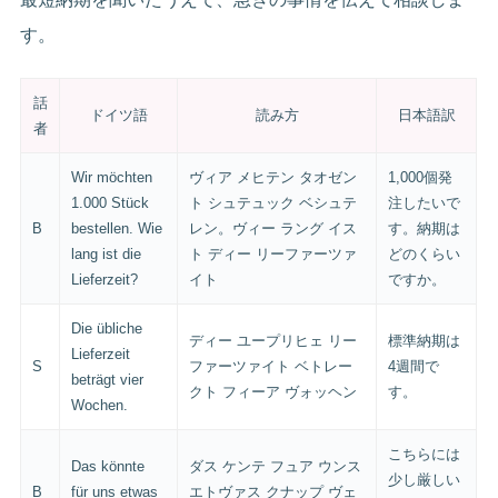
す。
話
ドイツ語
読み方
日本語訳
者
Wir möchten
ヴィア メヒテン タオゼン
1,000個発
1.000 Stück
ト シュテュック ベシュテ
注したいで
B
bestellen. Wie
レン。ヴィー ラング イス
す。納期は
lang ist die
ト ディー リーファーツァ
どのくらい
Lieferzeit?
イト
ですか。
Die übliche
ディー ユープリヒェ リー
標準納期は
Lieferzeit
S
ファーツァイト ベトレー
4週間で
beträgt vier
クト フィーア ヴォッヘン
す。
Wochen.
こちらには
Das könnte
ダス ケンテ フュア ウンス
少し厳しい
B
für uns etwas
エトヴァス クナップ ヴェ