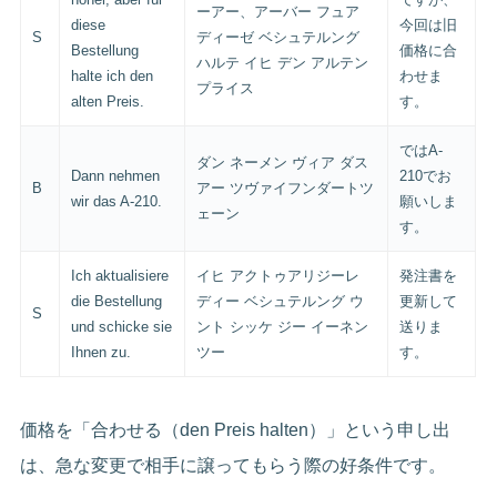
ーアー、アーバー フュア
diese
今回は旧
S
ディーゼ ベシュテルング
Bestellung
価格に合
ハルテ イヒ デン アルテン
halte ich den
わせま
プライス
alten Preis.
す。
ではA-
ダン ネーメン ヴィア ダス
Dann nehmen
210でお
B
アー ツヴァイフンダートツ
wir das A-210.
願いしま
ェーン
す。
Ich aktualisiere
イヒ アクトゥアリジーレ
発注書を
die Bestellung
ディー ベシュテルング ウ
更新して
S
und schicke sie
ント シッケ ジー イーネン
送りま
Ihnen zu.
ツー
す。
価格を「合わせる（den Preis halten）」という申し出
は、急な変更で相手に譲ってもらう際の好条件です。