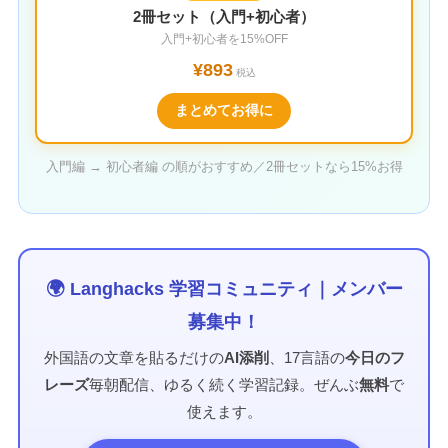
2冊セット（入門+初心者）
入門+初心者を15%OFF
¥893
税込
まとめてお得に
入門編 → 初心者編 の順がおすすめ／2冊セットなら15%お得
🌍 Langhacks 学習コミュニティ｜メンバー
募集中！
外国語の文章を貼るだけの
AI添削
、17言語の
今日のフ
レーズ
毎朝配信、ゆるく続く学習記録。ぜんぶ
無料
で
使えます。