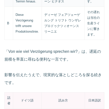
Termin hinaus.
ーン ヒナオス
す。
その遅れ
Diese
ディーゼ フェアツェーゲ
は当社の
Verzögerung
ルング トリフト ウンザレ
B
生産ライ
trifft unsere
プロドゥクツィオーンス
ンに響き
Produktionslinie.
リーニエ
ます。
「Von wie viel Verzögerung sprechen wir?」は、遅延の
規模を率直に尋ねる便利な一言です。
影響を伝えたうえで、現実的な落としどころを探る続き
です。
話
ドイツ語
読み方
日本語訳
者