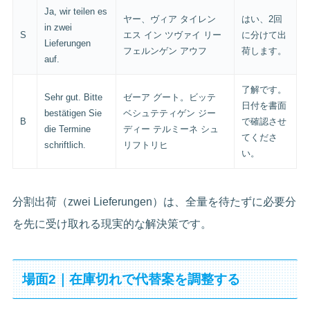
Ja, wir teilen es
ヤー、ヴィア タイレン
はい、2回
in zwei
S
エス イン ツヴァイ リー
に分けて出
Lieferungen
フェルンゲン アウフ
荷します。
auf.
了解です。
Sehr gut. Bitte
ゼーア グート。ビッテ
日付を書面
bestätigen Sie
ベシュテティゲン ジー
B
で確認させ
die Termine
ディー テルミーネ シュ
てくださ
schriftlich.
リフトリヒ
い。
分割出荷（zwei Lieferungen）は、全量を待たずに必要分
を先に受け取れる現実的な解決策です。
場面2｜在庫切れで代替案を調整する