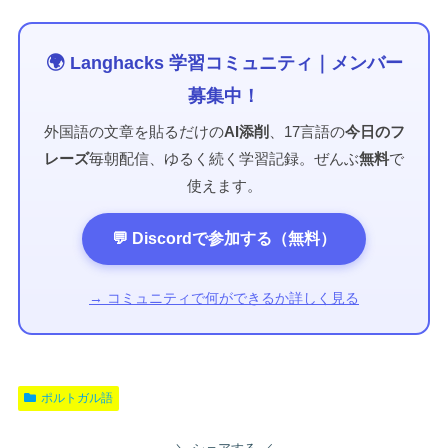
🌍 Langhacks 学習コミュニティ｜メンバー
募集中！
外国語の文章を貼るだけの
AI添削
、17言語の
今日のフ
レーズ
毎朝配信、ゆるく続く学習記録。ぜんぶ
無料
で
使えます。
💬 Discordで参加する（無料）
→ コミュニティで何ができるか詳しく見る
ポルトガル語