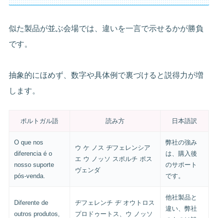
似た製品が並ぶ会場では、違いを一言で示せるかが勝負
です。
抽象的にほめず、数字や具体例で裏づけると説得力が増
します。
ポルトガル語
読み方
日本語訳
O que nos
弊社の強み
ウ ケ ノス ヂフェレンシア
diferencia é o
は、購入後
エ ウ ノッソ スポルチ ポス
nosso suporte
のサポート
ヴェンダ
pós-venda.
です。
他社製品と
Diferente de
ヂフェレンチ ヂ オウトロス
違い、弊社
outros produtos,
プロドゥートス、ウ ノッソ