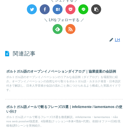
シェアする
LHをフォローする
LH
関連記事
ポルトガル語のオープンイノベーションダイアログ｜協業提案の会話例
ポルトガル語のオープンイノベーションのリアルな会話例（ダイアログ）を場面別に紹
介。オープンイノベーションの自然なやり取りをポルトガル語・カタカナ発音・日本語訳
付きで解説し、日本人学習者が会話の流れごと身につけられるよう構成した実践ガイドで
す。
ポルトガル語メールで断るフレーズ15選｜infelizmente / lamentamos の使
い分け
ポルトガル語メールで断るフレーズ15選を徹底解説。infelizmente・lamentamos・não
nos será possível強度差、4段構造(クッション+本体+理由+代替)、依頼/オファー/日程/見
積/勧誘5シーンを実例紹介。