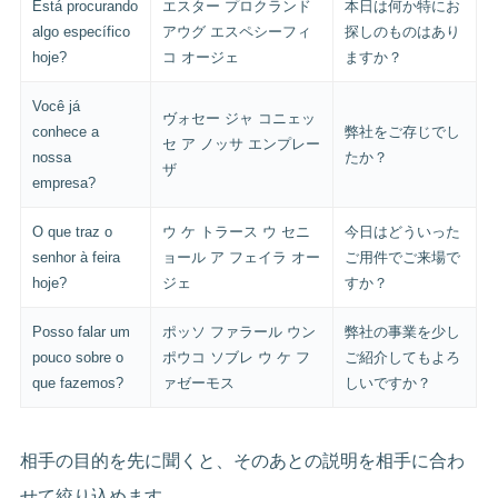
Está procurando
エスター プロクランド
本日は何か特にお
algo específico
アウグ エスペシーフィ
探しのものはあり
hoje?
コ オージェ
ますか？
Você já
ヴォセー ジャ コニェッ
conhece a
弊社をご存じでし
セ ア ノッサ エンプレー
nossa
たか？
ザ
empresa?
O que traz o
ウ ケ トラース ウ セニ
今日はどういった
senhor à feira
ョール ア フェイラ オー
ご用件でご来場で
hoje?
ジェ
すか？
Posso falar um
ポッソ ファラール ウン
弊社の事業を少し
pouco sobre o
ポウコ ソブレ ウ ケ フ
ご紹介してもよろ
que fazemos?
ァゼーモス
しいですか？
相手の目的を先に聞くと、そのあとの説明を相手に合わ
せて絞り込めます。