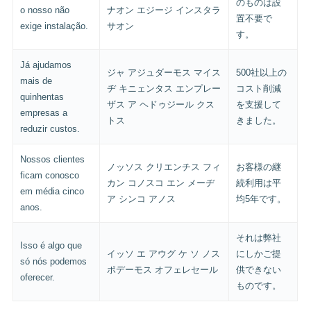
のものは設
o nosso não
ナオン エジージ インスタラ
置不要で
exige instalação.
サオン
す。
Já ajudamos
ジャ アジュダーモス マイス
500社以上の
mais de
ヂ キニェンタス エンプレー
コスト削減
quinhentas
ザス ア ヘドゥジール クス
を支援して
empresas a
トス
きました。
reduzir custos.
Nossos clientes
ノッソス クリエンチス フィ
お客様の継
ficam conosco
カン コノスコ エン メーヂ
続利用は平
em média cinco
ア シンコ アノス
均5年です。
anos.
それは弊社
Isso é algo que
イッソ エ アウグ ケ ソ ノス
にしかご提
só nós podemos
ポデーモス オフェレセール
供できない
oferecer.
ものです。