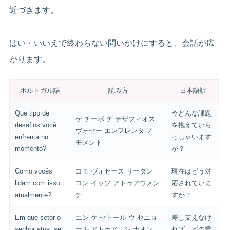
近づきます。
はい・いいえで終わらない問いかけにすると、会話が広
がります。
ポルトガル語
読み方
日本語訳
Que tipo de
今どんな課題
ケ チーポ ヂ デザフィオス
desafios você
を抱えていら
ヴォセー エンフレンタ ノ
enfrenta no
っしゃいます
モメント
momento?
か？
Como vocês
コモ ヴォセース リーダン
現在はどう対
lidam com isso
コン イッソ アトゥアウメン
応されていま
atualmente?
チ
すか？
Em que setor o
エン ケ セトール ウ セニョ
差し支えなけ
senhor atua, se
ール アトゥア、シ ナオン
れば、どの業