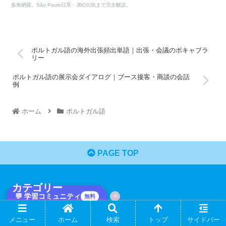
多角網羅。São Paulo日系・JBC伝統まで完全解説。
ポルトガル語の海外出張頻出単語｜出張・会議のボキャブラ
リー
ポルトガル語の展示会ダイアログ｜ブース接客・商談の会話
例
ホーム
ポルトガル語
PAGE TOP
カテゴリー
💬 学習コミュニティ
×
無料
解説・レビュー
メニュー
ホーム
検索
トップ
サイドバー