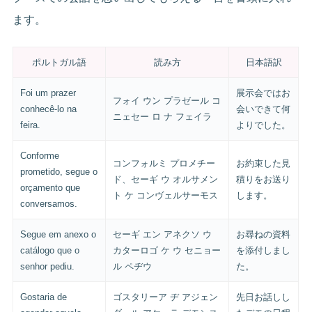
ます。
ポルトガル語
読み方
日本語訳
Foi um prazer
展示会ではお
フォイ ウン プラゼール コ
conhecê-lo na
会いできて何
ニェセー ロ ナ フェイラ
feira.
よりでした。
Conforme
コンフォルミ プロメチー
お約束した見
prometido, segue o
ド、セーギ ウ オルサメン
積りをお送り
orçamento que
ト ケ コンヴェルサーモス
します。
conversamos.
Segue em anexo o
セーギ エン アネクソ ウ
お尋ねの資料
catálogo que o
カターロゴ ケ ウ セニョー
を添付しまし
senhor pediu.
ル ペヂウ
た。
Gostaria de
ゴスタリーア ヂ アジェン
先日お話しし