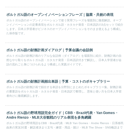
ポルトガル語のオープンイノベーションフレーズ｜協業・共創の表現
ポルトガル語のオープンイノベーションで使う実用フレーズを場面別に徹底解説。オープ
ンイノベーションの定番表現をポルトガル語・カタカナ発音・日本語訳の3点セットで紹介
します。日本人学習者がビジネスのオープンイノベーションをそのまま使えるよう構成し
た保存版です。
ポルトガル語の財務計画ダイアログ｜予算会議の会話例
ポルトガル語の財務計画のリアルな会話例（ダイアログ）を場面別に紹介。財務計画の自
然なやり取りをポルトガル語・カタカナ発音・日本語訳付きで解説し、日本人学習者が会
話の流れごと身につけられるよう構成した実践ガイドです。
ポルトガル語の財務計画頻出単語｜予算・コストのボキャブラリー
ポルトガル語の財務計画で頻出する単語を分野別にまとめたボキャブラリー集。財務計画
の重要語をポルトガル語・カタカナ発音・日本語訳で整理し、意味と使い方を日本人学習
者向けに徹底解説します。
ポルトガル語の野球用語完全ガイド｜CBB・Brazil代表・Yan Gomes・
Andre Rienzo・MLB大谷観戦のリアル表現を多角網羅
ポルトガル語の野球用語をCBB・Brazil代表・MLB Yan Gomes・Andre Rienzo・日系移民
由来の実況30選・解説者決まり文句・練習・用品・賭け・MLB The Show・SNS略語まで