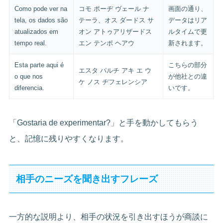
Como pode ver na
コモ ポーヂ ヴェール ナ
画面の通り、
tela, os dados são
テーラ、オス ダードス サ
データはリア
atualizados em
オン アトゥアリザードス
ルタイムで更
tempo real.
エン テンポ ヘアウ
新されます。
Esta parte aqui é
こちらの部分
エスタ パルチ アキ エ ウ
o que nos
が他社との違
ケ ノス ヂフェレンシア
diferencia.
いです。
「Gostaria de experimentar?」と手を動かしてもらう
と、記憶に残りやすくなります。
相手のニーズを聞き出すフレーズ
一方的な説明より、相手の状況を引き出すほうが商談に