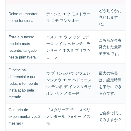
どう動くかお
Deixe eu mostrar
デイシュ エウ モストラー
見せします
como funciona.
ル コモ フンシオナ
ね。
Este é o nosso
エスチ エ ウ ノッソ モデ
こちらが今春
modelo mais
ーロ マイス ヘセンチ、ラ
発売した最新
recente, lançado
ンサード ネスタ プリマヴ
モデルです。
nesta primavera.
ェーラ
O principal
ウ プリンシパウ ヂフェレ
最大の特長
diferencial é que
ンシアウ エ ケ ヘドゥース
は、設定時間
reduz o tempo de
ウ テンポ ヂ インスタラサ
を半分にでき
instalação pela
オン ペラ メターヂ
る点です。
metade.
Gostaria de
ゴスタリーア ヂ エスペリ
ご自身で試し
experimentar você
メンタール ヴォセー メズ
てみますか？
mesmo?
モ