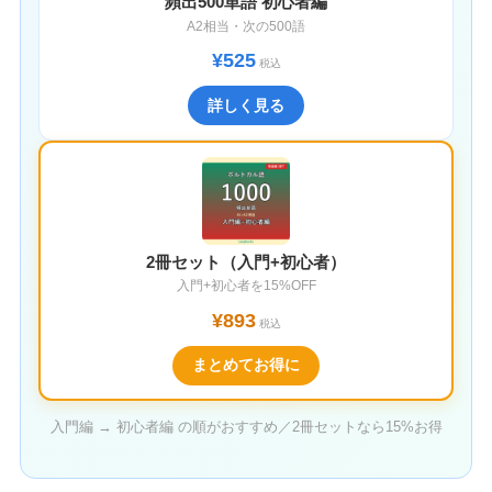
頻出500単語 初心者編
A2相当・次の500語
¥525
税込
詳しく見る
2冊セット（入門+初心者）
入門+初心者を15%OFF
¥893
税込
まとめてお得に
入門編 → 初心者編 の順がおすすめ／2冊セットなら15%お得