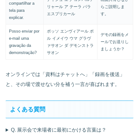
compartilhar a
リャール ア テーラ パラ
らご説明しま
tela para
エスプリカール
す。
explicar.
Posso enviar por
ポッソ エンヴィアール ポ
デモの録画をメ
e-mail uma
ル イメイウ ウマ グラヴ
ールでお送りし
gravação da
ァサオン ダ デモンストラ
ましょうか？
demonstração?
サオン
オンラインでは「資料はチャットへ」「録画を後送」
と、その場で渡せない分を補う一言が喜ばれます。
よくある質問
Q. 展示会で来場者に最初にかける言葉は？