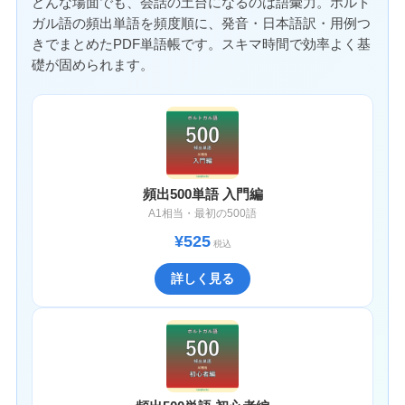
どんな場面でも、会話の土台になるのは語彙力。ポルト
ガル語の頻出単語を頻度順に、発音・日本語訳・用例つ
きでまとめたPDF単語帳です。スキマ時間で効率よく基
礎が固められます。
頻出500単語 入門編
A1相当・最初の500語
¥525
税込
詳しく見る