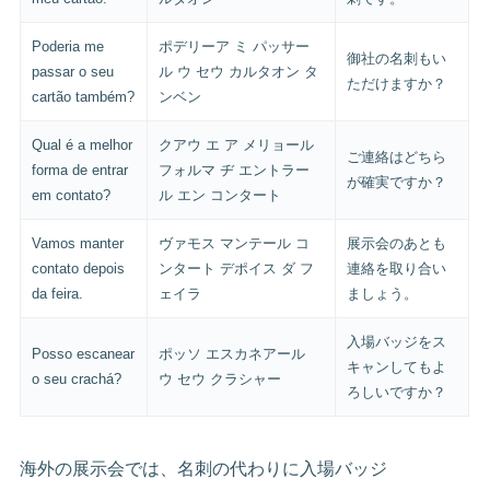
Poderia me
ポデリーア ミ パッサー
御社の名刺もい
passar o seu
ル ウ セウ カルタオン タ
ただけますか？
cartão também?
ンベン
Qual é a melhor
クアウ エ ア メリョール
ご連絡はどちら
forma de entrar
フォルマ ヂ エントラー
が確実ですか？
em contato?
ル エン コンタート
Vamos manter
ヴァモス マンテール コ
展示会のあとも
contato depois
ンタート デポイス ダ フ
連絡を取り合い
da feira.
ェイラ
ましょう。
入場バッジをス
Posso escanear
ポッソ エスカネアール
キャンしてもよ
o seu crachá?
ウ セウ クラシャー
ろしいですか？
海外の展示会では、名刺の代わりに入場バッジ