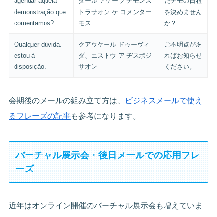
agendar aquela
ダール アケーラ デモンス
たデモの日程
demonstração que
トラサオン ケ コメンター
を決めません
comentamos?
モス
か？
Qualquer dúvida,
クアウケール ドゥーヴィ
ご不明点があ
estou à
ダ、エストウ ア ヂスポジ
ればお知らせ
disposição.
サオン
ください。
会期後のメールの組み立て方は、
ビジネスメールで使え
るフレーズの記事
も参考になります。
バーチャル展示会・後日メールでの応用フレ
ーズ
近年はオンライン開催のバーチャル展示会も増えていま