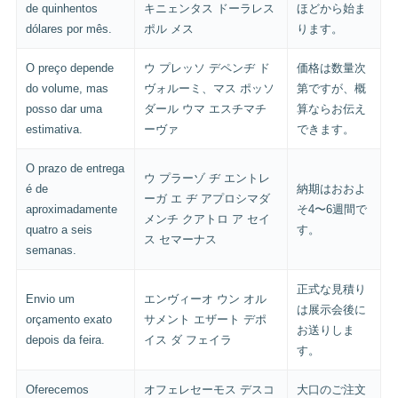
de quinhentos
キニェンタス ドーラレス
ほどから始ま
dólares por mês.
ポル メス
ります。
O preço depende
ウ プレッソ デペンヂ ド
価格は数量次
do volume, mas
ヴォルーミ、マス ポッソ
第ですが、概
posso dar uma
ダール ウマ エスチマチ
算ならお伝え
estimativa.
ーヴァ
できます。
O prazo de entrega
ウ プラーゾ ヂ エントレ
é de
納期はおおよ
ーガ エ ヂ アプロシマダ
aproximadamente
そ4〜6週間で
メンチ クアトロ ア セイ
quatro a seis
す。
ス セマーナス
semanas.
正式な見積り
Envio um
エンヴィーオ ウン オル
は展示会後に
orçamento exato
サメント エザート デポ
お送りしま
depois da feira.
イス ダ フェイラ
す。
Oferecemos
オフェレセーモス デスコ
大口のご注文