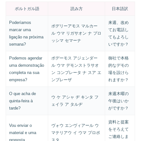
ポルトガル語
読み方
日本語訳
Poderíamos
来週、改め
ポデリーアモス マルカー
marcar uma
てお電話し
ル ウマ リガサオン ナ プロ
ligação na próxima
てもよろし
ッシマ セマーナ
semana?
いですか？
Podemos agendar
ポデーモス アジェンダー
御社で本格
uma demonstração
ル ウマ デモンストラサオ
的なデモの
completa na sua
ン コンプレータ ナ スア エ
場を設けら
empresa?
ンプレーザ
れますか？
O que acha de
来週木曜の
ウ ケ アシャ ヂ キンタ フ
quinta-feira à
午後はいか
ェイラ ア タルヂ
tarde?
がですか？
資料と提案
Vou enviar o
ヴォウ エンヴィアール ウ
をそろえて
material e uma
マテリアウ イ ウマ プロポ
ご連絡しま
proposta.
スタ