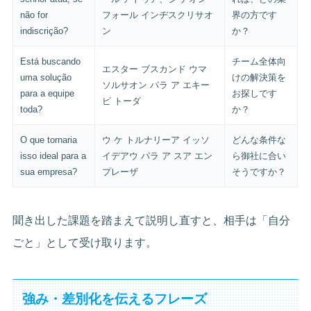
não for
フォール インヂスクリサオ
界の方です
indiscrição?
ン
か？
Está buscando
チーム全体向
エスター ブスカンド ウマ
uma solução
けの解決策を
ソルサオン パラ ア エキー
para a equipe
お探しです
ピ トーダ
toda?
か？
O que tornaria
ウ ケ トルナリーア イッソ
どんな条件な
isso ideal para a
イデアウ パラ ア スア エン
ら御社に合い
sua empresa?
プレーザ
そうですか？
聞き出した課題を踏まえて説明し直すと、相手は「自分
ごと」として受け取ります。
強み・差別化を伝えるフレーズ