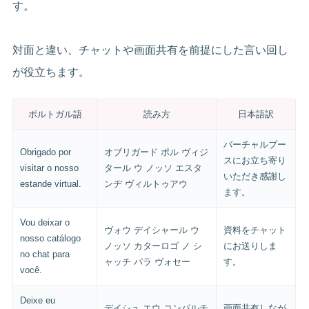
す。
対面と違い、チャットや画面共有を前提にした言い回し
が役立ちます。
ポルトガル語
読み方
日本語訳
バーチャルブー
Obrigado por
オブリガード ポル ヴィジ
スにお立ち寄り
visitar o nosso
タール ウ ノッソ エスタ
いただき感謝し
estande virtual.
ンヂ ヴィルトゥアウ
ます。
Vou deixar o
ヴォウ デイシャール ウ
資料をチャット
nosso catálogo
ノッソ カターロゴ ノ シ
にお送りしま
no chat para
ャッチ パラ ヴォセー
す。
você.
Deixe eu
デイシュ エウ コンパルチ
画面共有しなが